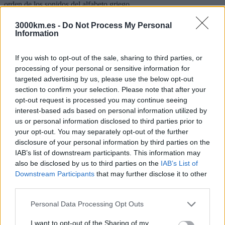
orden de los sonidos del alfabeto griego.
3000km.es -
Do Not Process My Personal
Salud
Information
Debes tener buena salud física para poder participar plenamente en
If you wish to opt-out of the sale, sharing to third parties, or
este viaje. Al elegir tu viaje, asegúrate de haber leído el itinerario
cuidadosamente y piensa si podrás hacer frente a nuestro estilo de
processing of your personal or sensitive information for
viaje. Si tienes dudas te podemos ayudar, consultanos.
targeted advertising by us, please use the below opt-out
section to confirm your selection. Please note that after your
Te recomendamos qué lleves un botiquín de primeros auxilios, como
opt-out request is processed you may continue seeing
el descrito en equipaje, así como también cualquier requisito médico
interest-based ads based on personal information utilized by
personal, ya qué no se pueden obtener fácilmente en los lugares de
us or personal information disclosed to third parties prior to
este viaje. Asegúrate de estar preparado adecuadamente.
your opt-out. You may separately opt-out of the further
Recomendamos beber agua embotellada (se encuentra por todas
disclosure of your personal information by third parties on the
partes) así como evitar ensaladas y comida cruda.
IAB’s list of downstream participants. This information may
also be disclosed by us to third parties on the
IAB’s List of
Electricidad y conectividad
Downstream Participants
that may further disclose it to other
third parties.
son iguales qué en España. Se recomienda llevar un pequeño ladrón.
La corriente es continua pero con altibajos, se recomienda no dejar
Please note that this website/app uses one or more Google
Personal Data Processing Opt Outs
elementos enchufados toda la noche o cuando no estemos en la
services and may gather and store information including but
habitación.
not limited to your visit or usage behaviour. You may click to
I want to opt-out of the Sharing of my