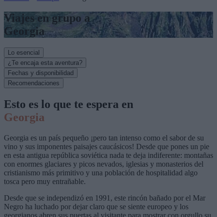
Viajes en grupo a
Georgia
Lo esencial
¿Te encaja esta aventura?
Fechas y disponibilidad
Recomendaciones
Esto es lo que te espera en
Georgia
Georgia es un país pequeño ¡pero tan intenso como el sabor de su
vino y sus imponentes paisajes caucásicos! Desde que pones un pie
en esta antigua república soviética nada te deja indiferente: montañas
con enormes glaciares y picos nevados, iglesias y monasterios del
cristianismo más primitivo y una población de hospitalidad algo
tosca pero muy entrañable.
Desde que se independizó en 1991, este rincón bañado por el Mar
Negro ha luchado por dejar claro que se siente europeo y los
georgianos abren sus puertas al visitante para mostrar con orgullo su