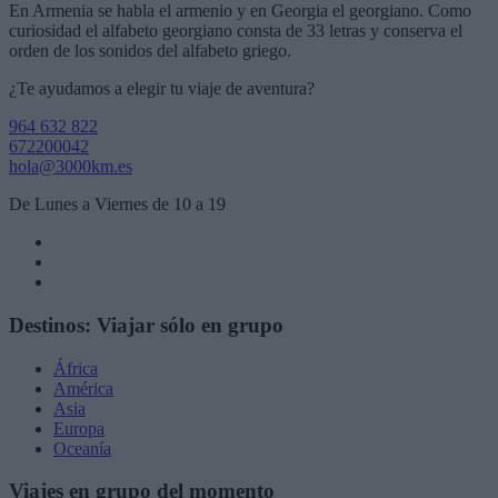
En Armenia se habla el armenio y en Georgia el georgiano. Como
curiosidad el alfabeto georgiano consta de 33 letras y conserva el
orden de los sonidos del alfabeto griego.
¿Te ayudamos a elegir tu viaje de aventura?
964 632 822
672200042
hola@3000km.es
De Lunes a Viernes de 10 a 19
Destinos: Viajar sólo en grupo
África
América
Asia
Europa
Oceanía
Viajes en grupo del momento