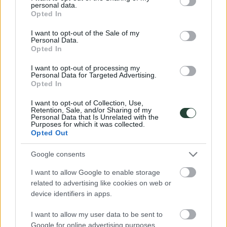
personal data.
grant or deny consent to Google and its third-party tags to
Se puede comprar una tarjeta con internet y llamadas. La conexión
Opted In
use your data for below specified purposes in below Google
de internet y llamadas es buena incluso en los pueblos. Hay wifi en
consent section.
casi todos los bares y restaurantes en las ciudades.
I want to opt-out of the Sale of my
Personal Data.
Opted In
Comidas y bebidas
I want to opt-out of processing my
Personal Data for Targeted Advertising.
La cocina armenia es rica en verduras, carne y pescado; y sus
Opted In
ingredientes principales la berenjena, el cordero, ellavash, el
bulgur... Algunos de los mejores platos armenios qué vamos a poder
I want to opt-out of Collection, Use,
probar: harissa (sopa), dolmas (hojas de parra con arroz), bastermá
Retention, Sale, and/or Sharing of my
con huevo, eltípico donner, kefte, ktchoutch... Y en Georgia hay qué
Personal Data that Is Unrelated with the
probar su vino y sus quesos y platos como eljachapauri (relleno de
Purposes for which it was collected.
queso, carne, huevo y especias).
Opted Out
Google consents
Lecturas y películas recomendadas
I want to allow Google to enable storage
Os recomendamos las siguientes lecturas:
related to advertising like cookies on web or
- Armenia with Nagorno Karabakh
device identifiers in apps.
- Cuentos y leyendas de Armenia
- Leyendas del Cáucaso y de la estepa
- el árbol armenio
I want to allow my user data to be sent to
- Un buen lugar para morir. Historias del Cáucaso.
Google for online advertising purposes.