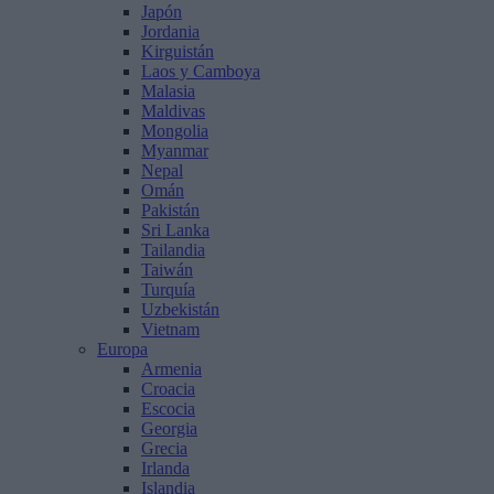
Japón
Jordania
Kirguistán
Laos y Camboya
Malasia
Maldivas
Mongolia
Myanmar
Nepal
Omán
Pakistán
Sri Lanka
Tailandia
Taiwán
Turquía
Uzbekistán
Vietnam
Europa
Armenia
Croacia
Escocia
Georgia
Grecia
Irlanda
Islandia