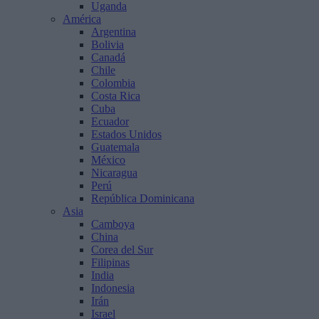
Uganda
América
Argentina
Bolivia
Canadá
Chile
Colombia
Costa Rica
Cuba
Ecuador
Estados Unidos
Guatemala
México
Nicaragua
Perú
República Dominicana
Asia
Camboya
China
Corea del Sur
Filipinas
India
Indonesia
Irán
Israel