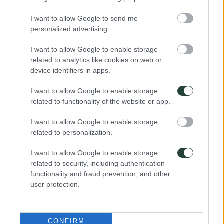
- el libro de los susurros de Varujan Vosganian
I want to allow Google to send me
personalized advertising.
Diferencia Horaria
I want to allow Google to enable storage
Para saber la hora en Georgia y Armenia tendrás qué añadir 4 horas
a la hora española. Esta hora puede variar por el horario
related to analytics like cookies on web or
verano/invierno.
device identifiers in apps.
I want to allow Google to enable storage
Seguridad
related to functionality of the website or app.
Recomendamos usar una billetera o un cinturón de dinero durante el
viaje, para guardar su pasaporte, boletos de avión, cheques de viaje,
I want to allow Google to enable storage
efectivo y otros artículos valiosos. Deja tus objetos valiosos en casa,
related to personalization.
no las necesitarás. Se recomienda un candado para asegurar su
equipaje. Georgia es un país seguro.
I want to allow Google to enable storage
related to security, including authentication
Puedes ver información del gobierno de España sobre este país en
functionality and fraud prevention, and other
elsiguiente enlace (clic)
user protection.
Más información en:
Embajada de Georgia en España
Plaza de las Cortes, 4 - 5º derecha
28014 Madrid
CONFIRM