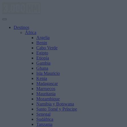
Saltar
al
contenido
Destinos
África
Argelia
Benin
Cabo Verde
Egipto
Etiopía
Gambia
Ghana
Isla Mauricio
Kenia
Madagascar
Marruecos
Mauritania
Mozambique
Namibia y Botswana
Santo Tomé y Príncipe
Senegal
Sudáfrica
Tanzania