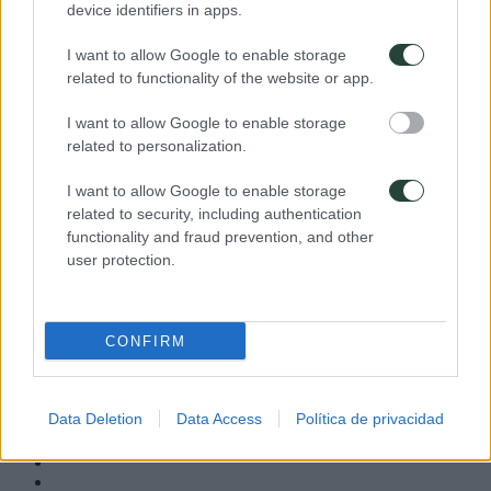
device identifiers in apps.
-5%
Reserva anticipada
I want to allow Google to enable storage
related to functionality of the website or app.
Si reservas tu plaza con más de dos meses de antelación, te
beneficiarás de un descuento del 5% del precio final del
viaje, excepto para los viajes con salida
I want to allow Google to enable storage
entre el 1 de Julio y el 30 de Septiembre que sera necesario una
related to personalization.
anticipación de tres meses.
I want to allow Google to enable storage
*Descuento no acumulable. Sin pagos extras.
related to security, including authentication
* Descuento no acumulable.
functionality and fraud prevention, and other
user protection.
¿Te ayudamos a elegir tu viaje de aventura?
964 632 822
CONFIRM
672200042
hola@3000km.es
De Lunes a Viernes de 10 a 19
Data Deletion
Data Access
Política de privacidad