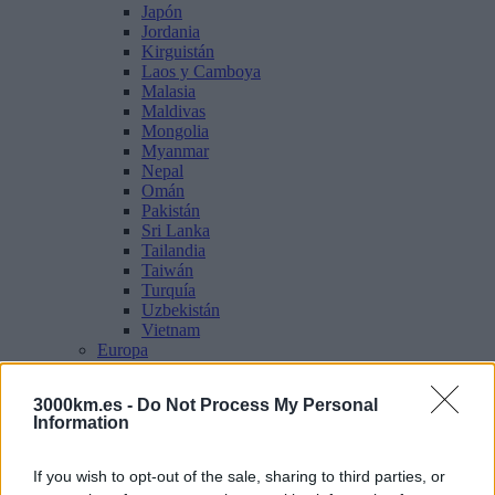
Japón
Jordania
Kirguistán
Laos y Camboya
Malasia
Maldivas
Mongolia
Myanmar
Nepal
Omán
Pakistán
Sri Lanka
Tailandia
Taiwán
Turquía
Uzbekistán
Vietnam
Europa
Armenia
Croacia
3000km.es -
Do Not Process My Personal
Escocia
Information
Georgia
Grecia
Irlanda
If you wish to opt-out of the sale, sharing to third parties, or
Islandia