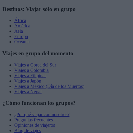
Destinos: Viajar sólo en grupo
África
América
Asia
Europa
Oceanía
Viajes en grupo del momento
Viajes a Corea del Sur
Viajes a Colombia
Viajes a Filipinas
Viajes a Japón
Viajes a México (Día de los Muertos)
Viajes a Nepal
¿Cómo funcionan los grupos?
¿Por qué viajar con nosotros?
Preguntas frecuentes
Opiniones de viajeros
Blog de viajes