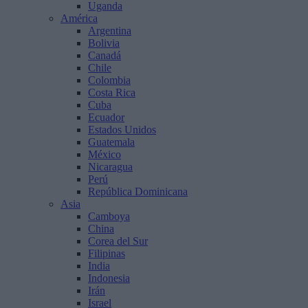
Uganda
América
Argentina
Bolivia
Canadá
Chile
Colombia
Costa Rica
Cuba
Ecuador
Estados Unidos
Guatemala
México
Nicaragua
Perú
República Dominicana
Asia
Camboya
China
Corea del Sur
Filipinas
India
Indonesia
Irán
Israel