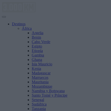
Saltar
al
contenido
Destinos
África
Argelia
Benin
Cabo Verde
Egipto
Etiopía
Gambia
Ghana
Isla Mauricio
Kenia
Madagascar
Marruecos
Mauritania
Mozambique
Namibia y Botswana
Santo Tomé y Príncipe
Senegal
Sudáfrica
Tanzania