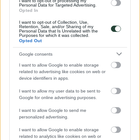
Descuentos
I want to opt-out of processing my
Personal Data for Targeted Advertising.
Opted In
Se aplicarán en el último pago
sobre el precio total, sin pagos extras.
I want to opt-out of Collection, Use,
-5%
Retention, Sale, and/or Sharing of my
Repito con 3000KM
Personal Data that Is Unrelated with the
Purposes for which it was collected.
Opted Out
Si ya has viajado con nosotros/as, tendrás un descuento del 5% en el
precio total del viaje.
Google consents
*Descuento no acumulable. Sin pagos extras.
I want to allow Google to enable storage
* Descuento no acumulable.
related to advertising like cookies on web or
device identifiers in apps.
-6%
Repito con 3000KM + anticipada
I want to allow my user data to be sent to
Si ya has viajado con nosotros/as y además coges el viaje con
Google for online advertising purposes.
anticipación 2 meses fuera del periodo del verano y 3 meses en el
periodo de verano, tendrás un descuento del 6% en el precio total
I want to allow Google to send me
del viaje.
personalized advertising.
*Descuento no acumulable. Sin pagos extras.
I want to allow Google to enable storage
* Descuento no acumulable.
related to analytics like cookies on web or