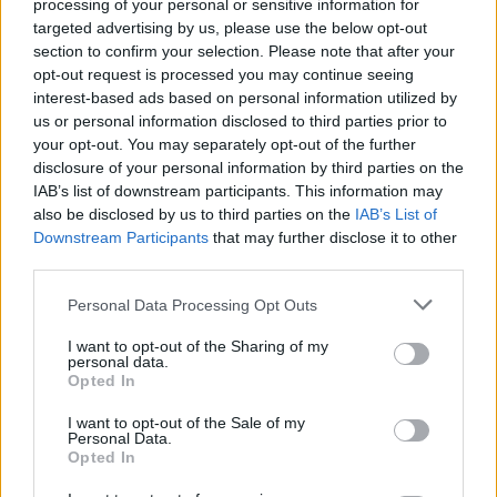
processing of your personal or sensitive information for
Islas Feroe
targeted advertising by us, please use the below opt-out
Noruega
section to confirm your selection. Please note that after your
Polonia
Portugal
opt-out request is processed you may continue seeing
Rumanía
interest-based ads based on personal information utilized by
Suecia
us or personal information disclosed to third parties prior to
Oceanía
your opt-out. You may separately opt-out of the further
Australia
disclosure of your personal information by third parties on the
Nueva Zelanda
IAB’s list of downstream participants. This information may
Fechas
Todos
also be disclosed by us to third parties on the
IAB’s List of
Septiembre
Downstream Participants
that may further disclose it to other
Octubre
third parties.
Noviembre
Diciembre
Please note that this website/app uses one or more Google
Personal Data Processing Opt Outs
3000KM
services and may gather and store information including but
Cómo viajamos
not limited to your visit or usage behaviour. You may click to
I want to opt-out of the Sharing of my
Descuentos
personal data.
grant or deny consent to Google and its third-party tags to
FAQs
Opted In
use your data for below specified purposes in below Google
Blog
Opiniones
consent section.
I want to opt-out of the Sale of my
Foro
Personal Data.
Contacto
Opted In