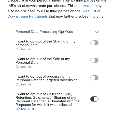
disclosure of your personal information by third parties on the
IAB’s list of downstream participants. This information may
also be disclosed by us to third parties on the
IAB’s List of
Downstream Participants
that may further disclose it to other
third parties.
Please note that this website/app uses one or more Google
Personal Data Processing Opt Outs
services and may gather and store information including but
Panamá
not limited to your visit or usage behaviour. You may click to
I want to opt-out of the Sharing of my
personal data.
grant or deny consent to Google and its third-party tags to
Desde el Canal de Panamá y el Casco Viejo hasta selvas tropicales,
Opted In
use your data for below specified purposes in below Google
montañas y las islas ...
consent section.
I want to opt-out of the Sale of my
Personal Data.
Opted In
I want to opt-out of processing my
Personal Data for Targeted Advertising.
Opted In
I want to opt-out of Collection, Use,
Retention, Sale, and/or Sharing of my
Personal Data that Is Unrelated with the
Purposes for which it was collected.
Opted Out