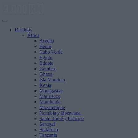
Saltar
al
contenido
Destinos
África
Argelia
Benin
Cabo Verde
Egipto
Etiopía
Gambia
Ghana
Isla Mauricio
Kenia
Madagascar
Marruecos
Mauritania
Mozambique
Namibia y Botswana
Santo Tomé y Príncipe
Senegal
Sudáfrica
Tanzania