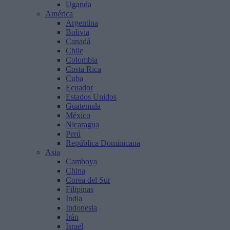
Uganda
América
Argentina
Bolivia
Canadá
Chile
Colombia
Costa Rica
Cuba
Ecuador
Estados Unidos
Guatemala
México
Nicaragua
Perú
República Dominicana
Asia
Camboya
China
Corea del Sur
Filipinas
India
Indonesia
Irán
Israel