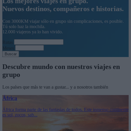
Los mejores
viajes en grupo.
Nuevos destinos, compañeros e historias.
Con 3000KM viajar sólo en grupo sin complicaciones, es posible.
Tú solo haz la mochila.
12.000 viajeros ya lo han vivido.
Rutas
Meses
Buscar
Descubre mundo
con nuestros
viajes en
grupo
Los países que más
te van a gustar...
y a nosotros también
África
África forma parte de las fantasías de todos. Este inmenso continente
es sol, zocos, sab...