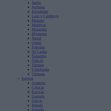
Japón
Jordania
Kirguistán
Laos y Camboya
Malasia
Maldivas
Mongolia
Myanmar
Nepal
Omán
Pakistán
Sri Lanka
Tailandia
Taiwán
Turquía
Uzbekistán
Vietnam
Europa
Armenia
Croacia
Escocia
Georgia
Grecia
Irlanda
Islandia