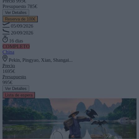
Precio
995€
Presupuesto
785€
Ver Detalles
Reserva de 100€
05/09/2026
20/09/2026
16 dias
COMPLETO
China
Pekin, Pingyao, Xian, Shangai...
Precio
1695€
Presupuesto
995€
Ver Detalles
Lista de espera