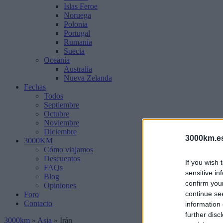
Islas Feroe
Noruega
Polonia
Portugal
Rumanía
Suecia
Oceanía
Australia
Nueva Zelanda
Fechas
Todos
Septiembre
Octubre
Noviembre
Diciembre
3000km.e
3000KM
Cómo viajamos
Descuentos
If you wish 
FAQs
sensitive in
Blog
confirm you
Opiniones
continue se
Foro
Contacto
information 
further disc
3000km
»
Asia
»
Irán