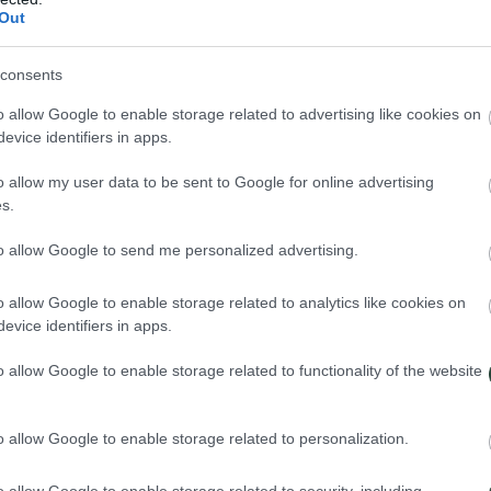
Out
consents
o allow Google to enable storage related to advertising like cookies on
evice identifiers in apps.
o allow my user data to be sent to Google for online advertising
s.
to allow Google to send me personalized advertising.
o allow Google to enable storage related to analytics like cookies on
evice identifiers in apps.
física. Los caminos alrededor de algunos lugares qué vamos a visitar p
o allow Google to enable storage related to functionality of the website
e el nivel de exigencia física consultanos.
emos encontrar con lugares con condiciones rústicas. A veces nuestro a
igo de vestimenta. Las mujeres deben usar un pañuelo en la cabeza y tam
o allow Google to enable storage related to personalization.
biertos.
coches de alquiler, lanchas... Irán es un país grande y este viaje cubre b
o allow Google to enable storage related to security, including