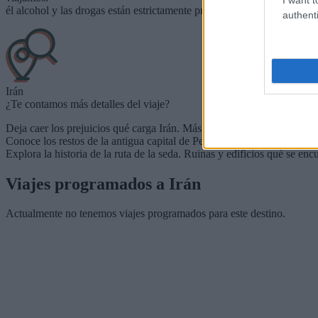
él alcohol y las drogas están estrictamente prohibidas en Irán.
authenti
Irán
¿Te contamos más detalles del viaje?
Deja caer los prejuicios qué carga Irán. Más allá de las informacione
Conoce los restos de la antigua capital de Persépolis.
Explora la historia de la ruta de la seda. Ruinas y edificios qué se enc
Viajes programados a
Irán
Actualmente no tenemos viajes programados para este destino.