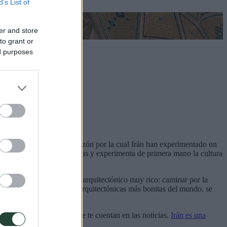
B’s List of
er and store
to grant or
ed purposes
voritos. Hay más de una razón por la cual Irán han experimentado un
ar. Acepta cada vez que puedas y experimenta de primera mano la cultura
ene un legado histórico y arquitectónico muy rico: caminar por la
ar de algunas de las obras arquitectónicas más bonitas del mundo, se
ene nada que ver con lo que te cuentan en las noticias.
Irán es una