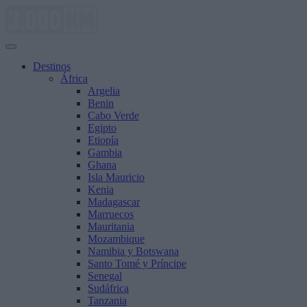
Saltar
al
contenido
Destinos
África
Argelia
Benin
Cabo Verde
Egipto
Etiopía
Gambia
Ghana
Isla Mauricio
Kenia
Madagascar
Marruecos
Mauritania
Mozambique
Namibia y Botswana
Santo Tomé y Príncipe
Senegal
Sudáfrica
Tanzania