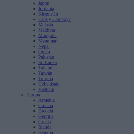
Japón
Jordania
Kirguistán
Laos y Camboya
Malasia
Maldivas
Mongolia
Myanmar
Nepal
Omán
Pakistán
Sri Lanka
Tailandia
Taiwán
Turquía
Uzbekistán
Vietnam
Europa
Armenia
Croacia
Escocia
Georgia
Grecia
Irlanda
Islandia