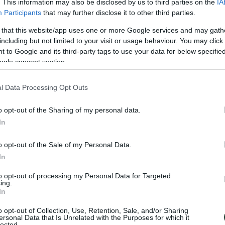
. This information may also be disclosed by us to third parties on the
IA
Participants
that may further disclose it to other third parties.
 that this website/app uses one or more Google services and may gath
including but not limited to your visit or usage behaviour. You may click 
 to Google and its third-party tags to use your data for below specifi
ogle consent section.
l Data Processing Opt Outs
o opt-out of the Sharing of my personal data.
In
 de Medio Oriente. Y es que honestamente es uno de nuestros lugares fa
o opt-out of the Sale of my Personal Data.
endas si las ancianas te invitan a su casa a tomar un té caliente o a cen
In
to opt-out of processing my Personal Data for Targeted
 Alejandro Magno o Genghis Khan, dejaron su huella en Irán y es que ti
ing.
 te transportará a los gloriosos días de la antigua Persa. Irán es el hog
In
ita.
o opt-out of Collection, Use, Retention, Sale, and/or Sharing
y una comida deliciosa. Y, quizás la razón más importante, el país no ti
ersonal Data that Is Unrelated with the Purposes for which it
eso.
lected.