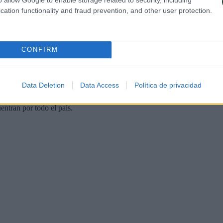
cation functionality and fraud prevention, and other user protection.
CONFIRM
Data Deletion
Data Access
Política de privacidad
s mediáticas de un régimen represivo: es un país lleno de gente extrema
uentran por todo el país.