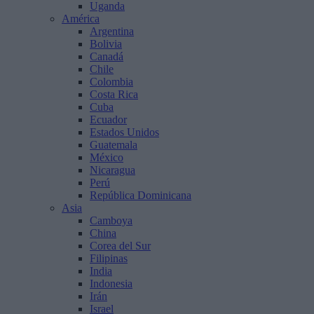
Uganda
América
Argentina
Bolivia
Canadá
Chile
Colombia
Costa Rica
Cuba
Ecuador
Estados Unidos
Guatemala
México
Nicaragua
Perú
República Dominicana
Asia
Camboya
China
Corea del Sur
Filipinas
India
Indonesia
Irán
Israel