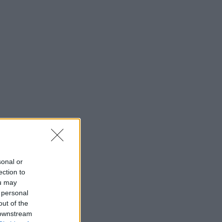
sonal or
ection to
ou may
 personal
out of the
 downstream