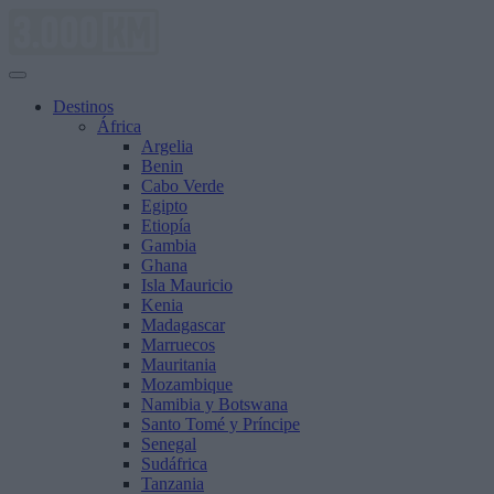
Saltar
al
contenido
Destinos
África
Argelia
Benin
Cabo Verde
Egipto
Etiopía
Gambia
Ghana
Isla Mauricio
Kenia
Madagascar
Marruecos
Mauritania
Mozambique
Namibia y Botswana
Santo Tomé y Príncipe
Senegal
Sudáfrica
Tanzania