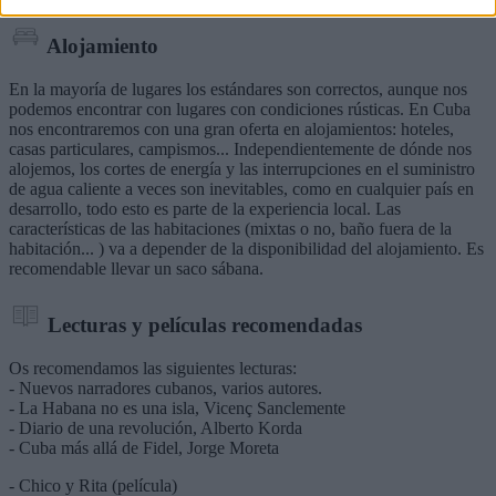
Alojamiento
En la mayoría de lugares los estándares son correctos, aunque nos
podemos encontrar con lugares con condiciones rústicas. En Cuba
nos encontraremos con una gran oferta en alojamientos: hoteles,
casas particulares, campismos... Independientemente de dónde nos
alojemos, los cortes de energía y las interrupciones en el suministro
de agua caliente a veces son inevitables, como en cualquier país en
desarrollo, todo esto es parte de la experiencia local. Las
características de las habitaciones (mixtas o no, baño fuera de la
habitación... ) va a depender de la disponibilidad del alojamiento. Es
recomendable llevar un saco sábana.
Lecturas y películas recomendadas
Os recomendamos las siguientes lecturas:
- Nuevos narradores cubanos, varios autores.
- La Habana no es una isla, Vicenç Sanclemente
- Diario de una revolución, Alberto Korda
- Cuba más allá de Fidel, Jorge Moreta
- Chico y Rita (película)