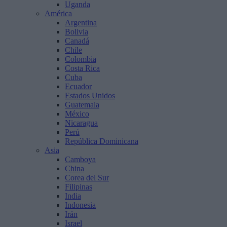
Uganda
América
Argentina
Bolivia
Canadá
Chile
Colombia
Costa Rica
Cuba
Ecuador
Estados Unidos
Guatemala
México
Nicaragua
Perú
República Dominicana
Asia
Camboya
China
Corea del Sur
Filipinas
India
Indonesia
Irán
Israel