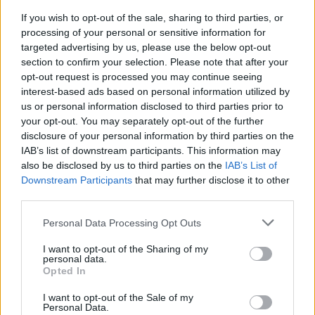
If you wish to opt-out of the sale, sharing to third parties, or
processing of your personal or sensitive information for
targeted advertising by us, please use the below opt-out
section to confirm your selection. Please note that after your
opt-out request is processed you may continue seeing
interest-based ads based on personal information utilized by
us or personal information disclosed to third parties prior to
your opt-out. You may separately opt-out of the further
disclosure of your personal information by third parties on the
IAB’s list of downstream participants. This information may
Consejos útiles para disfrutar
Cuba
also be disclosed by us to third parties on the
IAB’s List of
Downstream Participants
that may further disclose it to other
third parties.
Salud
Please note that this website/app uses one or more Google
Personal Data Processing Opt Outs
services and may gather and store information including but
Debes tener buena salud física para poder participar plenamente en
este viaje. Al elegir tu viaje, asegúrate de haber leído el itinerario
not limited to your visit or usage behaviour. You may click to
I want to opt-out of the Sharing of my
personal data.
cuidadosamente y piensa si podrás hacer frente a nuestro estilo de
grant or deny consent to Google and its third-party tags to
Opted In
viaje. Si tienes dudas te podemos ayudar, consultanos.
use your data for below specified purposes in below Google
consent section.
Antes del viaje debes consultar a tu médico para obtener
I want to opt-out of the Sale of my
Personal Data.
información médica actualizada o las vacunas necesarias antes de la