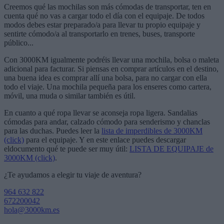
Creemos qué las mochilas son más cómodas de transportar, ten en
cuenta qué no vas a cargar todo el día con el equipaje. De todos
modos debes estar preparado/a para llevar tu propio equipaje y
sentirte cómodo/a al transportarlo en trenes, buses, transporte
público...
Con 3000KM igualmente podréis llevar una mochila, bolsa o maleta
adicional para facturar. Si piensas en comprar artículos en el destino,
una buena idea es comprar allí una bolsa, para no cargar con ella
todo el viaje. Una mochila pequeña para los enseres como cartera,
móvil, una muda o similar también es útil.
En cuanto a qué ropa llevar se aconseja ropa ligera. Sandalias
cómodas para andar, calzado cómodo para senderismo y chanclas
para las duchas. Puedes leer la
lista de imperdibles de 3000KM
(click)
para el equipaje. Y en este enlace puedes descargar
eldocumento qué te puede ser muy útil:
LISTA DE EQUIPAJE de
3000KM (click)
.
¿Te ayudamos a elegir tu viaje de aventura?
964 632 822
672200042
hola@3000km.es