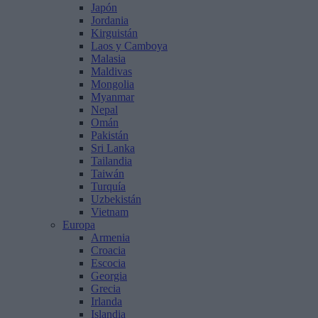
Japón
Jordania
Kirguistán
Laos y Camboya
Malasia
Maldivas
Mongolia
Myanmar
Nepal
Omán
Pakistán
Sri Lanka
Tailandia
Taiwán
Turquía
Uzbekistán
Vietnam
Europa
Armenia
Croacia
Escocia
Georgia
Grecia
Irlanda
Islandia