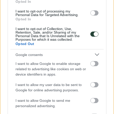
Opted In
salida. Para viajar a Cuba no hay vacunas obligatorias. Puedes
consultar los centros de vacunación internacional de España en esta
I want to opt-out of processing my
web oficial:
enlace (hacer click).
Si tienes dudas, consultanos.
Personal Data for Targeted Advertising.
Opted In
Te recomendamos qué lleves un botiquín de primeros auxilios, como
el descrito en equipaje, así como también cualquier requisito médico
I want to opt-out of Collection, Use,
personal, ya qué no se pueden obtener fácilmente en los lugares de
Retention, Sale, and/or Sharing of my
este viaje. Asegúrate de estar preparado adecuadamente.
Personal Data that Is Unrelated with the
Purposes for which it was collected.
Recomendamos beber agua embotellada (se encuentra por todas
Opted Out
partes) así como evitar ensaladas y comida cruda.
Google consents
Clima
I want to allow Google to enable storage
related to advertising like cookies on web or
Cuba tiene un clima estable durante todo el año, pero puede ser
device identifiers in apps.
particularmente caluroso y húmedo en la costa.
I want to allow my user data to be sent to
Moneda y otros gastos (propinas)
Google for online advertising purposes.
La moneda local es el CUC (Peso cubano convertible). Se pueden
I want to allow Google to send me
cambiar euros/dólares en el aeropuerto y en los bancos o casas de
personalized advertising.
cambio. el uso de tarjetas de crédito o débito está muy poco
extendido en Cuba, por lo qué hay qué prever tener qué realizar la