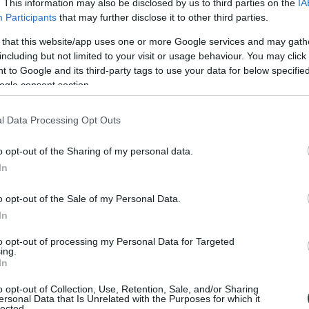
. This information may also be disclosed by us to third parties on the
IA
Participants
that may further disclose it to other third parties.
 that this website/app uses one or more Google services and may gath
including but not limited to your visit or usage behaviour. You may click 
 to Google and its third-party tags to use your data for below specifi
ogle consent section.
l Data Processing Opt Outs
o opt-out of the Sharing of my personal data.
In
s a un viaje de aventura a Guatemala: un lugar donde la espiritualidad
o opt-out of the Sale of my Personal Data.
us costumbres -comida, vestimenta, idioma y folclore- como hace siglo
In
os pueblos originarios o incluso presenciar una boda al estilo prehispán
to opt-out of processing my Personal Data for Targeted
 sigue siendo la base de la alimentación. No podéis dejar de probar las 
ing.
se de salsa de semillas. Unos platos riquísimos.
In
r un viaje diferente. Aunque hay zonas de humedales, Guatemala es pr
o opt-out of Collection, Use, Retention, Sale, and/or Sharing
án y después pasear y comer en cualquier puesto de la calle o el merca
ersonal Data that Is Unrelated with the Purposes for which it
te diversa y hermosa. Guatemala es el país más diverso de Centroamérica
lected.