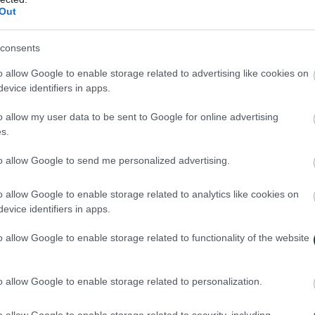
Out
gs a través de las selvas y volcanes, miles de cuevas para explorar, bu
o… ¡
Este es un viaje de aventura
que no te puedes perder!
consents
o allow Google to enable storage related to advertising like cookies on
evice identifiers in apps.
o allow my user data to be sent to Google for online advertising
s.
to allow Google to send me personalized advertising.
o allow Google to enable storage related to analytics like cookies on
evice identifiers in apps.
o allow Google to enable storage related to functionality of the website
eden ser cálidas y húmedas. Lleva agua siempre.
o allow Google to enable storage related to personalization.
sica y zapatos resistentes para caminar. Si tienes alguna duda sobre el 
preparado para lidiar con insectos.
, aunque nos podemos encontrar con lugares con condiciones rústicas.
o allow Google to enable storage related to security, including