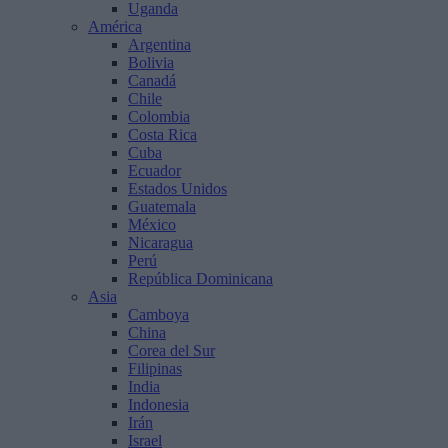
Uganda
América
Argentina
Bolivia
Canadá
Chile
Colombia
Costa Rica
Cuba
Ecuador
Estados Unidos
Guatemala
México
Nicaragua
Perú
República Dominicana
Asia
Camboya
China
Corea del Sur
Filipinas
India
Indonesia
Irán
Israel