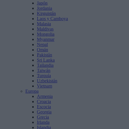
Japón
Jordania
Kirguistán
Laos y Camboya
Malasia
Maldivas
Mongolia
Myanmar
Nepal
Omán
Pakistán
Sri Lanka
Tailandia
Taiwán
Turquía
Uzbekistán
Vietnam
Europa
Armenia
Croacia
Escocia
Georgia
Grecia
Irlanda
Islandia