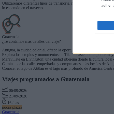
Utilizaremos diferentes tipos de transporte, mayoritariamente público
authenti
lo esperado en el trayecto.
Guatemala
¿Te contamos más detalles del viaje?
Antigua, la ciudad colonial, ofrece la oportunidad perfecta para disf
Explora los templos y monumentos de Tikal: el asiento del poder ma
Maravillate en Livingston: una ciudad ribereña donde la cultura local 
Camina por las calles empedradas y compra artesanías locales de Anti
Conocer el lago de Atitlán es el lago más profundo de América Centra
Viajes programados a
Guatemala
06/09/2026
21/09/2026
16 dias
pocas plazas
Guatemala