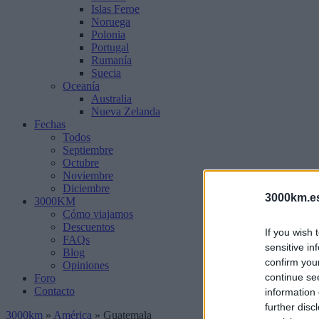
Islas Feroe
Noruega
Polonia
Portugal
Rumanía
Suecia
Oceanía
Australia
Nueva Zelanda
Fechas
Todos
Septiembre
Octubre
Noviembre
Diciembre
3000km.e
3000KM
Cómo viajamos
Descuentos
If you wish 
FAQs
sensitive in
Blog
confirm you
Opiniones
continue se
Foro
Contacto
information 
further disc
3000km
»
América
»
Guatemala