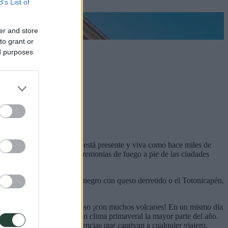
B’s List of
er and store
to grant or
ed purposes
 ancestral del Mundo Maya está presente y viva como hace miles de
s, es muy habitual ver ceremonias de fuego a pie de las ciudades
ico.
deliciosas tortillas de maíz negro con queso derretido o el Totonicapén,
incipalmente un país montañoso ¡con muchos volcanes! En un mismo día
do, y todo acompañado de un clima primaveral la mayor parte del año.
 ofrece paisajes y experiencias que cautivan a cualquier viajero.