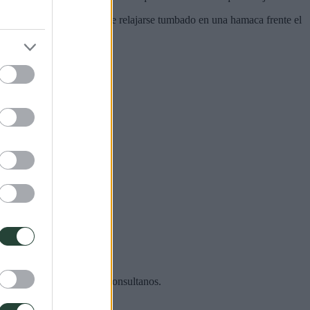
ceo o snorkel o simplemente relajarse tumbado en una hamaca frente el
nivel de exigencia física consultanos.