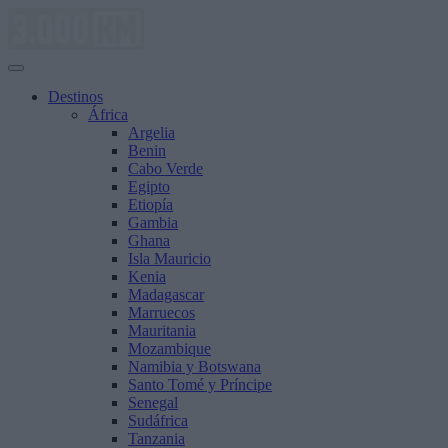
Saltar
al
contenido
Destinos
África
Argelia
Benin
Cabo Verde
Egipto
Etiopía
Gambia
Ghana
Isla Mauricio
Kenia
Madagascar
Marruecos
Mauritania
Mozambique
Namibia y Botswana
Santo Tomé y Príncipe
Senegal
Sudáfrica
Tanzania