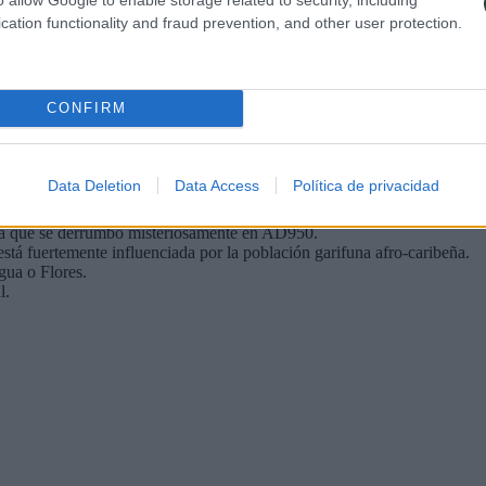
. Aunque las distancias no son muy grandes, el estado de muchas carrete
cation functionality and fraud prevention, and other user protection.
CONFIRM
Data Deletion
Data Access
Política de privacidad
rutar de una mezcla de ambiente relajado y animado.
ya qué se derrumbó misteriosamente en AD950.
está fuertemente influenciada por la población garifuna afro-caribeña.
gua o Flores.
l.