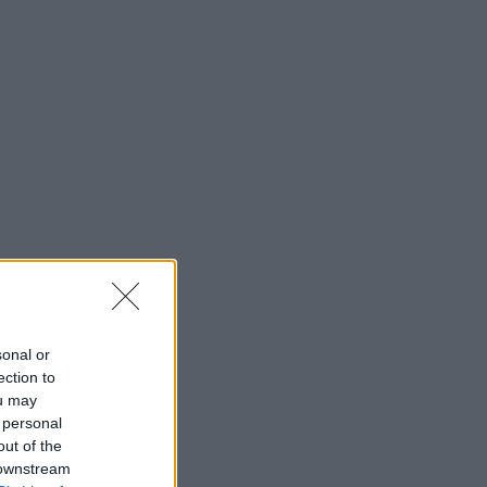
sonal or
ection to
ou may
 personal
out of the
 downstream