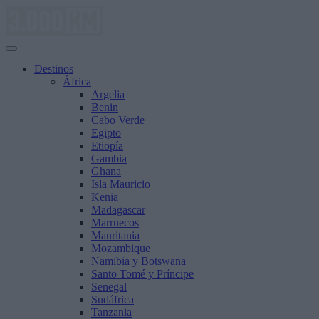
Saltar
al
contenido
Destinos
África
Argelia
Benin
Cabo Verde
Egipto
Etiopía
Gambia
Ghana
Isla Mauricio
Kenia
Madagascar
Marruecos
Mauritania
Mozambique
Namibia y Botswana
Santo Tomé y Príncipe
Senegal
Sudáfrica
Tanzania