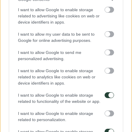
sobretodo para la noche qué pasaremos en el desierto. Puedes leer la
lista de imperdibles de 3000KM (click)
para el equipaje. Y en este
I want to allow Google to enable storage
enlace puedes descargar eldocumento qué te puede ser muy útil:
related to advertising like cookies on web or
LISTA DE EQUIPAJE de 3000KM (click)
.
device identifiers in apps.
Moneda y otros gastos (propinas)
I want to allow my user data to be sent to
Google for online advertising purposes.
La moneda local es el Rial de omaní. Se pueden cambiar euros en el
aeropuerto y en los bancos o casas de cambio. Con tarjeta se puede
I want to allow Google to send me
sacar dinero en casi todos los cajeros, tras el cobro de la
personalized advertising.
correspondiente comisión (consultar con tu banco), pero no en todos
los lugares se puede realizar el pago con tarjeta.
I want to allow Google to enable storage
Si estás satisfecho con los servicios prestados, una propina, aunque
related to analytics like cookies on web or
no sea obligatoria, es adecuada. Si bien no es algo tan habitual en
device identifiers in apps.
España, puede ser de gran importancia para la economía local.
I want to allow Google to enable storage
Documentación
related to functionality of the website or app.
Oman no requiere tramitación previa del visado, se puede conseguir
I want to allow Google to enable storage
en la entrada en el país. Debes rellenar un formulario a la llegada al
related to personalization.
país y cumplir con el pago del visado qué incluimos en la previsión
de gastos.
I want to allow Google to enable storage