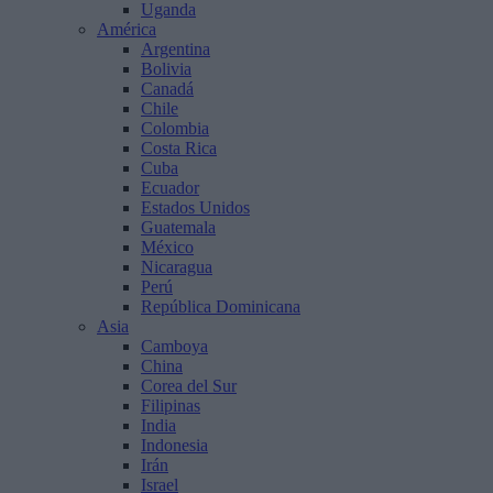
Uganda
América
Argentina
Bolivia
Canadá
Chile
Colombia
Costa Rica
Cuba
Ecuador
Estados Unidos
Guatemala
México
Nicaragua
Perú
República Dominicana
Asia
Camboya
China
Corea del Sur
Filipinas
India
Indonesia
Irán
Israel