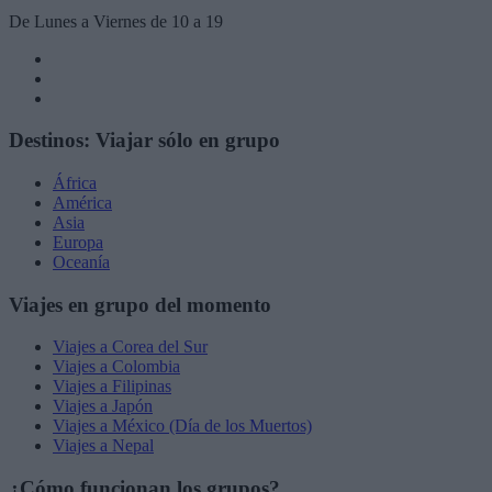
De Lunes a Viernes de 10 a 19
Destinos: Viajar sólo en grupo
África
América
Asia
Europa
Oceanía
Viajes en grupo del momento
Viajes a Corea del Sur
Viajes a Colombia
Viajes a Filipinas
Viajes a Japón
Viajes a México (Día de los Muertos)
Viajes a Nepal
¿Cómo funcionan los grupos?