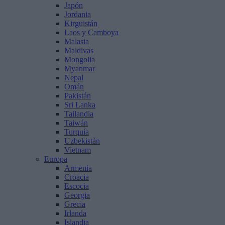
Japón
Jordania
Kirguistán
Laos y Camboya
Malasia
Maldivas
Mongolia
Myanmar
Nepal
Omán
Pakistán
Sri Lanka
Tailandia
Taiwán
Turquía
Uzbekistán
Vietnam
Europa
Armenia
Croacia
Escocia
Georgia
Grecia
Irlanda
Islandia