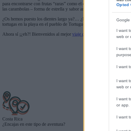
para encontrarse con frutas “raras” como el cas, el jocote, la granadi
Opted 
las carambolas – forma de estrella y sabor amargo-. Y la lista no termi
¿Os hemos puesto los dientes largo ya?… ¿No? Y ¿qué tal una excursión
Google 
tortugas en la playa en el pueblo de Tortuguero?
I want t
Ahora sí ¡¿eh?! Bienvenidos al mejor
viaje de aventuras al paraíso co
web or d
I want t
purpose
I want 
I want t
web or d
I want t
or app.
I want t
Costa Rica
¿Encajas en este tipo de aventura?
I want t