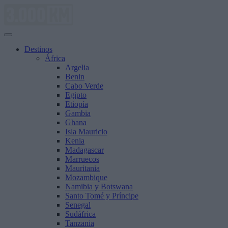
Saltar
al
contenido
Destinos
África
Argelia
Benin
Cabo Verde
Egipto
Etiopía
Gambia
Ghana
Isla Mauricio
Kenia
Madagascar
Marruecos
Mauritania
Mozambique
Namibia y Botswana
Santo Tomé y Príncipe
Senegal
Sudáfrica
Tanzania