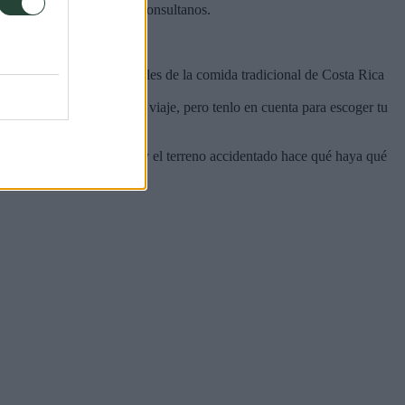
nivel de exigencia física consultanos.
. Los ingredientes principales de la comida tradicional de Costa Rica
 a Octubre) no impide el viaje, pero tenlo en cuenta para escoger tu
stado de muchas carreteras y el terreno accidentado hace qué haya qué