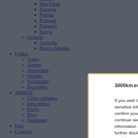
Islas Feroe
Noruega
Polonia
Portugal
Rumanía
Suecia
Oceanía
Australia
Nueva Zelanda
Fechas
Todos
Agosto
Septiembre
Octubre
Noviembre
3000km.e
Diciembre
3000KM
Cómo viajamos
If you wish 
Descuentos
sensitive in
FAQs
confirm you
Blog
continue se
Opiniones
Foro
information 
Contacto
further disc