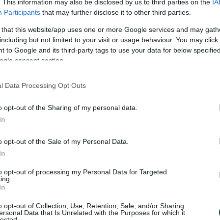
. This information may also be disclosed by us to third parties on the
IA
Participants
that may further disclose it to other third parties.
 that this website/app uses one or more Google services and may gath
including but not limited to your visit or usage behaviour. You may click 
 to Google and its third-party tags to use your data for below specifi
ogle consent section.
l Data Processing Opt Outs
o opt-out of the Sharing of my personal data.
In
o opt-out of the Sale of my Personal Data.
cosistemas de Costa Rica, de sus junglas exuberantes con hojas del tam
In
que con deciros que en sus paisajes se han rodado películas como Jurass
aíso. O como dicen por allí: ¡Pura Vida!
to opt-out of processing my Personal Data for Targeted
ing.
maño de Dinamarca, acoja el 4% de la bioversidad mundial – !183 espec
In
tección medioambiental que son un referente mundial, a la vez que ofrece
cular, las tirolinas más divertidas…y desayunar todas la mañanas “gallo
o opt-out of Collection, Use, Retention, Sale, and/or Sharing
ersonal Data that Is Unrelated with the Purposes for which it
 la historia, su lista de frutas es de otro planeta y muy fácil de disfru
lected.