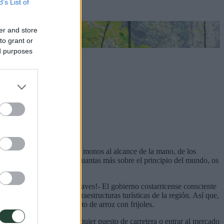
B’s List of
er and store
to grant or
ed purposes
año de un paraguas, de los monos al alcance de la mano, de los
ic Park, El Dorado y unas cuantas más sobre el principio del mundo, os
ies de anfibios y 838 de aves!- El gobierno costarricense consciente
 unas de las mejores infraestructuras turísticas de la región. Así que,
pinto”, o sea un buen plato de arroz con frijoles.
tar. Basta con parar en cualquier puesto de carretera o entrar al mercado