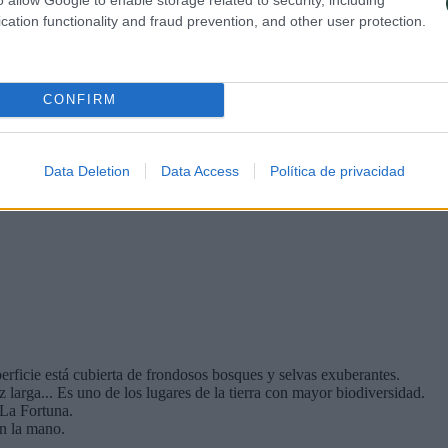
sica y zapatos resistentes para caminar. Si tienes alguna duda sobre el 
cation functionality and fraud prevention, and other user protection.
e libre como puede ser rafting, kayak, snorkel, tirolinas...
preparado para lidiar con insectos.
, aunque nos podemos encontrar con lugares con condiciones rústicas.
le, pasando por los llamados "sodas" pequeños restaurantes tradicionales
CONFIRM
úmedo por eso tiene estos paisajes tan verdes. La época de lluvia (Mayo
s precios pueden ser parecidos o más caros qué en Europa.
Data Deletion
Data Access
Política de privacidad
s de alquiler, lanchas... Aunque las distancias no son muy grandes, el e
perficie está cubierta de frondosos bosques y selvas exuberantes.
 larga... Es uno de los lugares de la tierra con mayor biodiversidad.
 La Fortuna.
en la mano.