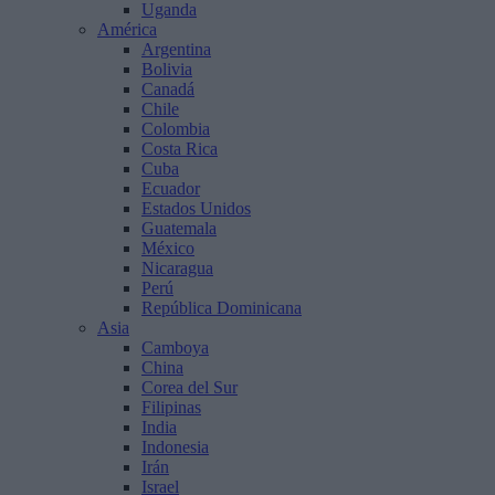
Uganda
América
Argentina
Bolivia
Canadá
Chile
Colombia
Costa Rica
Cuba
Ecuador
Estados Unidos
Guatemala
México
Nicaragua
Perú
República Dominicana
Asia
Camboya
China
Corea del Sur
Filipinas
India
Indonesia
Irán
Israel