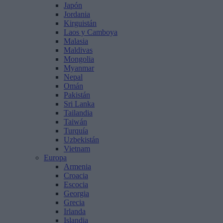
Japón
Jordania
Kirguistán
Laos y Camboya
Malasia
Maldivas
Mongolia
Myanmar
Nepal
Omán
Pakistán
Sri Lanka
Tailandia
Taiwán
Turquía
Uzbekistán
Vietnam
Europa
Armenia
Croacia
Escocia
Georgia
Grecia
Irlanda
Islandia