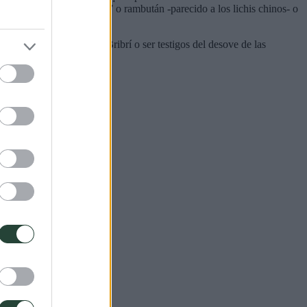
a de pera, , “mamón chino” o rambután -parecido a los lichis chinos- o
ta el refugio indígena Bribrí o ser testigos del desove de las