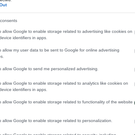
lla, moras -de color púrpura-, manzanas de agua -de color rosado y form
Out
na ahí.
 al Volcán Poas, con uno de los mayores cráteres del mundo, o una visi
consents
o allow Google to enable storage related to advertising like cookies on
stariquense
.
evice identifiers in apps.
o allow my user data to be sent to Google for online advertising
s.
to allow Google to send me personalized advertising.
o allow Google to enable storage related to analytics like cookies on
evice identifiers in apps.
o allow Google to enable storage related to functionality of the website
o allow Google to enable storage related to personalization.
o allow Google to enable storage related to security, including