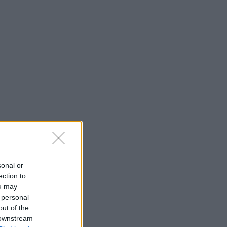
sonal or
ection to
ou may
 personal
out of the
 downstream