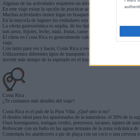
Algunas de las actividades requieren un nivel moderado de condición fí
authenti
En este viaje existe la opción de practicar actividades opcionales al air
Muchas actividades tienen lugar en bosques y selvas, tienes qué estar 
En la mayoría de lugares los estándares son parecidos a los europeos
La oferta gastronómica es amplia, de los típicos puestecitos de la cal
son arroz, frijoles, leche, maíz, frutas, carne y pasta.
El clima en Costa Rica es generalmente caluroso, y también bastante h
viaje.
Con tanto para ver y hacer, Costa Rica a veces puede ser costosa. Lo
Utilizaremos diferentes tipos de transporte: transporte público, coche
invertir más tiempo de lo esperado en el trayecto.
Costa Rica
¿Te contamos más detalles del viaje?
Costa Rica es el país de la Pura Vida. ¿Qué otro si no?
él destino ideal para los apasionados de la naturaleza. el 50% de la su
Osos hormigueros, tortugas verdes, perezosos, tucanes, tapires de nariz
Refrescate con un baño en las aguas termales de la zona volcánica de
Contempla los atardeceres a pie de playa con un coco o una cerveza 