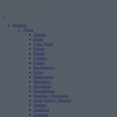
Saltar
al
contenido
Destinos
África
Argelia
Benin
Cabo Verde
Egipto
Etiopía
Gambia
Ghana
Isla Mauricio
Kenia
Madagascar
Marruecos
Mauritania
Mozambique
Namibia y Botswana
Santo Tomé y Príncipe
Senegal
Sudáfrica
Tanzania