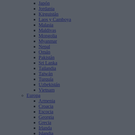
Japón
Jordania
Kirguistán
Laos y Camboya
Malasia
Maldivas
Mongolia
Myanmar
Nepal
Omán
Pakistán
Sri Lanka
Tailandia
Taiwán
Turquía
Uzbekistán
Vietnam
Europa
Armenia
Croacia
Escocia
Georgia
Grecia
Irlanda
Islandia