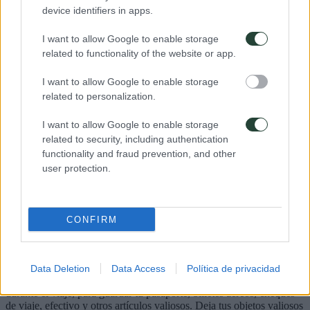
Presupuesto
1085€
device identifiers in apps.
Ver Detalles
Reserva de 100€
I want to allow Google to enable storage
related to functionality of the website or app.
Consejos útiles para disfrutar
Turquía
I want to allow Google to enable storage
related to personalization.
Moneda y otros gastos (propinas)
I want to allow Google to enable storage
related to security, including authentication
La moneda de Turquía es la Lira Turca. Se pueden cambiar euros en
functionality and fraud prevention, and other
el aeropuerto y en los bancos o casas de cambio. En las ciudades o
user protection.
lugares turísticos podemos usar la tarjeta en muchos lugares sin
comisiones, pero en zonas menos turísticas es bastante más difícil,
por lo qué recomendamos llevar eldinero en efectivo.
En Turquía es típico dejar propina.
CONFIRM
Seguridad
Data Deletion
Data Access
Política de privacidad
Recomendamos el uso de una billetera o un cinturón de dinero
durante el viaje, para guardar tu pasaporte, billetes aéreos, cheques
de viaje, efectivo y otros artículos valiosos. Deja tus objetos valiosos