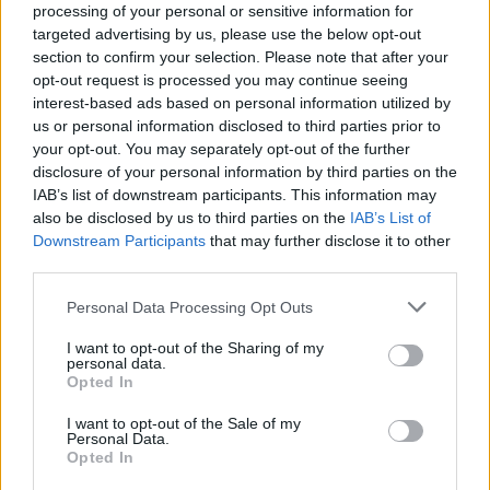
processing of your personal or sensitive information for
targeted advertising by us, please use the below opt-out
section to confirm your selection. Please note that after your
opt-out request is processed you may continue seeing
POCAS PLAZAS
Turquía
interest-based ads based on personal information utilized by
Estambul, Capadocia, Efeseo...
us or personal information disclosed to third parties prior to
01/10/2026
your opt-out. You may separately opt-out of the further
12/10/2026
disclosure of your personal information by third parties on the
12 dias
IAB’s list of downstream participants. This information may
Precio
1035€
also be disclosed by us to third parties on the
IAB’s List of
Presupuesto
1085€
Downstream Participants
that may further disclose it to other
Ver Detalles
third parties.
Reserva de 100€
Please note that this website/app uses one or more Google
Personal Data Processing Opt Outs
services and may gather and store information including but
not limited to your visit or usage behaviour. You may click to
I want to opt-out of the Sharing of my
personal data.
grant or deny consent to Google and its third-party tags to
Opted In
use your data for below specified purposes in below Google
consent section.
I want to opt-out of the Sale of my
Personal Data.
ABIERTO
Opted In
Turquía
Estambul, Capadocia, Efeseo...