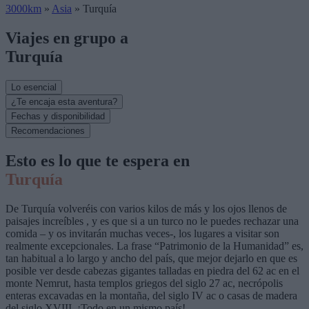
3000km
»
Asia
»
Turquía
Viajes en grupo a
Turquía
Lo esencial
¿Te encaja esta aventura?
Fechas y disponibilidad
Recomendaciones
Esto es lo que te espera en
Turquía
De Turquía volveréis con varios kilos de más y los ojos llenos de
paisajes increíbles , y es que si a un turco no le puedes rechazar una
comida – y os invitarán muchas veces-, los lugares a visitar son
realmente excepcionales. La frase “Patrimonio de la Humanidad” es,
tan habitual a lo largo y ancho del país, que mejor dejarlo en que es
posible ver desde cabezas gigantes talladas en piedra del 62 ac en el
monte Nemrut, hasta templos griegos del siglo 27 ac, necrópolis
enteras excavadas en la montaña, del siglo IV ac o casas de madera
del siglo XVIII. ¡Todo en un mismo país!