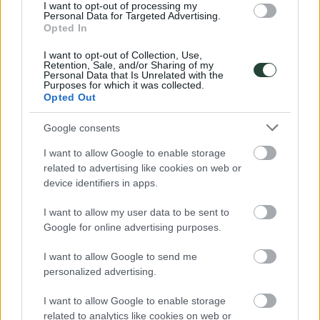
I want to opt-out of processing my
29/10/2026
Personal Data for Targeted Advertising.
09/11/2026
Opted In
-5% Anticipado
12 dias
I want to opt-out of Collection, Use,
Precio
1035€
Retention, Sale, and/or Sharing of my
Personal Data that Is Unrelated with the
Presupuesto
1085€
Purposes for which it was collected.
Ver Detalles
Opted Out
Reserva de 100€
Google consents
I want to allow Google to enable storage
related to advertising like cookies on web or
device identifiers in apps.
I want to allow my user data to be sent to
ABIERTO
Google for online advertising purposes.
Turquía
Estambul, Capadocia, Efeseo...
I want to allow Google to send me
26/12/2026
personalized advertising.
06/01/2027
-5% Anticipado
I want to allow Google to enable storage
12 dias
related to analytics like cookies on web or
Precio
1095€