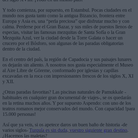
Y todo comienza, por supuesto, en Estambul. Pocas ciudades en el
mundo nos gusta tanto como la antigua Bizancio, frontera entre
Europa y Asia es, una “perla preciosa” que disfrutar mucho y con
calma. Perderse por el Gran Bazar, y sus miles de puestos llenos de
especias, visitar las famosas mezquitas de Santa Sofía o la Gran
Mezquita Azul, ver la ciudad desde la Torre Galata o hacer un
crucero por el Bósforo, son algunas de las paradas obligatorias
dentro de la ciudad.
En el centro del país, la región de Capadocia y sus paisajes lunares
os dejarán sin aliento. A nosotros nos gusta especialmente el Museo
al Aire Libre de Göreme, conformado por iglesias y capillas
excavadas en la roca con impresionantes frescos de los siglos X, XI
y XII.
¿Otras paradas favoritas? Las piscinas naturales de Pamukkale -
habituales en cualquier gran documental de viajes-, se os quedarán
en la retina muchos años. Y por supuesto Aspendo: con uno de los
teatros romanos mejor conservados del mundo. Con capacidad !para
15.000 personas!
Así que ya veis, si os apetece daros un buen baño de historia -de
varios siglos-
Turquía es sin duda, vuestro siguiente gran destino
.
¿Hacemos las maletas?