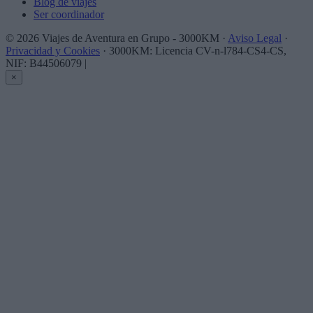
Blog de viajes
Ser coordinador
© 2026 Viajes de Aventura en Grupo - 3000KM ·
Aviso Legal
·
Privacidad y Cookies
· 3000KM: Licencia CV-n-l784-CS4-CS,
NIF: B44506079
|
×