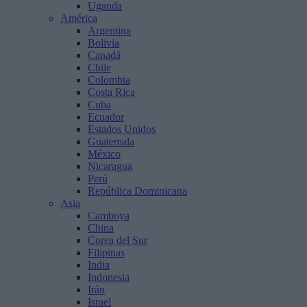
Uganda
América
Argentina
Bolivia
Canadá
Chile
Colombia
Costa Rica
Cuba
Ecuador
Estados Unidos
Guatemala
México
Nicaragua
Perú
República Dominicana
Asia
Camboya
China
Corea del Sur
Filipinas
India
Indonesia
Irán
Israel