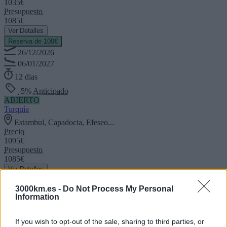
1035€
Presupuesto
1085€
Ver Detalles
Reserva de 100€
26/12/2026
06/01/2027
12 dias
-5% Anticipado
ABIERTO
Turquía
Estambul, Capadocia, Efeseo...
Precio
1095€
Presupuesto
1085€
Ver Detalles
Reserva de 100€
3000km.es -
Do Not Process My Personal
Information
If you wish to opt-out of the sale, sharing to third parties, or