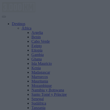
Saltar
al
contenido
Destinos
África
Argelia
Benin
Cabo Verde
Egipto
Etiopía
Gambia
Ghana
Isla Mauricio
Kenia
Madagascar
Marruecos
Mauritania
Mozambique
Namibia y Botswana
Santo Tomé y Príncipe
Senegal
Sudáfrica
Tanzania