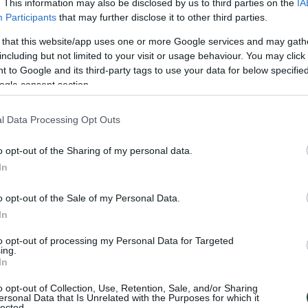
. This information may also be disclosed by us to third parties on the
IA
Participants
that may further disclose it to other third parties.
 that this website/app uses one or more Google services and may gath
including but not limited to your visit or usage behaviour. You may click 
 to Google and its third-party tags to use your data for below specifi
ogle consent section.
l Data Processing Opt Outs
o opt-out of the Sharing of my personal data.
In
o opt-out of the Sale of my Personal Data.
venido a Kirguistán, donde la belleza natural y la cultura nómada se fus
In
a única de tradición y modernidad.
to opt-out of processing my Personal Data for Targeted
as tribus locales que aún mantienen sus costumbres ancestrales. Desde l
ing.
In
ín de carne y fideos que te hará sentir parte de la cultura local. Y no te
o opt-out of Collection, Use, Retention, Sale, and/or Sharing
ersonal Data that Is Unrelated with the Purposes for which it
lected.