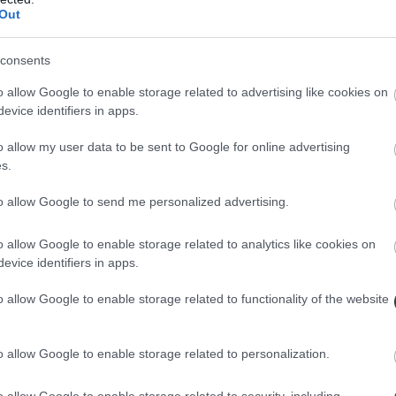
nentes picos nevados, vastas praderas y lagos cristalinos, tendrás la o
Out
de Ala-Archa o a navegar por las aguas del lago Issyk-Kul, el segundo
 rincón de Kirguistán es una postal en sí misma. Desde los coloridos me
consents
o allow Google to enable storage related to advertising like cookies on
entura te espera en cada paso del camino. ¡Ven y descubre la magia de e
evice identifiers in apps.
o allow my user data to be sent to Google for online advertising
s.
to allow Google to send me personalized advertising.
o allow Google to enable storage related to analytics like cookies on
evice identifiers in apps.
o allow Google to enable storage related to functionality of the website
o allow Google to enable storage related to personalization.
o allow Google to enable storage related to security, including