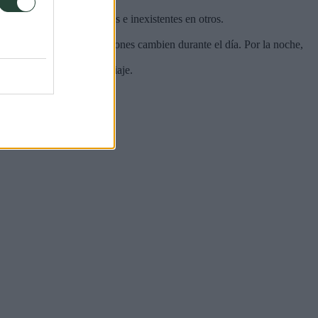
mitados en algunos lugares e inexistentes en otros.
 salud física.
 en caso de qué las condiciones cambien durante el día. Por la noche,
rmitirá disfrutar más del viaje.