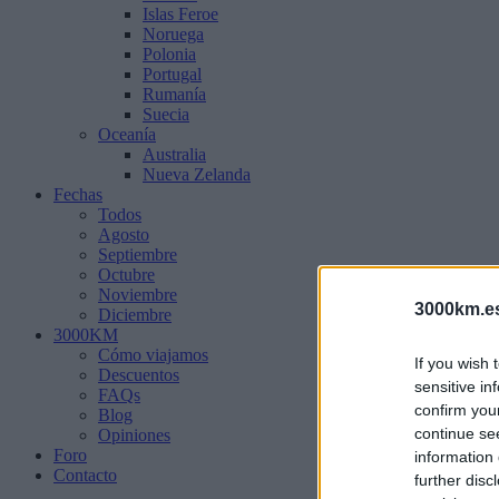
Islas Feroe
Noruega
Polonia
Portugal
Rumanía
Suecia
Oceanía
Australia
Nueva Zelanda
Fechas
Todos
Agosto
Septiembre
Octubre
Noviembre
3000km.e
Diciembre
3000KM
Cómo viajamos
If you wish 
Descuentos
sensitive in
FAQs
confirm you
Blog
continue se
Opiniones
Foro
information 
Contacto
further disc