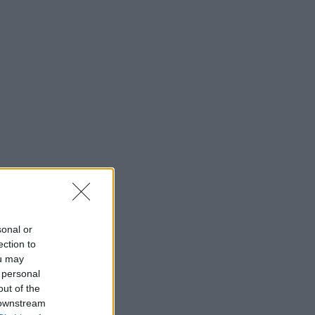
sonal or
ection to
ou may
 personal
out of the
 downstream