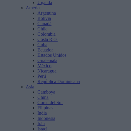
Uganda
América
Argentina
Bolivia
Canadá
Chile
Colombia
Costa Rica
Cuba
Ecuador
Estados Unidos
Guatemala
México
Nicaragua
Perú
República Dominicana
Asia
Camboya
China
Corea del Sur
Filipinas
India
Indonesia
Irán
Israel