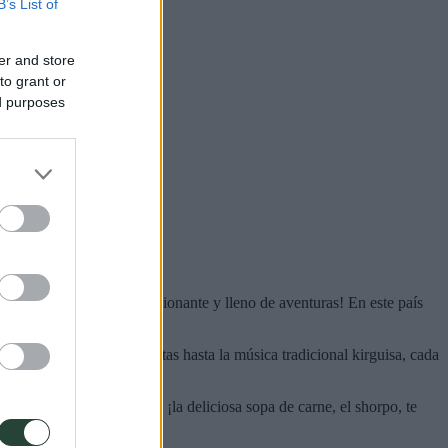
B’s List of
er and store
to grant or
ed purposes
ionan en un paisaje impresionante y lleno de aventuras! En este país
a hospitalidad de los yurtas hasta la música tradicional kirguisa, cada
 preocupes por la altitud, ¡la deliciosa sopa de carne, el shorpo, te