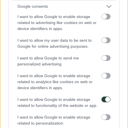
Condición física
Google consents
Prácticamente cualquier persona puede hacer este viaje. En Estados
I want to allow Google to enable storage
Unidos hay bastantes tramos de la ruta que transcurren en la
related to advertising like cookies on web or
carretera. En general, las distancias no son muy grandes y el estado
device identifiers in apps.
de las carreteras es bueno. También hay momentos para hacer
excursiones, andar... El ritmo del viaje es tranquilo, buena parte del
viaje transcurre en naturaleza y ambiente urbano. Algunas de las
I want to allow my user data to be sent to
actividades requieren un nivel moderado de condición física y
Google for online advertising purposes.
zapatos resistentes para caminar. Si tienes alguna duda sobre el nivel
de exigencia física consúltanos.
I want to allow Google to send me
personalized advertising.
Condición física
I want to allow Google to enable storage
Prácticamente cualquier persona puede hacer este viaje. En Nueva
related to analytics like cookies on web or
Zelanda hay bastantes tramos de la ruta que transcurren en la
device identifiers in apps.
carretera. En general, las distancias no son muy grandes y el estado
de las carreteras es bueno. También hay momentos para hacer
I want to allow Google to enable storage
excursiones, andar... El ritmo del viaje es tranquilo, buena parte del
related to functionality of the website or app.
viaje transcurre en naturaleza y ambiente urbano. Algunas de las
actividades requieren un nivel moderado de condición física y
zapatos resistentes para caminar. Si tienes alguna duda sobre el nivel
I want to allow Google to enable storage
de exigencia física consúltanos.
related to personalization.