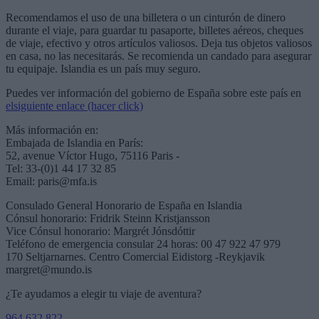
Recomendamos el uso de una billetera o un cinturón de dinero
durante el viaje, para guardar tu pasaporte, billetes aéreos, cheques
de viaje, efectivo y otros artículos valiosos. Deja tus objetos valiosos
en casa, no las necesitarás. Se recomienda un candado para asegurar
tu equipaje. Islandia es un país muy seguro.
Puedes ver información del gobierno de España sobre este país en
elsiguiente enlace (hacer click)
Más información en:
Embajada de Islandia en París:
52, avenue Víctor Hugo, 75116 Paris -
Tel: 33-(0)1 44 17 32 85
Email: paris@mfa.is
Consulado General Honorario de España en Islandia
Cónsul honorario: Fridrik Steinn Kristjansson
Vice Cónsul honorario: Margrét Jónsdóttir
Teléfono de emergencia consular 24 horas: 00 47 922 47 979
170 Seltjarnarnes. Centro Comercial Eidistorg -Reykjavik
margret@mundo.is
¿Te ayudamos a elegir tu viaje de aventura?
964 632 822