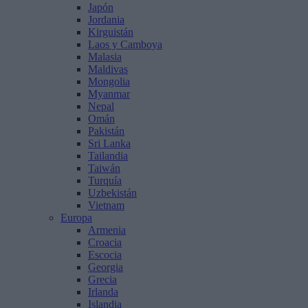
Japón
Jordania
Kirguistán
Laos y Camboya
Malasia
Maldivas
Mongolia
Myanmar
Nepal
Omán
Pakistán
Sri Lanka
Tailandia
Taiwán
Turquía
Uzbekistán
Vietnam
Europa
Armenia
Croacia
Escocia
Georgia
Grecia
Irlanda
Islandia