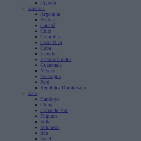
Uganda
América
Argentina
Bolivia
Canadá
Chile
Colombia
Costa Rica
Cuba
Ecuador
Estados Unidos
Guatemala
México
Nicaragua
Perú
República Dominicana
Asia
Camboya
China
Corea del Sur
Filipinas
India
Indonesia
Irán
Israel