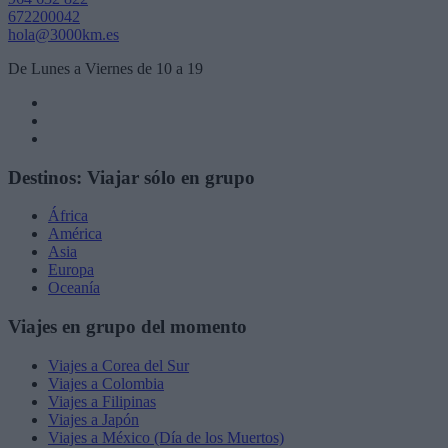
672200042
hola@3000km.es
De Lunes a Viernes de 10 a 19
Destinos: Viajar sólo en grupo
África
América
Asia
Europa
Oceanía
Viajes en grupo del momento
Viajes a Corea del Sur
Viajes a Colombia
Viajes a Filipinas
Viajes a Japón
Viajes a México (Día de los Muertos)