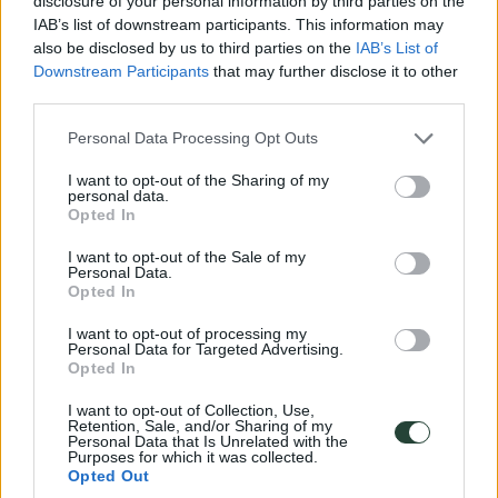
disclosure of your personal information by third parties on the
IAB’s list of downstream participants. This information may
also be disclosed by us to third parties on the
IAB’s List of
Downstream Participants
that may further disclose it to other
third parties.
Please note that this website/app uses one or more Google
Personal Data Processing Opt Outs
services and may gather and store information including but
pocas plazas
not limited to your visit or usage behaviour. You may click to
I want to opt-out of the Sharing of my
personal data.
Islandia
grant or deny consent to Google and its third-party tags to
Opted In
Reikiavik, Þingvellir, Höfn, Vik, Gullfoss...
use your data for below specified purposes in below Google
10/10/2026
consent section.
17/10/2026
I want to opt-out of the Sale of my
Personal Data.
-5% Anticipado
Opted In
8 dias
Precio
1185€
I want to opt-out of processing my
Presupuesto
996€
Personal Data for Targeted Advertising.
Ver Detalles
Opted In
Reserva de 100€
I want to opt-out of Collection, Use,
Consejos útiles para disfrutar
Islandia
Retention, Sale, and/or Sharing of my
Personal Data that Is Unrelated with the
Purposes for which it was collected.
Opted Out