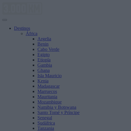
Saltar
al
contenido
Destinos
África
Argelia
Benin
Cabo Verde
Egipto
Etiopía
Gambia
Ghana
Isla Mauricio
Kenia
Madagascar
Marruecos
Mauritania
Mozambique
Namibia y Botswana
Santo Tomé y Príncipe
Senegal
Sudáfrica
Tanzania