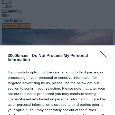
Precio
1185€
Presupuesto
996€
Ver Detalles
Reserva de 100€
3000km.es -
Do Not Process My Personal
Information
pocas plazas
If you wish to opt-out of the sale, sharing to third parties, or
Islandia
processing of your personal or sensitive information for
Reikiavik, Þingvellir, Höfn, Vik, Gullfoss...
targeted advertising by us, please use the below opt-out
09/09/2026
16/09/2026
section to confirm your selection. Please note that after your
8 dias
opt-out request is processed you may continue seeing
Precio
1195€
interest-based ads based on personal information utilized by
Presupuesto
995€
us or personal information disclosed to third parties prior to
Ver Detalles
your opt-out. You may separately opt-out of the further
Reserva de 100€