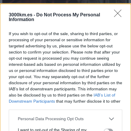
Nos movemos de forma económica
3000km.es -
Do Not Process My Personal
Information
El precio del viaje marcado en nuestra web incluye el vuelo, el
seguro de viaje, la presencia del coordinador/a y la posible gestión
del visado, si fuera necesario tramitarlo desde origen. Al lado del
If you wish to opt-out of the sale, sharing to third parties, or
precio, siempre aparece un extra que llamamos “previsión de gastos”
processing of your personal or sensitive information for
y que es una cantidad estimada, que hace referencia al dinero
targeted advertising by us, please use the below opt-out
necesario para los gastos básicos de vivir y movernos en el destino
durante toda nuestra estancia – alojamientos, comidas y bebidas (no
section to confirm your selection. Please note that after your
alcohólicas), transporte local y entradas varias -.
opt-out request is processed you may continue seeing
interest-based ads based on personal information utilized by
El dinero de esta especie de “bote” se gestionará a través de
us or personal information disclosed to third parties prior to
aplicaciones de compartir gastos, lo que facilita que todos podáis ir
your opt-out. You may separately opt-out of the further
aportando y controlando los gastos de forma transparente durante el
disclosure of your personal information by third parties on the
viaje.
IAB’s list of downstream participants. This information may
also be disclosed by us to third parties on the
IAB’s List of
Downstream Participants
that may further disclose it to other
Vamos a conocer nuevos amigos
third parties.
Nuestro estilo de viajes en grupo reducido conlleva que los viajeros
Please note that this website/app uses one or more Google
puedan relacionarse entre ellos, participar en el viaje y estar más en
Personal Data Processing Opt Outs
services and may gather and store information including but
contacto con la vida local. En los viajes se hacen amigos muy
fácilmente. Además, puedes venir sólo, acompañado o con amigos.
not limited to your visit or usage behaviour. You may click to
I want to opt-out of the Sharing of my