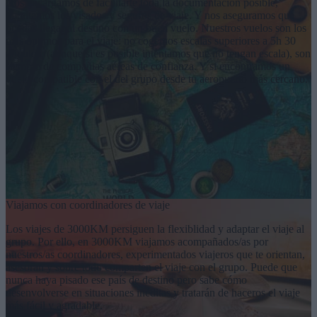
Nos encargamos de facilitarte toda la documentación posible,
tramitamos los visados y seguros de viaje. Y nos aseguramos que
puedas llegar al destino con un buen vuelo. Nuestros vuelos son los
más óptimos para el viaje: no cogemos escalas superiores a 5h 30
minutos, (aunque si es posible intentamos que no tengan escala), son
siempre de compañias aéreas de confianza. Y si encontramos un
vuelo compatible con el del grupo desde tu aeropuerto más cercano.
Viajamos con coordinadores de viaje
Los viajes de 3000KM persiguen la flexiblidad y adaptar el viaje al
grupo. Por ello, en 3000KM viajamos acompañados/as por
nuestros/as coordinadores, experimentados viajeros que te orientan,
asesoran y sobre todo comparten el viaje con el grupo. Puede que
nunca haya pisado ese país de destino pero sabe cómo
desenvolverse en situaciones inéditas y tratarán de haceros el viaje
más fácil y agradable.