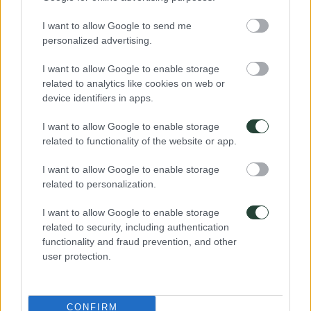
I want to allow Google to send me
personalized advertising.
Viajamos de forma sencilla y ligera
I want to allow Google to enable storage
related to analytics like cookies on web or
No nos encontrarás en grandes hoteles y tampoco podremos evitar
device identifiers in apps.
que en algún poblado en Mozambique se olviden de poner papel
higiénico o un mono tailandés se cuele por la ventana y quiera
I want to allow Google to enable storage
llevarse tu desayuno pero siempre buscaremos un mínimo de confort
related to functionality of the website or app.
para poder estar a gusto y descansar.
Los equipajes nos gustan ligeros, cuanto más mejor y fáciles de
transportar. Somos mochileros y mochileras, no lo podemos negar.
I want to allow Google to enable storage
related to personalization.
I want to allow Google to enable storage
related to security, including authentication
functionality and fraud prevention, and other
user protection.
Buscamos conectar con el entorno
CONFIRM