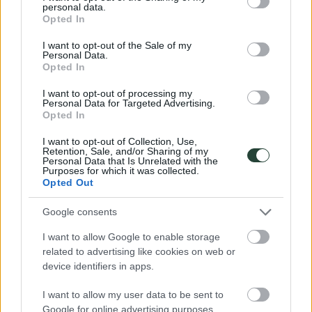
personal data.
Las habitaciones son compartidas con otros miembros del grupo y
grant or deny consent to Google and its third-party tags to
Opted In
puede que las camas sean dobles.
use your data for below specified purposes in below Google
consent section.
I want to opt-out of the Sale of my
Personal Data.
Opted In
I want to opt-out of processing my
Personal Data for Targeted Advertising.
Opted In
I want to opt-out of Collection, Use,
Retention, Sale, and/or Sharing of my
Diseñamos nuestros destinos y rutas
Personal Data that Is Unrelated with the
Purposes for which it was collected.
Descubrir juntos nuevos destinos y rutas poco conocidas forma parte
Opted Out
de nuestra filosofía. Nos encanta conocer nuevos lugares, movernos
por rutas poco trillados y salir de los circuitos turísticos. Como lo
Google consents
que más nos gusta del mundo es viajar jamás te ofreceremos una
ruta o destino que nunca haríamos pero… puede que nunca la
I want to allow Google to enable storage
hayamos hecho. La descubriremos juntos y juntas.
related to advertising like cookies on web or
device identifiers in apps.
Como lo más fácil pero también lo peor de un viaje es tenerlo todo
preparado, si durante la travesía algo se puede variar o improvisar
para mejorar la ruta, trataremos entre todos de que así sea.
I want to allow my user data to be sent to
Google for online advertising purposes.