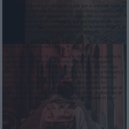
El coordinador conoce de antemano la ruta que se pretende hacer
aunque las decisiones de dónde dormir, qué comer y cambios en el
camino las tomaréis por consenso en el grupo. No es el encargado
de llevar las maletas pero se encargara de estar pendientes de que
todo esté en orden. Es a quién mirar cuando no sepamos dónde ir, en
quién confiar y a quién dirigirse cuando sea necesario.
Tu eres el protagonista del viaje
Queremos que realices tu viaje, que si te apetece tengas opción de
estar más tiempo en ese lugar. Si bien esta forma de viajar es
emocionante, no es para todos. Nuestros viajes no son los viajes
organizados, no se rigen con un esquema de todas las actividades y
lugares en que se vaya a dormir durante todo el viaje. Nuestros
viajeros son flexibles y de mente abierta, para quienes los
imprevistos son parte de la aventura. Antes de la salida del viaje se
realiza una ruta base que va adaptarse a los ritmos, preferencias de
los viajeros y circunstancias que se puedan dar durante el viaje.