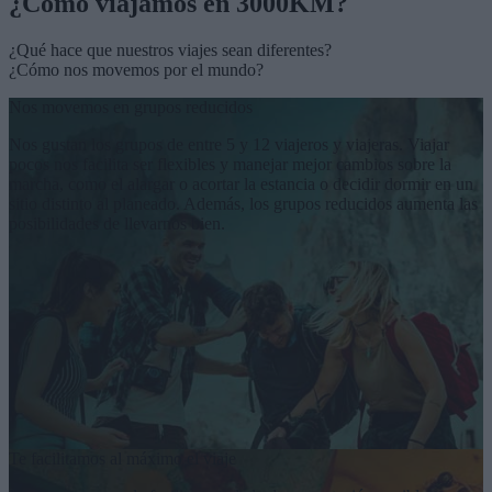
¿Cómo viajamos en 3000KM?
¿Qué hace que nuestros
viajes
sean
diferentes
?
¿
Cómo nos movemos
por el mundo?
Nos movemos en grupos reducidos
Nos gustan los grupos de entre 5 y 12 viajeros y viajeras. Viajar
pocos nos facilita ser flexibles y manejar mejor cambios sobre la
marcha, como el alargar o acortar la estancia o decidir dormir en un
sitio distinto al planeado. Además, los grupos reducidos aumenta las
posibilidades de llevarnos bien.
Te facilitamos al máximo el viaje