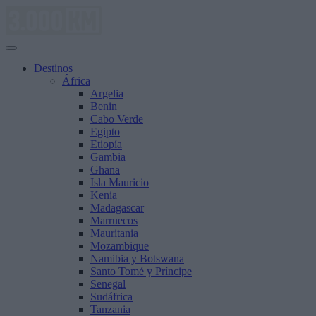
Saltar
al
contenido
Destinos
África
Argelia
Benin
Cabo Verde
Egipto
Etiopía
Gambia
Ghana
Isla Mauricio
Kenia
Madagascar
Marruecos
Mauritania
Mozambique
Namibia y Botswana
Santo Tomé y Príncipe
Senegal
Sudáfrica
Tanzania