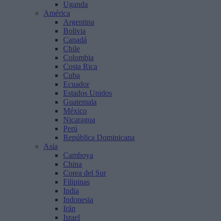
Uganda
América
Argentina
Bolivia
Canadá
Chile
Colombia
Costa Rica
Cuba
Ecuador
Estados Unidos
Guatemala
México
Nicaragua
Perú
República Dominicana
Asia
Camboya
China
Corea del Sur
Filipinas
India
Indonesia
Irán
Israel