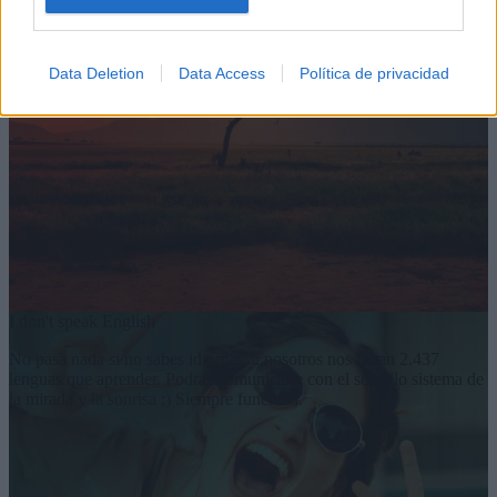
Pisaremos desiertos y junglas, nos bañaremos en las aguas de mares
y ríos pero también comeremos con los locales y nos alojaremos
dónde ellos se alojan y habrá tiempo para hacer compras (si quieres).
Nuestro objetivo es que los mejores recuerdos te lo lleves en la
Data Deletion
Data Access
Política de privacidad
memoria pero también que con tu interacción con la economía local
contribuyas al desarrollo sostenible de las comunidades.
I don't speak English
No pasa nada si no sabes idiomas, a nosotros nos faltan 2.437
lenguas que aprender. Podrás comunicarte con el sencillo sistema de
la mirada y la sonrisa ;) Siempre funciona.