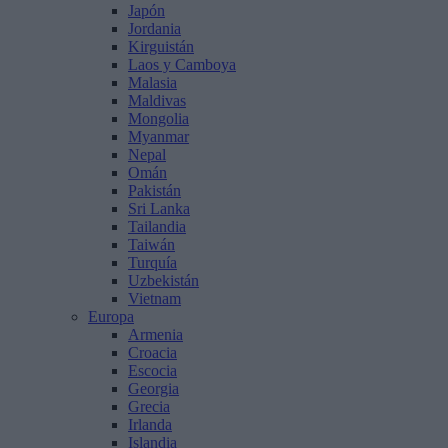
Japón
Jordania
Kirguistán
Laos y Camboya
Malasia
Maldivas
Mongolia
Myanmar
Nepal
Omán
Pakistán
Sri Lanka
Tailandia
Taiwán
Turquía
Uzbekistán
Vietnam
Europa
Armenia
Croacia
Escocia
Georgia
Grecia
Irlanda
Islandia