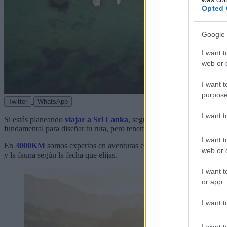
Opted 
Google 
I want t
web or d
I want t
purpose
Twitter
WhatsApp
I want 
Si estás planeando
viajar a Sri Lanka
, seguramente te asalta la gran
fundamental para diseñar tu ruta, pero tenemos una buena noticia: la is
I want t
En
3000KM
somos expertos en aventuras en grupo y conocemos cada r
web or d
y la fauna según la fecha que elijas.
I want t
or app.
I want t
I want t