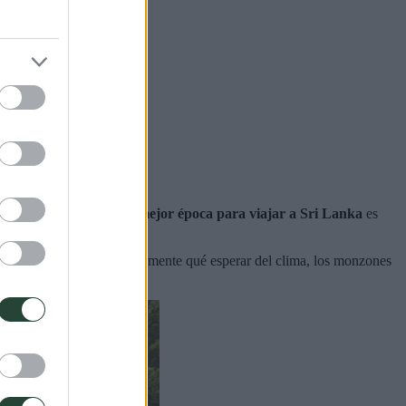
alor? Entender cuál es la
mejor época para viajar a Sri Lanka
es
tiva para que sepas exactamente qué esperar del clima, los monzones