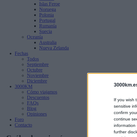
Islas Feroe
Noruega
Polonia
Portugal
Rumanía
Suecia
Oceanía
Australia
Nueva Zelanda
Fechas
Todos
Septiembre
Octubre
Noviembre
Diciembre
3000km.e
3000KM
Cómo viajamos
Descuentos
If you wish 
FAQs
sensitive in
Blog
confirm you
Opiniones
continue se
Foro
Contacto
information 
further disc