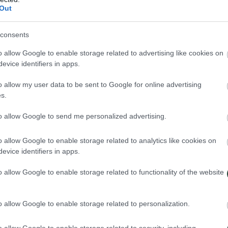
Out
consents
o allow Google to enable storage related to advertising like cookies on
evice identifiers in apps.
o allow my user data to be sent to Google for online advertising
s.
to allow Google to send me personalized advertising.
 duda antes de reservar los billetes: ¿me va a llover? ¿Hará demasiado c
la es un destino para disfrutar los 365 días del año.
o allow Google to enable storage related to analytics like cookies on
incón de la antigua Ceilán. Por eso, hemos preparado esta guía defini
evice identifiers in apps.
o allow Google to enable storage related to functionality of the website
o allow Google to enable storage related to personalization.
o allow Google to enable storage related to security, including