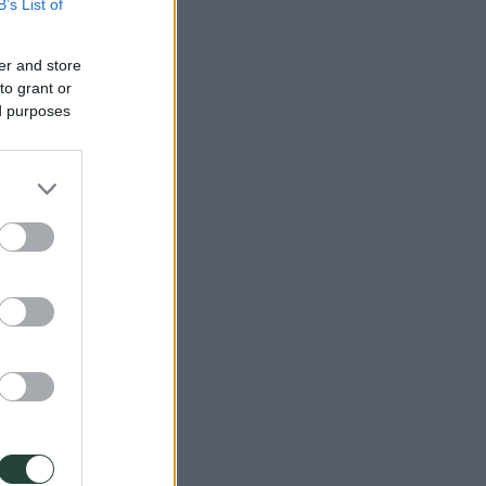
B’s List of
er and store
to grant or
ed purposes