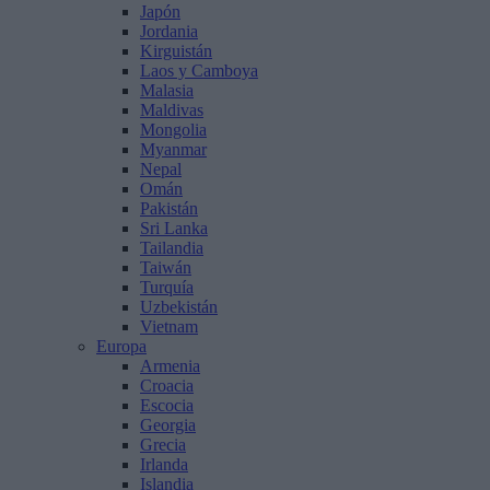
Japón
Jordania
Kirguistán
Laos y Camboya
Malasia
Maldivas
Mongolia
Myanmar
Nepal
Omán
Pakistán
Sri Lanka
Tailandia
Taiwán
Turquía
Uzbekistán
Vietnam
Europa
Armenia
Croacia
Escocia
Georgia
Grecia
Irlanda
Islandia