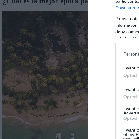
¿Cuál es la mejor época para viajar a Sri
participants
Downstream 
Please note
information 
deny consent
in below Go
Persona
I want t
Opted 
I want t
Opted 
I want 
Advertis
Opted 
I want t
of my P
was col