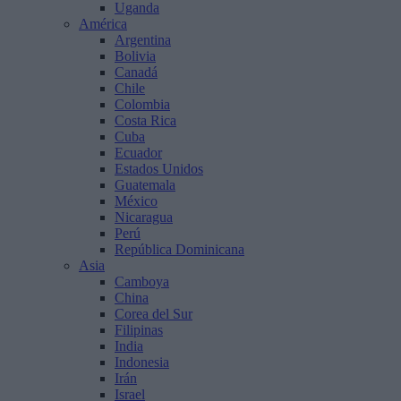
Uganda
América
Argentina
Bolivia
Canadá
Chile
Colombia
Costa Rica
Cuba
Ecuador
Estados Unidos
Guatemala
México
Nicaragua
Perú
República Dominicana
Asia
Camboya
China
Corea del Sur
Filipinas
India
Indonesia
Irán
Israel