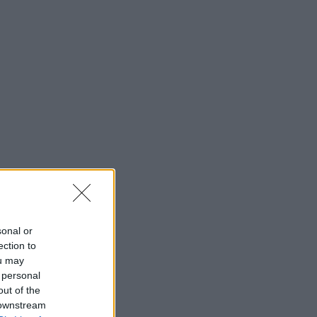
sonal or
ection to
ou may
 personal
out of the
 downstream