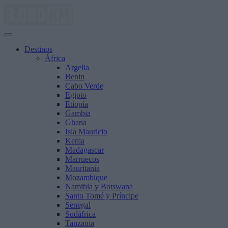
Saltar
al
contenido
Destinos
África
Argelia
Benin
Cabo Verde
Egipto
Etiopía
Gambia
Ghana
Isla Mauricio
Kenia
Madagascar
Marruecos
Mauritania
Mozambique
Namibia y Botswana
Santo Tomé y Príncipe
Senegal
Sudáfrica
Tanzania