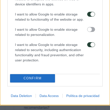
device identifiers in apps.
I want to allow Google to enable storage
✍️ Dejar mi reseña en Google
related to functionality of the website or app.
Copiar enlace
I want to allow Google to enable storage
related to personalization.
Tardarás 1 minuto. Si te enrollas, 2 😉
I want to allow Google to enable storage
related to security, including authentication
¿Qué puedes contar en tu
functionality and fraud prevention, and other
reseña?
user protection.
Destino y fechas del viaje.
El ambiente del grupo y el papel del
CONFIRM
coordinador/a.
Momentos especiales o anécdotas que
recordarás siempre.
Data Deletion
Data Access
Política de privacidad
Lo que más te gustó de la experiencia.
¿Repetirías o a quién se lo
recomendarías?