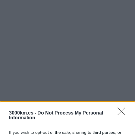
Nepal
Omán
Pakistán
Sri Lanka
Tailandia
Taiwán
Turquía
Uzbekistán
Vietnam
Europa
Armenia
Croacia
Escocia
Georgia
Grecia
Irlanda
3000km.es -
Do Not Process My Personal
Islandia
Information
Islas Feroe
Noruega
If you wish to opt-out of the sale, sharing to third parties, or