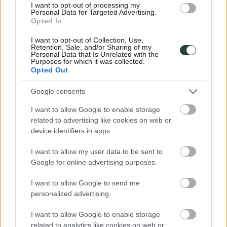
I want to opt-out of processing my
Opiniones
Personal Data for Targeted Advertising.
Opted In
Foro
Contacto
I want to opt-out of Collection, Use,
Gracias,
Retention, Sale, and/or Sharing of my
Personal Data that Is Unrelated with the
Purposes for which it was collected.
Opted Out
Google consents
🌟 ¡Gracias por tu feedback!
I want to allow Google to enable storage
related to advertising like cookies on web or
Nos alegra que hayas
device identifiers in apps.
disfrutado tu viaje con
I want to allow my user data to be sent to
Google for online advertising purposes.
3000KM
I want to allow Google to send me
Si te apetece, comparte tu experiencia en
personalized advertising.
Google. Tu reseña inspira a otros viajeros y
nos ayuda a seguir creando aventuras
I want to allow Google to enable storage
únicas. 🙌
related to analytics like cookies on web or