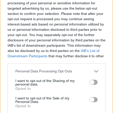
processing of your personal or sensitive information for
Polonia
targeted advertising by us, please use the below opt-out
Portugal
section to confirm your selection. Please note that after your
Rumanía
opt-out request is processed you may continue seeing
Suecia
interest-based ads based on personal information utilized by
Oceanía
us or personal information disclosed to third parties prior to
Australia
your opt-out. You may separately opt-out of the further
Nueva Zelanda
disclosure of your personal information by third parties on the
IAB’s list of downstream participants. This information may
Fechas
also be disclosed by us to third parties on the
IAB’s List of
Todos
Downstream Participants
that may further disclose it to other
Agosto
third parties.
Septiembre
Octubre
Please note that this website/app uses one or more Google
Personal Data Processing Opt Outs
services and may gather and store information including but
Noviembre
not limited to your visit or usage behaviour. You may click to
I want to opt-out of the Sharing of my
Diciembre
personal data.
grant or deny consent to Google and its third-party tags to
3000KM
Opted In
use your data for below specified purposes in below Google
Cómo viajamos
consent section.
I want to opt-out of the Sale of my
Descuentos
Personal Data.
Opted In
FAQs
Blog