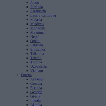
Japón
Jordania
Kirguistán
Laos y Camboya
Malasia
Maldivas
Mongolia
Myanmar
Nepal
Omán
Pakistán
Sri Lanka
Tailandia
Taiwán
Turquía
Uzbekistán
Vietnam
Europa
Armenia
Croacia
Escocia
Georgia
Grecia
Irlanda
Islandia