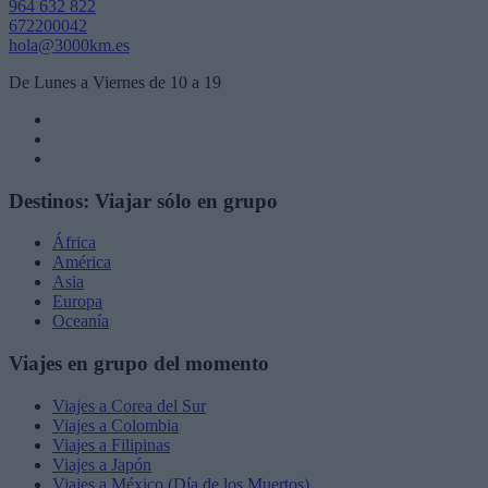
964 632 822
672200042
hola@3000km.es
De Lunes a Viernes de 10 a 19
Destinos: Viajar sólo en grupo
África
América
Asia
Europa
Oceanía
Viajes en grupo del momento
Viajes a Corea del Sur
Viajes a Colombia
Viajes a Filipinas
Viajes a Japón
Viajes a México (Día de los Muertos)