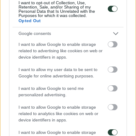
I want to opt-out of Collection, Use,
que los viajeros regresen a sus países sin haber sufrido
Retention, Sale, and/or Sharing of my
contratiempos en su viaje.
Personal Data that Is Unrelated with the
Purposes for which it was collected.
Opted Out
¿Qué medidas han implementado? Entre las más destacadas:
exige al visitante que se haga una prueba de PCR 72 horas
Google consents
antes de embarcar.
garantizar que las superficies de contacto se desinfectan con
I want to allow Google to enable storage
desinfectantes apropiados y regularmente.
related to advertising like cookies on web or
el personal local tiene que usar los elementos recomendados
device identifiers in apps.
para protegerse y proteger al visitante. todos los miembros de
la empresa deberán realizar cursos para conocer con detalle el
virus y sus consecuencias.
I want to allow my user data to be sent to
facilitar puntos de lavado y desinfección de manos con jabón,
Google for online advertising purposes.
desinfectantes y agua corriente tanto para los clientes como
para el personal.
I want to allow Google to send me
las entidades, lugares y vehículos mostrarán en todo momento
personalized advertising.
el número de emergencia gratuito 199.
en todas las fronteras se tomará la temperatura antes de
I want to allow Google to enable storage
permitir la entrada al país.
los alojamientos tienen que tener un plan de evacuación a los
related to analytics like cookies on web or
hospitales designados.
device identifiers in apps.
las entidades turísticas deberán crear un mecanismo para
desechar las máscaras y otros elementos de protección.
I want to allow Google to enable storage
mantener la distancia de seguridad de 1 metro (mínimo)