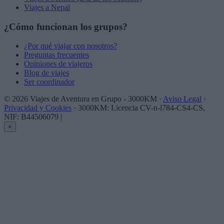
Viajes a Nepal
¿Cómo funcionan los grupos?
¿Por qué viajar con nosotros?
Preguntas frecuentes
Opiniones de viajeros
Blog de viajes
Ser coordinador
© 2026 Viajes de Aventura en Grupo - 3000KM ·
Aviso Legal
·
Privacidad y Cookies
· 3000KM: Licencia CV-n-l784-CS4-CS,
NIF: B44506079
|
×