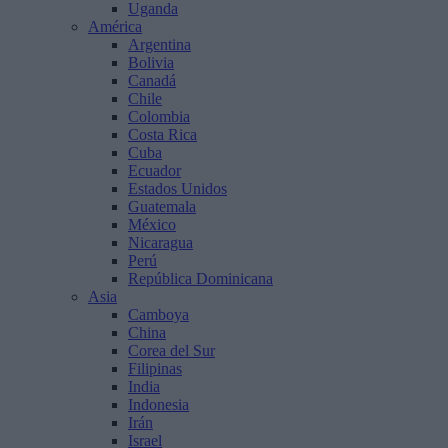
Uganda
América
Argentina
Bolivia
Canadá
Chile
Colombia
Costa Rica
Cuba
Ecuador
Estados Unidos
Guatemala
México
Nicaragua
Perú
República Dominicana
Asia
Camboya
China
Corea del Sur
Filipinas
India
Indonesia
Irán
Israel