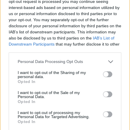
opt-out request is processed you may continue seeing
La gestión de la crisis en Tanzania ha sido diferente a la de la
interest-based ads based on personal information utilized by
mayoría de países, es de los pocos países que no optó por el cierre
us or personal information disclosed to third parties prior to
total de fronteras y su actividad diaria ha seguido más o menos
your opt-out. You may separately opt-out of the further
como era habitual. La estrategia del gobierno tenía como objetivo
disclosure of your personal information by third parties on the
salvar la débil economía tanzana. Además, en una sociedad donde
IAB’s list of downstream participants. This information may
muchísima de su población vive al día, de lo que gana come. Cerrar
a la gente en sus casas durante semanas hubiese tenido
also be disclosed by us to third parties on the
IAB’s List of
consecuencias mucho peores.
Downstream Participants
that may further disclose it to other
third parties.
Según las estadísticas oficiales, en el país no hay coronavirus, y
tanto en el aeropuerto, como en hoteles, restaurantes y safaris han
Please note that this website/app uses one or more Google
Personal Data Processing Opt Outs
establecido protocolos de buenas prácticas para reducir los
services and may gather and store information including but
contagios. Entonces, ¿es Tanzania un destino para viajar en época
not limited to your visit or usage behaviour. You may click to
I want to opt-out of the Sharing of my
de Covid-19?
personal data.
grant or deny consent to Google and its third-party tags to
Opted In
Los protocolos establecidos por la organización de Tour Operadores
use your data for below specified purposes in below Google
de Tanzania, junto con el Ministerio de Turismo y el de Salud,
consent section.
I want to opt-out of the Sale of my
quieren mostrar que Tanzania es segura y que está preparada para
Personal Data.
recibir a viajeros.
Opted In
Se pretende:
I want to opt-out of processing my
Personal Data for Targeted Advertising.
que los visitantes que entran al país no lleguen con el virus;
Opted In
que no lo contraigan aquí;
que los proveedores de servicios estén protegidos;