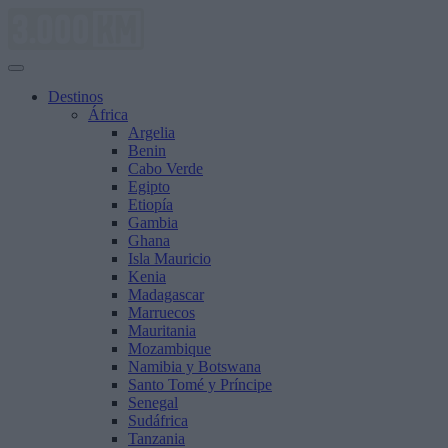
Saltar
al
contenido
Destinos
África
Argelia
Benin
Cabo Verde
Egipto
Etiopía
Gambia
Ghana
Isla Mauricio
Kenia
Madagascar
Marruecos
Mauritania
Mozambique
Namibia y Botswana
Santo Tomé y Príncipe
Senegal
Sudáfrica
Tanzania