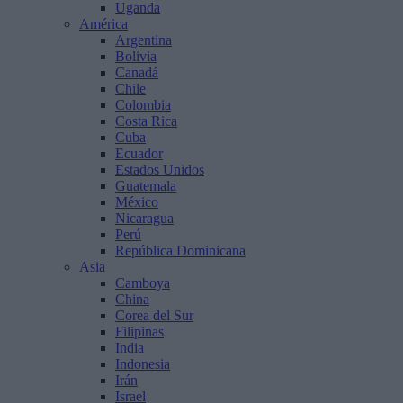
Uganda
América
Argentina
Bolivia
Canadá
Chile
Colombia
Costa Rica
Cuba
Ecuador
Estados Unidos
Guatemala
México
Nicaragua
Perú
República Dominicana
Asia
Camboya
China
Corea del Sur
Filipinas
India
Indonesia
Irán
Israel