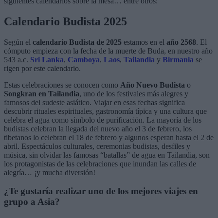
siguientes calendarios sobre la mesa… entre otros:
Calendario Budista 2025
Según el
calendario Budista de 2025
estamos en el
año 2568
. El
cómputo empieza con la fecha de la muerte de Buda, en nuestro año
543 a.c.
Sri Lanka
,
Camboya
,
Laos
,
Tailandia
y
Birmania
se
rigen por este calendario.
Estas celebraciones se conocen como
Año Nuevo Budista
o
Songkran en Tailandia
, uno de los festivales más alegres y
famosos del sudeste asiático. Viajar en esas fechas significa
descubrir rituales espirituales, gastronomía típica y una cultura que
celebra el agua como símbolo de purificación. La mayoría de los
budistas celebran la llegada del nuevo año el 3 de febrero, los
tibetanos lo celebran el 18 de febrero y algunos esperan hasta el 2 de
abril. Espectáculos culturales, ceremonias budistas, desfiles y
música, sin olvidar las famosas “batallas” de agua en Tailandia, son
los protagonistas de las celebraciones que inundan las calles de
alegría… ¡y mucha diversión!
¿Te gustaría realizar uno de los mejores viajes en
grupo a Asia?