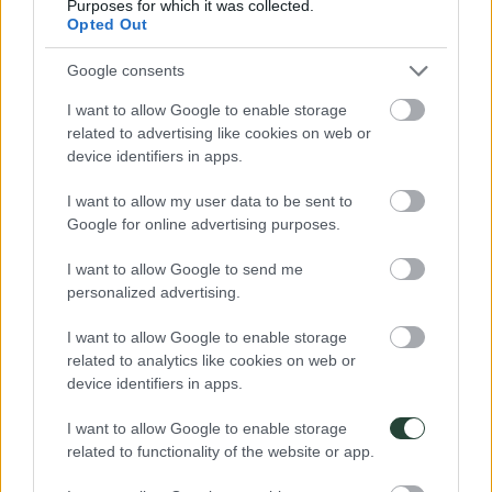
Purposes for which it was collected.
Opted Out
Calendario Hebreo 2025
Google consents
I want to allow Google to enable storage
Para los
hebreos
estamos viviendo en el
año 5786
. El
Año Nuevo
Judío, conocido como Rosh Hashaná
, es una de las festividades
related to advertising like cookies on web or
más significativas del calendario hebreo, celebrada en otoño con
device identifiers in apps.
oraciones, cenas familiares y el sonido del shofar, un cuerno
tradicional. Calendario luni-solar. Los judíos empiezan la cuenta en
I want to allow my user data to be sent to
la fecha en que empezó el mundo (según su interpretación del
Google for online advertising purposes.
Antiguo Testamento).
Se basa en los ciclos de la luna más que del sol, dependiendo de si el
I want to allow Google to send me
año es bisiesto o no puede tener 12 o 13 meses (pueden llegar a
personalized advertising.
tener hasta 383, 384 o 385 días) y su año puede comenzar entre los
meses de octubre y diciembre.
I want to allow Google to enable storage
related to analytics like cookies on web or
Desde luego, saber
cómo funciona el calendario hebreo
es muy
interesante, pero lo que realmente te encantaría sería conocer esta
device identifiers in apps.
cultura en profundidad en uno de nuestros
viajes en grupo a Israel
.
I want to allow Google to enable storage
Calendario Hindú 2025
related to functionality of the website or app.