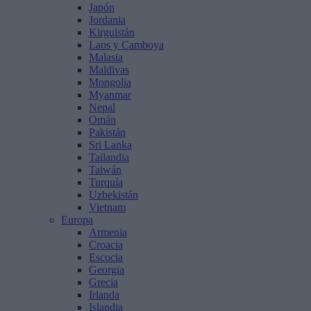
Japón
Jordania
Kirguistán
Laos y Camboya
Malasia
Maldivas
Mongolia
Myanmar
Nepal
Omán
Pakistán
Sri Lanka
Tailandia
Taiwán
Turquía
Uzbekistán
Vietnam
Europa
Armenia
Croacia
Escocia
Georgia
Grecia
Irlanda
Islandia