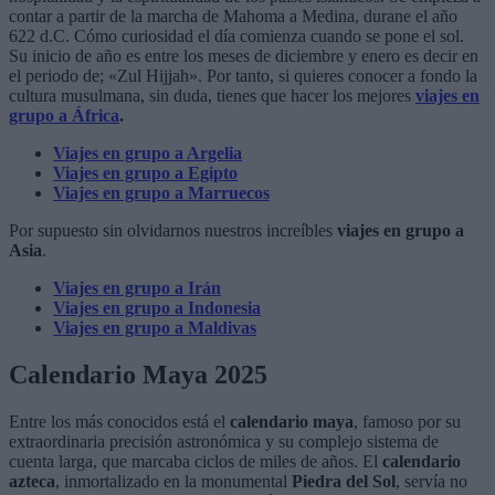
contar a partir de la marcha de Mahoma a Medina, durane el año
622 d.C. Cómo curiosidad el día comienza cuando se pone el sol.
Su inicio de año es entre los meses de diciembre y enero es decir en
el periodo de; «Zul Hijjah». Por tanto, si quieres conocer a fondo la
cultura musulmana, sin duda, tienes que hacer los mejores
viajes en
grupo a África
.
Viajes en grupo a Argelia
Viajes en grupo a Egipto
Viajes en grupo a Marruecos
Por supuesto sin olvidarnos nuestros increíbles
viajes en grupo a
Asia
.
Viajes en grupo a Irán
Viajes en grupo a Indonesia
Viajes en grupo a Maldivas
Calendario Maya 2025
Entre los más conocidos está el
calendario maya
, famoso por su
extraordinaria precisión astronómica y su complejo sistema de
cuenta larga, que marcaba ciclos de miles de años. El
calendario
azteca
, inmortalizado en la monumental
Piedra del Sol
, servía no