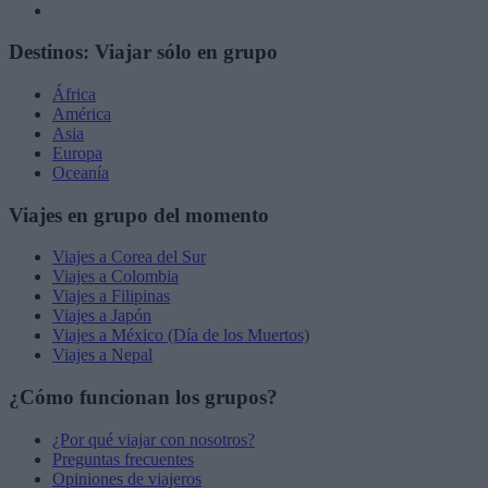
Destinos: Viajar sólo en grupo
África
América
Asia
Europa
Oceanía
Viajes en grupo del momento
Viajes a Corea del Sur
Viajes a Colombia
Viajes a Filipinas
Viajes a Japón
Viajes a México (Día de los Muertos)
Viajes a Nepal
¿Cómo funcionan los grupos?
¿Por qué viajar con nosotros?
Preguntas frecuentes
Opiniones de viajeros