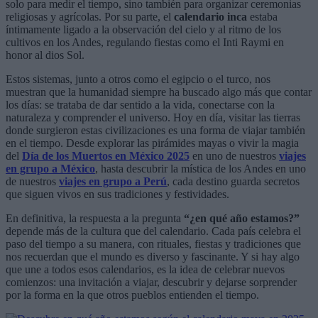
solo para medir el tiempo, sino también para organizar ceremonias
religiosas y agrícolas. Por su parte, el
calendario inca
estaba
íntimamente ligado a la observación del cielo y al ritmo de los
cultivos en los Andes, regulando fiestas como el Inti Raymi en
honor al dios Sol.
Estos sistemas, junto a otros como el egipcio o el turco, nos
muestran que la humanidad siempre ha buscado algo más que contar
los días: se trataba de dar sentido a la vida, conectarse con la
naturaleza y comprender el universo. Hoy en día, visitar las tierras
donde surgieron estas civilizaciones es una forma de viajar también
en el tiempo. Desde explorar las pirámides mayas o vivir la magia
del
Día de los Muertos en México 2025
en uno de nuestros
viajes
en grupo a México
, hasta descubrir la mística de los Andes en uno
de nuestros
viajes en grupo a Perú
, cada destino guarda secretos
que siguen vivos en sus tradiciones y festividades.
En definitiva, la respuesta a la pregunta
“¿en qué año estamos?”
depende más de la cultura que del calendario. Cada país celebra el
paso del tiempo a su manera, con rituales, fiestas y tradiciones que
nos recuerdan que el mundo es diverso y fascinante. Y si hay algo
que une a todos esos calendarios, es la idea de celebrar nuevos
comienzos: una invitación a viajar, descubrir y dejarse sorprender
por la forma en la que otros pueblos entienden el tiempo.