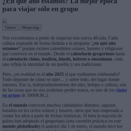
¿En qué año estamos? La mejor época
para viajar sólo en grupo
Twitter
WhatsApp
Nos encontramos a punto de empezar una nueva década. Cada
cultura responde de forma distinta a la pregunta ‘¿
en qué año
estamos
?’ porque existen calendarios solares, lunares y religiosos
que conviven en el mundo. Desde el
calendario gregoriano
hasta
el
calendario chino, budista, hindú, hebreo o musulmán
, cada
uno refleja la identidad de un pueblo y sus tradiciones.
Pero, ¿en realidad es el
año 2025
el que estábamos celebrando?
Todo depende de cómo se mire… y sobre todo, del lugar donde
estemos. Eso si, independientemente del sitio, tiempo o cultura, una
de las cosas que no nos podemos perder nunca, es uno de los
viajes
en grupo
de 3000KM ;)
En
el mundo
conviven muchos calendarios distintos, algunos
basados en los ciclos solares y lunares, otros que han empezado a
contar los años a partir de fechas históricas. Si bien la mayoría de
países han adoptado el gregoriano (
una cuestión práctica en este
mundo globalizado
) el anterior día 1 de enero, el mundo tuvo los