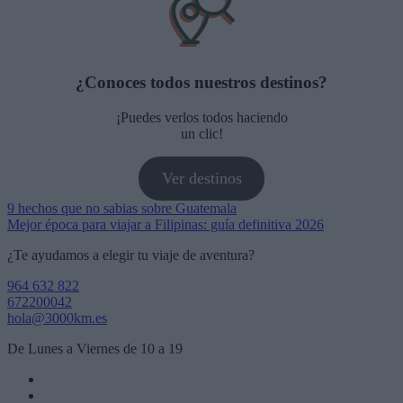
¿Conoces todos nuestros destinos?
¡Puedes verlos todos haciendo
un clic!
Ver destinos
Navegación
9 hechos que no sabias sobre Guatemala
Mejor época para viajar a Filipinas: guía definitiva 2026
de
¿Te ayudamos a elegir tu viaje de aventura?
entradas
964 632 822
672200042
hola@3000km.es
De Lunes a Viernes de 10 a 19