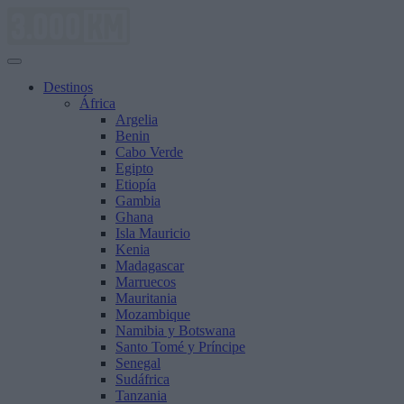
Saltar
al
contenido
Destinos
África
Argelia
Benin
Cabo Verde
Egipto
Etiopía
Gambia
Ghana
Isla Mauricio
Kenia
Madagascar
Marruecos
Mauritania
Mozambique
Namibia y Botswana
Santo Tomé y Príncipe
Senegal
Sudáfrica
Tanzania