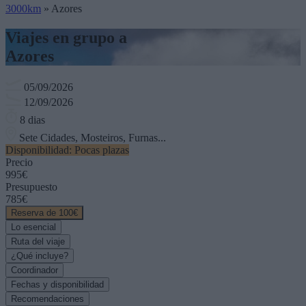
3000km
»
Azores
Viajes en grupo a
Azores
05/09/2026
12/09/2026
8 dias
Sete Cidades, Mosteiros, Furnas...
Disponibilidad: Pocas plazas
Precio
995€
Presupuesto
785€
Reserva de 100€
Lo esencial
Ruta del viaje
¿Qué incluye?
Coordinador
Fechas y disponibilidad
Recomendaciones