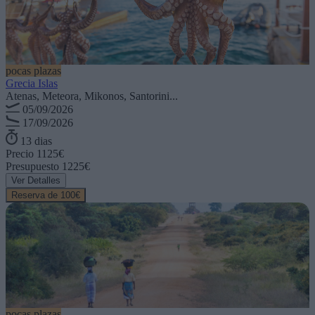
pocas plazas
Grecia Islas
Atenas, Meteora, Mikonos, Santorini...
05/09/2026
17/09/2026
13 dias
Precio
1125€
Presupuesto
1225€
Ver Detalles
Reserva de 100€
pocas plazas