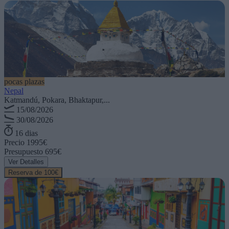
pocas plazas
Nepal
Katmandú, Pokara, Bhaktapur,...
15/08/2026
30/08/2026
16 dias
Precio
1995€
Presupuesto
695€
Ver Detalles
Reserva de 100€