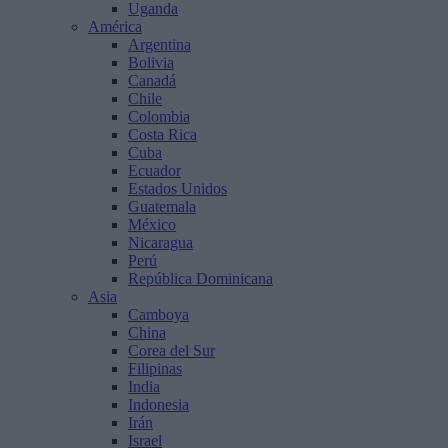
Uganda
América
Argentina
Bolivia
Canadá
Chile
Colombia
Costa Rica
Cuba
Ecuador
Estados Unidos
Guatemala
México
Nicaragua
Perú
República Dominicana
Asia
Camboya
China
Corea del Sur
Filipinas
India
Indonesia
Irán
Israel