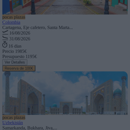
pocas plazas
Colombia
Cartagena, Eje cafetero, Santa Marta...
16/08/2026
31/08/2026
16 dias
Precio
1985€
Presupuesto
1195€
Ver Detalles
Reserva de 100€
pocas plazas
Uzbekistán
Samarkanda, Bukhara, Jiva,...