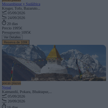
Mozambique y Sudáfrica
Kruger, Tofo, Bazaruto...
05/09/2026
24/09/2026
20 dias
Precio
1995€
Presupuesto
1095€
Ver Detalles
Reserva de 100€
pocas plazas
Nepal
Katmandú, Pokara, Bhaktapur,...
05/09/2026
20/09/2026
16 dias