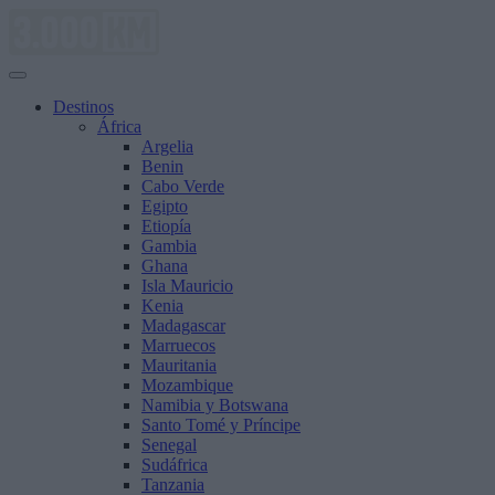
Saltar
al
contenido
Destinos
África
Argelia
Benin
Cabo Verde
Egipto
Etiopía
Gambia
Ghana
Isla Mauricio
Kenia
Madagascar
Marruecos
Mauritania
Mozambique
Namibia y Botswana
Santo Tomé y Príncipe
Senegal
Sudáfrica
Tanzania