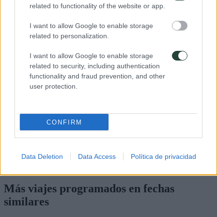
related to functionality of the website or app.
Reserva de 100€
I want to allow Google to enable storage
related to personalization.
I want to allow Google to enable storage
related to security, including authentication
functionality and fraud prevention, and other
pocas plazas
user protection.
Azores
Sete Cidades, Mosteiros, Furnas...
05/09/2026
12/09/2026
CONFIRM
8 dias
Precio
995€
Presupuesto
785€
Data Deletion
Data Access
Política de privacidad
Ver Detalles
Reserva de 100€
Más viajes programados
en fechas
similares