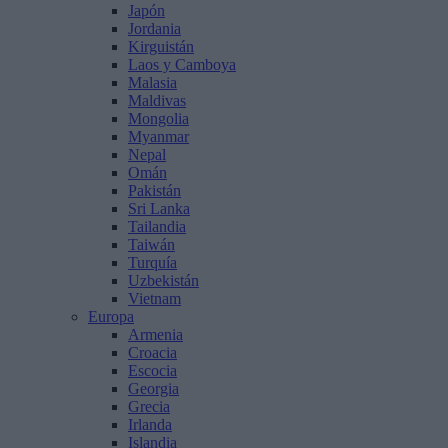
Japón
Jordania
Kirguistán
Laos y Camboya
Malasia
Maldivas
Mongolia
Myanmar
Nepal
Omán
Pakistán
Sri Lanka
Tailandia
Taiwán
Turquía
Uzbekistán
Vietnam
Europa
Armenia
Croacia
Escocia
Georgia
Grecia
Irlanda
Islandia