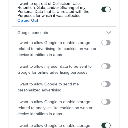
I want to opt-out of Collection, Use,
Retention, Sale, and/or Sharing of my
Personal Data that Is Unrelated with the
Purposes for which it was collected.
Opted Out
Google consents
I want to allow Google to enable storage
related to advertising like cookies on web or
device identifiers in apps.
Viajes programados a
Azores
I want to allow my user data to be sent to
05/09/2026
Google for online advertising purposes.
12/09/2026
8 dias
I want to allow Google to send me
pocas plazas
personalized advertising.
Azores
Sete Cidades, Mosteiros, Furnas...
I want to allow Google to enable storage
Precio
related to analytics like cookies on web or
995€
device identifiers in apps.
Presupuesto
785€
I want to allow Google to enable storage
Ver Detalles