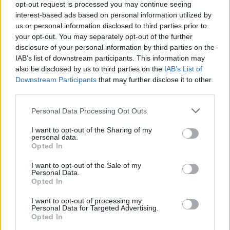
opt-out request is processed you may continue seeing
interest-based ads based on personal information utilized by
¿Qué no
us or personal information disclosed to third parties prior to
incluye?
your opt-out. You may separately opt-out of the further
disclosure of your personal information by third parties on the
Todo lo no especificado en el precio: compras, bebidas alcohólicas,
IAB’s list of downstream participants. This information may
actividades extras (como actividades de buceo, vuelos no
contemplados en el precio o el presupuesto...) Cada viajero es
also be disclosed by us to third parties on the
IAB’s List of
diferente y, por lo tanto, los hábitos de gasto habituales en pedir
Downstream Participants
that may further disclose it to other
bebidas, compras y propinas pueden influenciar en el gasto.
third parties.
Asegúrate de haber leído completamente los detalles de tu viaje para
saber qué está incluido en el precio del viaje y lo que no.
Please note that this website/app uses one or more Google
Personal Data Processing Opt Outs
services and may gather and store information including but
El coordinador
not limited to your visit or usage behaviour. You may click to
I want to opt-out of the Sharing of my
personal data.
En 3000KM viajamos acompañadas/os por nuestras/os
grant or deny consent to Google and its third-party tags to
Opted In
coordinadoras/es, experimentadas/os viajeras/os que nos orientarán,
use your data for below specified purposes in below Google
asesorarán y sobre todo compartirán el viaje contigo. Saben cómo
consent section.
I want to opt-out of the Sale of my
desenvolverse en situaciones inéditas y tratarán de hacerte la vida
Personal Data.
más fácil. Conocerán de antemano la ruta que se pretende hacer
Opted In
aunque las decisiones de dónde dormir, qué comer y cambios en el
camino se tomarán por consenso en el grupo. Son ese hombre o
I want to opt-out of processing my
mujer a quién mirar cuando no sepamos dónde ir, en quién confiar y
Personal Data for Targeted Advertising.
a quién dirigirse cuando sea necesario un claro liderazgo. Podéis
Opted In
saber más sobre el equipo en Coordinación del Viaje.