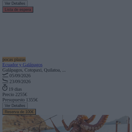
Ver Detalles
Lista de espera
pocas plazas
Ecuador y Galápagos
Galápagos, Cotopaxi, Quilatoa, ...
05/09/2026
23/09/2026
19 dias
Precio
2255€
Presupuesto
1355€
Ver Detalles
Reserva de 100€