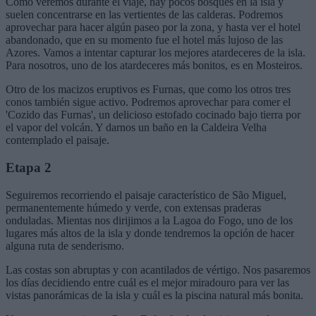
Como veremos durante el viaje, hay pocos bosques en la isla y
suelen concentrarse en las vertientes de las calderas. Podremos
aprovechar para hacer algún paseo por la zona, y hasta ver el hotel
abandonado, que en su momento fue el hotel más lujoso de las
Azores. Vamos a intentar capturar los mejores atardeceres de la isla.
Para nosotros, uno de los atardeceres más bonitos, es en Mosteiros.
Otro de los macizos eruptivos es Furnas, que como los otros tres
conos también sigue activo. Podremos aprovechar para comer el
'Cozido das Furnas', un delicioso estofado cocinado bajo tierra por
el vapor del volcán. Y darnos un baño en la Caldeira Velha
contemplado el paisaje.
Etapa 2
Seguiremos recorriendo el paisaje característico de São Miguel,
permanentemente húmedo y verde, con extensas praderas
onduladas. Mientas nos dirijimos a la Lagoa do Fogo, uno de los
lugares más altos de la isla y donde tendremos la opción de hacer
alguna ruta de senderismo.
Las costas son abruptas y con acantilados de vértigo. Nos pasaremos
los días decidiendo entre cuál es el mejor miradouro para ver las
vistas panorámicas de la isla y cuál es la piscina natural más bonita.