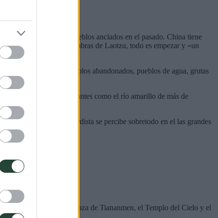
s modernistas pero con pueblos anclados en el pasado. China tiene
e, pero como dicen las palabras de Laotzu, todo es empezar y «un
s coronadas de templos, pueblos abandonados, pueblos de agua, grutas
s lo cruzan ríos impresionantes como el río amarillo de más de
arquitectura más vanguardista se percibe sobretodo en el las grandes
reremos iconos como la plaza de Tiananmen, el Templo del Cielo y el