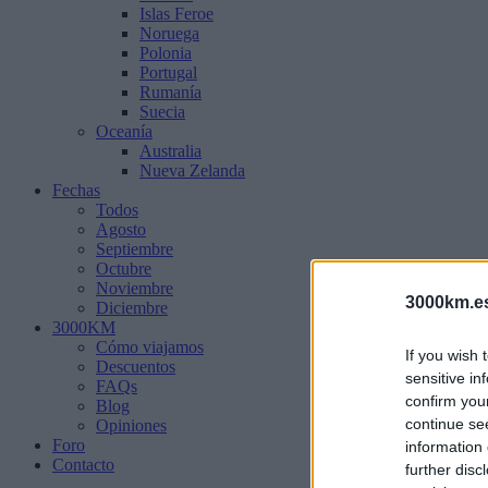
Islas Feroe
Noruega
Polonia
Portugal
Rumanía
Suecia
Oceanía
Australia
Nueva Zelanda
Fechas
Todos
Agosto
Septiembre
Octubre
Noviembre
3000km.e
Diciembre
3000KM
Cómo viajamos
If you wish 
Descuentos
sensitive in
FAQs
confirm you
Blog
continue se
Opiniones
Foro
information 
Contacto
further disc