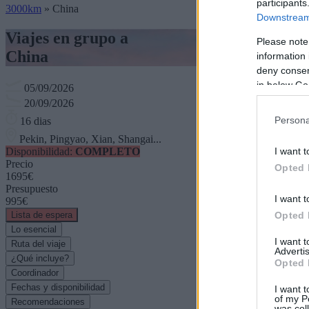
participants
3000km
»
China
Downstream 
Viajes en grupo a
Please note
China
information 
deny consent
in below Go
05/09/2026
20/09/2026
Persona
16 dias
Pekin, Pingyao, Xian, Shangai...
I want t
Disponibilidad:
COMPLETO
Precio
Opted 
1695€
Presupuesto
I want t
995€
Opted 
Lista de espera
Lo esencial
I want 
Ruta del viaje
Advertis
¿Qué incluye?
Opted 
Coordinador
Fechas y disponibilidad
I want t
of my P
Recomendaciones
was col