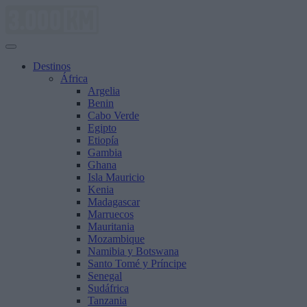
Saltar
al
contenido
Destinos
África
Argelia
Benin
Cabo Verde
Egipto
Etiopía
Gambia
Ghana
Isla Mauricio
Kenia
Madagascar
Marruecos
Mauritania
Mozambique
Namibia y Botswana
Santo Tomé y Príncipe
Senegal
Sudáfrica
Tanzania