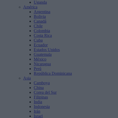
Uganda
América
Argentina
Bolivia
Canadá
Chile
Colombia
Costa Rica
Cuba
Ecuador
Estados Unidos
Guatemala
México
Nicaragua
Perú
República Dominicana
Asia
Camboya
China
Corea del Sur
Filipinas
India
Indonesia
Irán
Israel