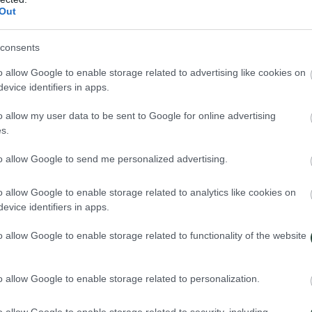
Out
consents
s: antiguo pero moderno, familiar pero irreconocible, lleno de ciudade
lliciosas? ¿Diversidad gastronómica? China no se acaba en un sólo viaj
o allow Google to enable storage related to advertising like cookies on
evice identifiers in apps.
ndo se quedarán maravillados en los restos de la Gran Muralla, montaña
otras atracciones de visita obligada para captar la esencia de este país.
o allow my user data to be sent to Google for online advertising
s.
 el cuarto país más grande del mundo y tiene 18 zonas climáticas, ademá
olinas brumosas en el sudoeste,… que caracterizan los paisajes chinos.
to allow Google to send me personalized advertising.
proyectos arquitectónicos innovadores, vidrio ahumado y aluminio,… La 
 Olímpica de Beijing.
o allow Google to enable storage related to analytics like cookies on
evice identifiers in apps.
 tan fascinante.
o allow Google to enable storage related to functionality of the website
o allow Google to enable storage related to personalization.
aptar su verdadero espíritu. Descubriremos la Ciudad Prohibida y recor
itectura innovadora del Estadio Olímpico (Nido de Pájaro).
o allow Google to enable storage related to security, including