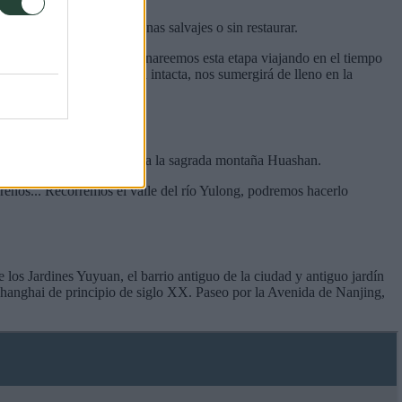
s más turísticos hasta zonas salvajes o sin restaurar.
 talladas en la roca. Terminareemos esta etapa viajando en el tiempo
sguardados por su muralla intacta, nos sumergirá de lleno en la
ta. Nos acercaremos también a la sagrada montaña Huashan.
ereños... Recorremos el valle del río Yulong, podremos hacerlo
 los Jardines Yuyuan, el barrio antiguo de la ciudad y antiguo jardín
Shanghai de principio de siglo XX. Paseo por la Avenida de Nanjing,