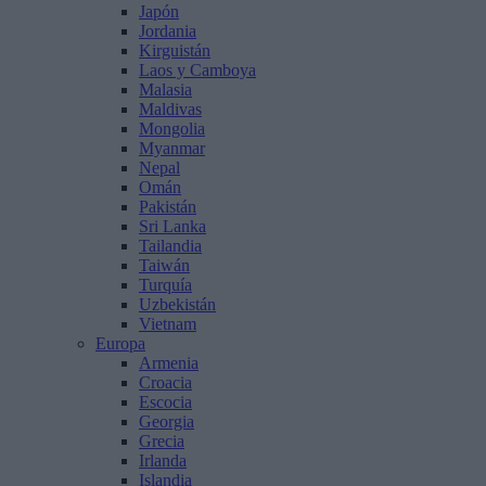
Japón
Jordania
Kirguistán
Laos y Camboya
Malasia
Maldivas
Mongolia
Myanmar
Nepal
Omán
Pakistán
Sri Lanka
Tailandia
Taiwán
Turquía
Uzbekistán
Vietnam
Europa
Armenia
Croacia
Escocia
Georgia
Grecia
Irlanda
Islandia