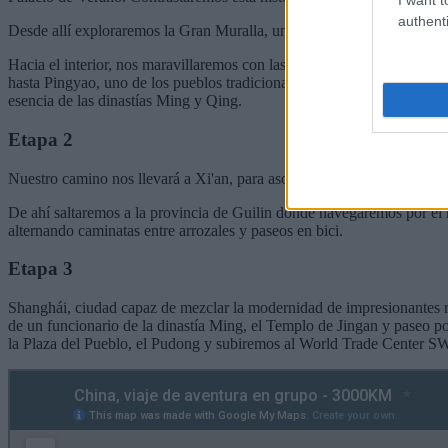
authenti
Desde allí exploraremos la Gran Muralla, una proeza de la ingeniería de
Hacia el interior, nos maravillaremos con las cuevas de Datong (Gruta
hasta Pingyao, uno de los pueblos tradicionales mejor conservados de C
esencia de las dinastías Ming y Qing.
Etapa 2
Nuestro camino nos llevará a Xi'an, para asombrarnos tanto con el ce
De ahí saltaremos a la provincia de Guilin donde navegaremos por el r
alternando caminatas entre arrozales y paseos en bici.
Etapa 3
Shanghái, ciudad capaz de mezclar la modernidad de impresionantes rasc
de un funcionario de la dinastía Ming, el Templo de Jingan y paseo p
la Plaza del Pueblo, el Pudong y subiremos al World Trade Center SW