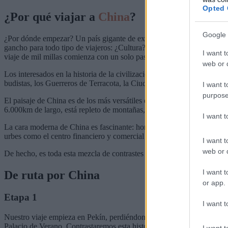
Opted 
¿Por qué viajar a
China
?
Google 
¿Por dónde empezar? Un país gigante de extremos en todos los sentido
gancho para todo tipo de viajeros: ¿Cultura? ¿Paisajes? ¿Ciudades bu
I want t
viaje de mil millas comienza con un solo paso».
web or d
Los interesados en la historia de la civilización más antigua del mu
budistas, los Guerreros de Terracota, la Ciudad Prohibida de Beijing, y 
I want t
purpose
El paisaje de China es de los más versátiles e impresionantes pues es
6.000km de largo, está repleto de montañas, campos de arroz verde, c
I want 
La cara moderna de China es fascinante: horizontes llenos de grúas, 
urbes como el centro financiero y comercial de Shanghai y en la villa
I want t
web or d
De hecho, es toda esta mezcla de contrastes lo que hace que China sea
I want t
De ruta por China
or app.
Etapa 1
I want t
Nuestro viaje empieza en Pekín, perdiéndonos por sus hutongs para c
Palacio de Verano. Contrastaremos esta historia milenaria con la arqu
I want t