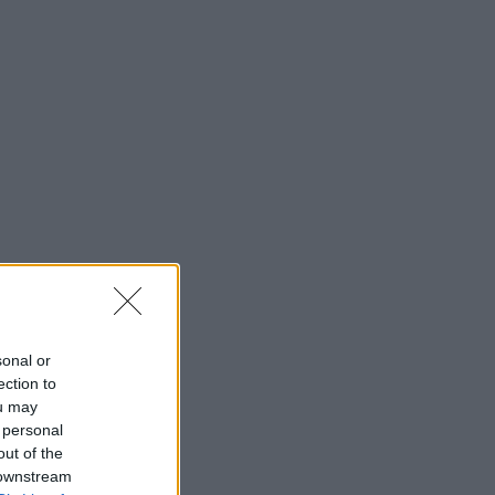
sonal or
ection to
ou may
 personal
out of the
 downstream