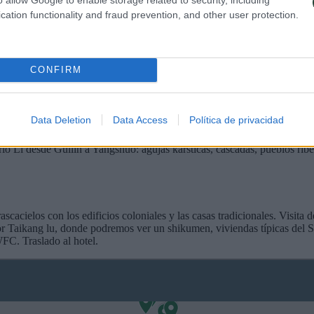
cation functionality and fraud prevention, and other user protection.
 casi 9.000 kilómetros que ofrece tramos para todos los gustos: desde lo
s de Yungang), un sobrecogedor santuario budista con miles de estatuas
hina. Pasear por sus callejuelas empedradas, entre farolillos rojos y re
CONFIRM
Data Deletion
Data Access
Política de privacidad
ntro histórico de esta antigua capital como con el Ejército de Terraco
ío Li desde Guilin a Yangshuo: agujas kársticas, cascadas, pueblos rib
acielos con los edificios coloniales y las casas tradicionales. Visita de
or Taikang lu, donde podremos ver un shikumen, viviendas típicas del 
FC. Traslado al hotel.