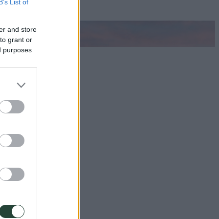
B’s List of
er and store
to grant or
ed purposes