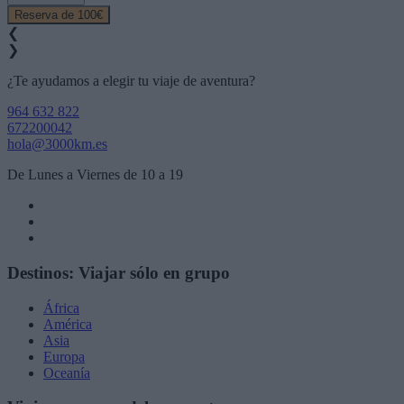
Reserva de 100€
❮
❯
¿Te ayudamos a elegir tu viaje de aventura?
964 632 822
672200042
hola@3000km.es
De Lunes a Viernes de 10 a 19
Destinos: Viajar sólo en grupo
África
América
Asia
Europa
Oceanía