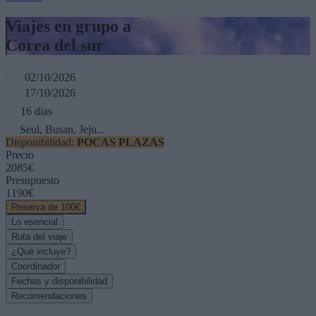
Viajes en grupo a
Corea del sur
02/10/2026
17/10/2026
16 dias
Seul, Busan, Jeju...
Disponibilidad:
POCAS PLAZAS
Precio
2085€
Presupuesto
1190€
Reserva de 100€
Lo esencial
Ruta del viaje
¿Qué incluye?
Coordinador
Fechas y disponibilidad
Recomendaciones