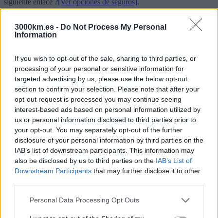
siguiente enlace ?
[Ver opciones de seguros]
.
La asistencia durante todo el viaje.
3000km.es -
Do Not Process My Personal
Information
If you wish to opt-out of the sale, sharing to third parties, or
processing of your personal or sensitive information for
¿Qué incluye el
presupuesto?
targeted advertising by us, please use the below opt-out
section to confirm your selection. Please note that after your
Es la cantidad estimada de dinero que necesitarás durante el viaje
opt-out request is processed you may continue seeing
para cubrir alojamiento, comidas, actividades y entradas a los
interest-based ads based on personal information utilized by
lugares detallados en la ruta y todos los transportes no incluidos en
us or personal information disclosed to third parties prior to
el precio. El alojamiento previsto acostumbra a ser en habitaciones
compartidas. La comida prevista acostumbra a ser de cantidad y
your opt-out. You may separately opt-out of the further
calidad correcta. Es la cantidad media que se han gastado otros
disclosure of your personal information by third parties on the
grupos haciendo la misma ruta.
IAB’s list of downstream participants. This information may
also be disclosed by us to third parties on the
IAB’s List of
Downstream Participants
that may further disclose it to other
third parties.
Please note that this website/app uses one or more Google
Personal Data Processing Opt Outs
services and may gather and store information including but
¿Qué no