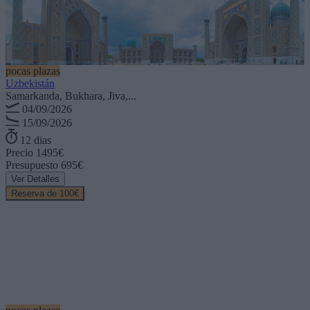
pocas plazas
Uzbekistán
Samarkanda, Bukhara, Jiva,...
04/09/2026
15/09/2026
12 dias
Precio
1495€
Presupuesto
695€
Ver Detalles
Reserva de 100€