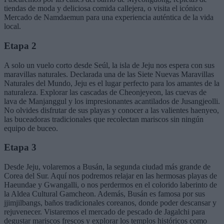
tiendas de moda y deliciosa comida callejera, o visita el icónico
Mercado de Namdaemun para una experiencia auténtica de la vida
local.
Etapa 2
A solo un vuelo corto desde Seúl, la isla de Jeju nos espera con sus
maravillas naturales. Declarada una de las Siete Nuevas Maravillas
Naturales del Mundo, Jeju es el lugar perfecto para los amantes de la
naturaleza. Explorar las cascadas de Cheonjeyeon, las cuevas de
lava de Manjanggul y los impresionantes acantilados de Jusangjeolli.
No olvides disfrutar de sus playas y conocer a las valientes haenyeo,
las buceadoras tradicionales que recolectan mariscos sin ningún
equipo de buceo.
Etapa 3
Desde Jeju, volaremos a Busán, la segunda ciudad más grande de
Corea del Sur. Aquí nos podremos relajar en las hermosas playas de
Haeundae y Gwangalli, o nos perdermos en el colorido laberinto de
la Aldea Cultural Gamcheon. Además, Busán es famosa por sus
jjimjilbangs, baños tradicionales coreanos, donde poder descansar y
rejuvenecer. Vistaremos el mercado de pescado de Jagalchi para
degustar mariscos frescos y explorar los templos históricos como