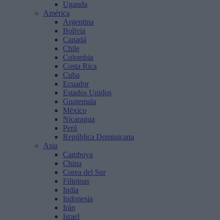
Uganda
América
Argentina
Bolivia
Canadá
Chile
Colombia
Costa Rica
Cuba
Ecuador
Estados Unidos
Guatemala
México
Nicaragua
Perú
República Dominicana
Asia
Camboya
China
Corea del Sur
Filipinas
India
Indonesia
Irán
Israel