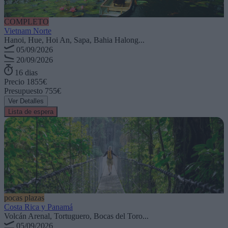
COMPLETO
Vietnam Norte
Hanoi, Hue, Hoi An, Sapa, Bahia Halong...
05/09/2026
20/09/2026
16 dias
Precio
1855€
Presupuesto
755€
Ver Detalles
Lista de espera
pocas plazas
Costa Rica y Panamá
Volcán Arenal, Tortuguero, Bocas del Toro...
05/09/2026