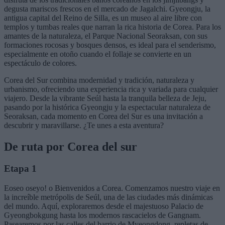
degusta mariscos frescos en el mercado de Jagalchi. Gyeongju, la
antigua capital del Reino de Silla, es un museo al aire libre con
templos y tumbas reales que narran la rica historia de Corea. Para los
amantes de la naturaleza, el Parque Nacional Seoraksan, con sus
formaciones rocosas y bosques densos, es ideal para el senderismo,
especialmente en otoño cuando el follaje se convierte en un
espectáculo de colores.
Corea del Sur combina modernidad y tradición, naturaleza y
urbanismo, ofreciendo una experiencia rica y variada para cualquier
viajero. Desde la vibrante Seúl hasta la tranquila belleza de Jeju,
pasando por la histórica Gyeongju y la espectacular naturaleza de
Seoraksan, cada momento en Corea del Sur es una invitación a
descubrir y maravillarse. ¿Te unes a esta aventura?
De ruta por Corea del sur
Etapa 1
Eoseo oseyo! o Bienvenidos a Corea. Comenzamos nuestro viaje en
la increíble metrópolis de Seúl, una de las ciudades más dinámicas
del mundo. Aquí, exploraremos desde el majestuoso Palacio de
Gyeongbokgung hasta los modernos rascacielos de Gangnam.
Pasearemos por las calles del barrio de Myeongdong, repletas de