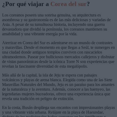
¿Por qué viajar a
Corea del sur
?
Los coreanos poseen una sonrisa genuina, su arquitectura es
asombrosa y su gastronomía es de las más deliciosas y variadas de
Asia. A pesar de su tumultuosa historia, incluyendo una guerra
devastadora que dividió la península, los coreanos mantienen su
amabilidad y una vibrante energía por la vida.
Aterrizar en Corea del Sur es adentrarse en un mundo de contrastes
y maravillas. Desde el momento en que llegas a Seúl, te sumerges en
una ciudad donde antiguos templos conviven con rascacielos
ultramodernos. Pasear por bulliciosos mercados callejeros y disfrutar
de vistas panorámicas desde la icónica Torre N son experiencias que
revelan la fascinante diversidad de esta megalópolis.
Más allá de la capital, la isla de Jeju te espera con paisajes
volcánicos y playas de arena blanca. Elegida como una de las Siete
Maravillas Naturales del Mundo, Jeju es un paraíso para los amantes
de la naturaleza y la aventura. Además, conocer a las haenyeo, las
legendarias mujeres buceadoras, ofrece una experiencia única que
revela una tradición en peligro de extinción.
En la costa, Busán despliega sus encantos con impresionantes playas
y una vibrante vida urbana. Relájate en la playa de Haeundae,
disfruta de los tradicionales baños coreanos en los jimjilbangs y