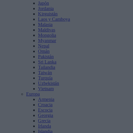
Japón
Jordania
Kirguistán
Laos y Camboya
Malasia
Maldivas
Mongolia
Myanmar
Nepal
Omán
Pakistán
Sri Lanka
Tailandia
Taiwán
Turquía
Uzbekistán
Vietnam
Europa
Armenia
Croacia
Escocia
Georgia
Grecia
Irlanda
Islandia