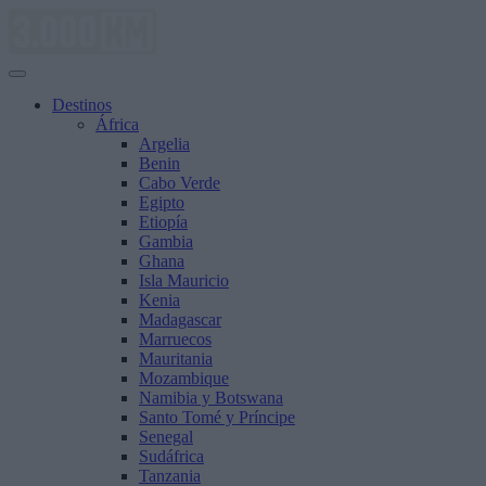
Saltar
al
contenido
Destinos
África
Argelia
Benin
Cabo Verde
Egipto
Etiopía
Gambia
Ghana
Isla Mauricio
Kenia
Madagascar
Marruecos
Mauritania
Mozambique
Namibia y Botswana
Santo Tomé y Príncipe
Senegal
Sudáfrica
Tanzania