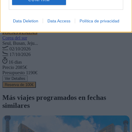
Data Deletion
Data Access
Política de privacidad
POCAS PLAZAS
Corea del sur
Seul, Busan, Jeju...
02/10/2026
17/10/2026
16 dias
Precio
2085€
Presupuesto
1190€
Ver Detalles
Reserva de 100€
Más viajes programados
en fechas
similares