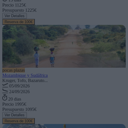
Precio
1125€
Presupuesto
1225€
Ver Detalles
Reserva de 100€
pocas plazas
Mozambique y Sudáfrica
Kruger, Tofo, Bazaruto...
05/09/2026
24/09/2026
20 dias
Precio
1995€
Presupuesto
1095€
Ver Detalles
Reserva de 100€