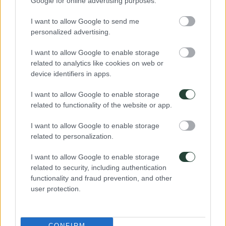
Google for online advertising purposes.
I want to allow Google to send me
personalized advertising.
I want to allow Google to enable storage
related to analytics like cookies on web or
Viajes programados a
Corea del sur
device identifiers in apps.
02/10/2026
I want to allow Google to enable storage
related to functionality of the website or app.
17/10/2026
16 dias
I want to allow Google to enable storage
POCAS PLAZAS
related to personalization.
Corea del sur
Seul, Busan, Jeju...
I want to allow Google to enable storage
Precio
related to security, including authentication
2085€
Presupuesto
functionality and fraud prevention, and other
1190€
user protection.
Ver Detalles
Reserva de 100€
CONFIRM