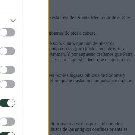
, la palabra que mejor define esta joya de Oriente Medio donde el 65%
talones cortos y mujeres cubiertas de pies a cabeza.
ecto para viajar en grupo o solo. Claro, que uno de nuestros
juega en Jordania. Y siguiendo con los (pre) juicios: nosotros, tan
 locales en pleno centro de Amman. Y por supuesto creí­amos que Petra
e los rincones del mundo a visitar si queráis decir que os gustan los
 el Valle del Aravá, fantasear por los lugares bi­blicos de Sodoma y
cestrales cañones de Wadi Rum que te trasladan a un paisaje marciano
iguas Decápolis del Imperio romano descritas por el historiador
 hacia el norte del país en busca de los antiguos confines orientales