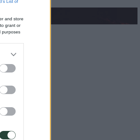
B’s List of
er and store
to grant or
ed purposes