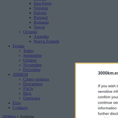
Islas Feroe
Noruega
Polonia
Portugal
Rumanía
Suecia
Oceanía
Australia
Nueva Zelanda
Fechas
Todos
Septiembre
Octubre
Noviembre
Diciembre
3000km.e
3000KM
Cómo viajamos
Descuentos
If you wish 
FAQs
sensitive in
Blog
confirm you
Opiniones
continue se
Foro
Contacto
information 
further disc
3000km
»
Jordania