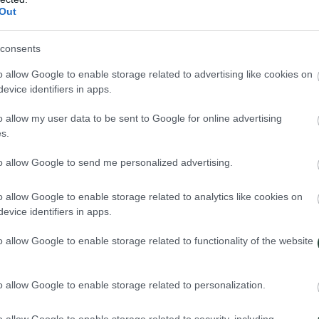
Out
re) juicios con los países de mayoría musulmana. Tolerancia es, quizás
consents
danos, sudaneses, etíopes… y todo aquél que necesite un refugio.
o allow Google to enable storage related to advertising like cookies on
l que posible ver paseando en un mismo centro comercial a chicas en pan
evice identifiers in apps.
so
reino Hachemita
mantiene una paz y una calma dignas de elogio perf
es del hotel son policía secreta? Con la seguridad (y el turismo) no se 
o allow my user data to be sent to Google for online advertising
ue entramos en Hashem, uno de los restaurantes favoritos de turistas y
s.
nos cuando os decimos que la capital del antiguo reino nabateo es uno d
to allow Google to send me personalized advertising.
 del planeta
en el Mar Muerto
, quedarse boquiabierto al descender por
rse en busca de milenarios corales en el Mar Rojo o perderse en los an
o allow Google to enable storage related to analytics like cookies on
evice identifiers in apps.
o allow Google to enable storage related to functionality of the website
o allow Google to enable storage related to personalization.
o la capital del Reino Hachemita de Jordania, Amman y una de las ant
llejuelas, sus colores, mercaderes, aromas y templos. De ahí­ marcharemos
o allow Google to enable storage related to security, including