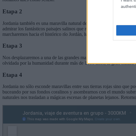
authenti
Etapa 2
Jordania también es una maravilla natural de recovecos infinitos. As
admirar los fantásticos paisajes salinos que rodeaban las bí­blicas So
marcharemos hacia el histórico rí­o Jordán, lugar del bautismo de Jesu
Etapa 3
Nos desplazaremos a una de las grandes maravillas del mundo: Petra, s
olvidada por la humanidad durante más de 1000 años, la gran ciudad de 
Etapa 4
Jordania no sólo esconde maravillas entre sus tierras rojas sino que
buceando por sus fondos coralinos y asombrarnos con el mundo submar
naturales nos trasladan a mágicas escenas de planetas lejanos. Reto