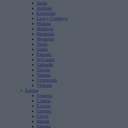
Japón
Jordania
Kirguistán
Laos y Camboya
Malasia
Maldivas
Mongolia
Myanmar
Nepal
Omán
Pakistán
Sri Lanka
Tailandia
Taiwán
Turquía
Uzbekistán
Vietnam
Europa
Armenia
Croacia
Escocia
Georgia
Grecia
Irlanda
Islandia