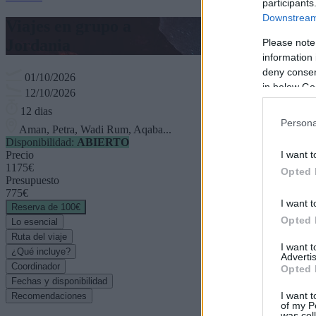
participants
Downstream 
Viajes en grupo a
Jordania
Please note
information 
deny consent
01/10/2026
in below Go
12/10/2026
12 dias
Persona
Aman, Petra, Wadi Rum, Aqaba...
Disponibilidad:
ABIERTO
I want t
Precio
1175€
Opted 
Presupuesto
775€
I want t
Reserva de 100€
Opted 
Lo esencial
Ruta del viaje
I want 
¿Qué incluye?
Advertis
Coordinador
Opted 
Fechas y disponibilidad
I want t
Recomendaciones
of my P
was col