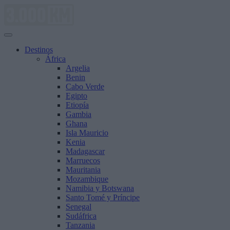
Saltar
al
contenido
Destinos
África
Argelia
Benin
Cabo Verde
Egipto
Etiopía
Gambia
Ghana
Isla Mauricio
Kenia
Madagascar
Marruecos
Mauritania
Mozambique
Namibia y Botswana
Santo Tomé y Príncipe
Senegal
Sudáfrica
Tanzania