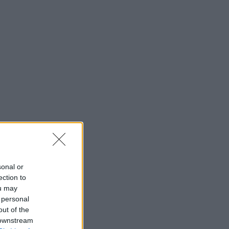
sonal or
ection to
ou may
 personal
out of the
 downstream