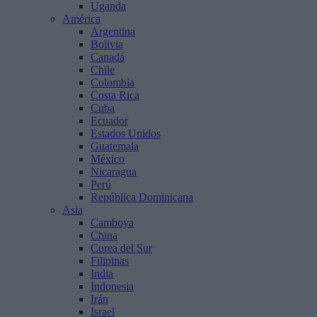
Uganda
América
Argentina
Bolivia
Canadá
Chile
Colombia
Costa Rica
Cuba
Ecuador
Estados Unidos
Guatemala
México
Nicaragua
Perú
República Dominicana
Asia
Camboya
China
Corea del Sur
Filipinas
India
Indonesia
Irán
Israel