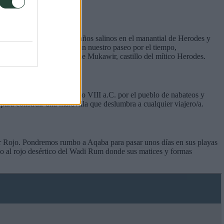
de podremos darnos unos baños salinos en el manantial de Herodes y
s conocidas de la Biblia. En nuestro paseo por el tiempo,
es de morir, y las ruinas de Mukawir, castillo del mí­tico Herodes.
aderos. Fundada en el siglo VIII a.C. por el pueblo de nabateos y
 para construir una maravilla que deslumbra a cualquier viajero/a.
Mar Rojo. Pondremos rumbo a Aqaba para pasar unos dí­as en sus playas
o al rojo desértico del Wadi Rum donde sus matices y formas