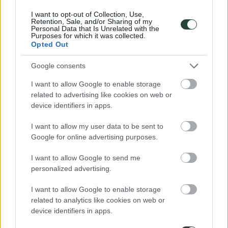
mujer a quién mirar cuando no sepamos dónde ir, en quién confiar y
a quién dirigirse cuando sea necesario un claro liderazgo. Podéis
I want to opt-out of Collection, Use,
saber más sobre el equipo en Coordinación del Viaje.
Retention, Sale, and/or Sharing of my
Personal Data that Is Unrelated with the
Purposes for which it was collected.
Opted Out
Google consents
I want to allow Google to enable storage
related to advertising like cookies on web or
device identifiers in apps.
I want to allow my user data to be sent to
Viajes programados a
Kenia y Tanzania
Google for online advertising purposes.
Más viajes programados
en fechas
I want to allow Google to send me
similares
personalized advertising.
I want to allow Google to enable storage
related to analytics like cookies on web or
device identifiers in apps.