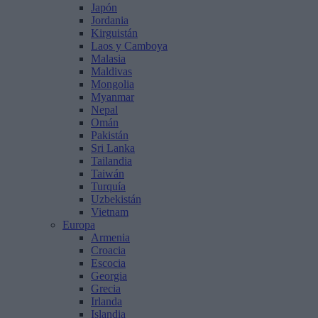
Japón
Jordania
Kirguistán
Laos y Camboya
Malasia
Maldivas
Mongolia
Myanmar
Nepal
Omán
Pakistán
Sri Lanka
Tailandia
Taiwán
Turquía
Uzbekistán
Vietnam
Europa
Armenia
Croacia
Escocia
Georgia
Grecia
Irlanda
Islandia