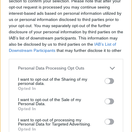
section to confirm your selection. Please note that after your
opt-out request is processed you may continue seeing
interest-based ads based on personal information utilized by
us or personal information disclosed to third parties prior to
your opt-out. You may separately opt-out of the further
¿Qué no
disclosure of your personal information by third parties on the
incluye?
IAB’s list of downstream participants. This information may
also be disclosed by us to third parties on the
IAB’s List of
Todo lo no especificado en el precio: compras, bebidas alcohólicas,
actividades extras (como globo aerostático, actividades de buceo,
Downstream Participants
that may further disclose it to other
vuelos no contemplados en el precio o el presupuesto...) Cada
third parties.
viajero es diferente y, por lo tanto, los hábitos de gasto habituales en
pedir bebidas, compras y propinas pueden influenciar en el gasto.
Please note that this website/app uses one or more Google
Personal Data Processing Opt Outs
Asegúrate de haber leído completamente los detalles de tu viaje para
services and may gather and store information including but
saber qué está incluido en el precio del viaje y lo que no.
not limited to your visit or usage behaviour. You may click to
I want to opt-out of the Sharing of my
personal data.
grant or deny consent to Google and its third-party tags to
El coordinador
Opted In
use your data for below specified purposes in below Google
En 3000KM viajamos acompañadas/os por nuestras/os
consent section.
I want to opt-out of the Sale of my
coordinadoras/es, experimentadas/os viajeras/os que nos orientarán,
Personal Data.
asesorarán y sobre todo compartirán el viaje contigo. Saben cómo
Opted In
desenvolverse en situaciones inéditas y tratarán de hacerte la vida
más fácil. Conocerán de antemano la ruta que se pretende hacer
I want to opt-out of processing my
aunque las decisiones de dónde dormir, qué comer y cambios en el
Personal Data for Targeted Advertising.
camino se tomarán por consenso en el grupo. Son ese hombre o
Opted In