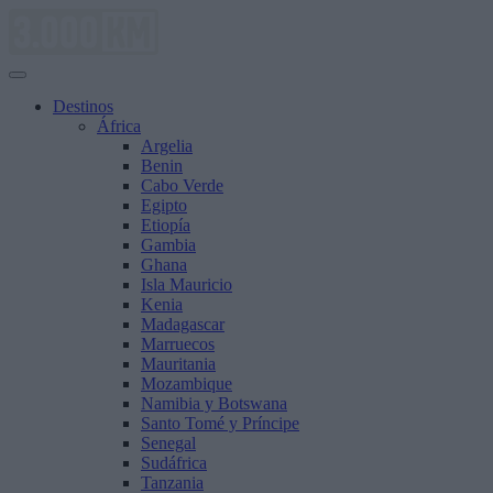
Saltar
al
contenido
Destinos
África
Argelia
Benin
Cabo Verde
Egipto
Etiopía
Gambia
Ghana
Isla Mauricio
Kenia
Madagascar
Marruecos
Mauritania
Mozambique
Namibia y Botswana
Santo Tomé y Príncipe
Senegal
Sudáfrica
Tanzania