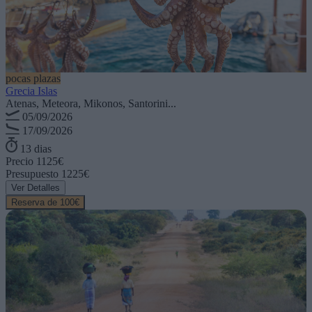
pocas plazas
Grecia Islas
Atenas, Meteora, Mikonos, Santorini...
05/09/2026
17/09/2026
13 dias
Precio
1125€
Presupuesto
1225€
Ver Detalles
Reserva de 100€