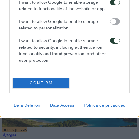
I want to allow Google to enable storage
related to functionality of the website or app.
I want to allow Google to enable storage
pocas plazas
Uzbekistán
related to personalization.
Samarkanda, Bukhara, Jiva,...
04/09/2026
I want to allow Google to enable storage
15/09/2026
related to security, including authentication
12 dias
functionality and fraud prevention, and other
Precio
1495€
user protection.
Presupuesto
695€
Ver Detalles
Reserva de 100€
CONFIRM
Data Deletion
Data Access
Política de privacidad
pocas plazas
Azores