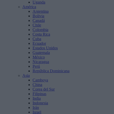
Uganda
América
Argentina
Bolivia
Canadá
Chile
Colombia
Costa Rica
Cuba
Ecuador
Estados Unidos
Guatemala
México
Nicaragua
Perú
República Dominicana
Asia
Camboya
China
Corea del Sur
Filipinas
India
Indonesia
Irán
Israel