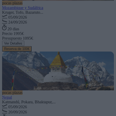
pocas plazas
Mozambique y Sudáfrica
Kruger, Tofo, Bazaruto...
05/09/2026
24/09/2026
20 dias
Precio
1995€
Presupuesto
1095€
Ver Detalles
Reserva de 100€
pocas plazas
Nepal
Katmandú, Pokara, Bhaktapur,...
05/09/2026
20/09/2026