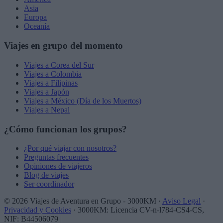
Asia
Europa
Oceanía
Viajes en grupo del momento
Viajes a Corea del Sur
Viajes a Colombia
Viajes a Filipinas
Viajes a Japón
Viajes a México (Día de los Muertos)
Viajes a Nepal
¿Cómo funcionan los grupos?
¿Por qué viajar con nosotros?
Preguntas frecuentes
Opiniones de viajeros
Blog de viajes
Ser coordinador
© 2026 Viajes de Aventura en Grupo - 3000KM ·
Aviso Legal
·
Privacidad y Cookies
· 3000KM: Licencia CV-n-l784-CS4-CS,
NIF: B44506079
|