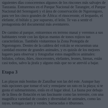
siguientes días conoceremos algunos de los rincones más salvajes de
Tanzania. Entraremos en el Parque Nacional de Tarangire, el Parque
Nacional del Serengueti y el área de conservación de Ngorongoro,
para ver los cinco grandes de África: el rinoceronte, el leopardo, el
elefante, el búfalo y, por supuesto, el león. Te vas a sentir el
protagonista del documental más aventurero.
De camino al parque, entraremos en terreno masai y veremos a sus
habitantes vestir con las típicas mantas de tonos rojizos tan
características. También visitaremos la Zona Protegida de
Ngorongoro. Dentro de la caldera del volcán se encuentran una
cantidad enorme de grandes animales, y es quizás de los mejores
lugares para observar y fotografiar estos magníficos animales:
búfalos, cebras, ñúes, rinocerontes, elefantes, leones, hienas, están
casi todos, salvo la jirafa y alguno más que no se atrevió a bajar.
Etapa 3
Las playas más bonitas de Zanzíbar son las del este. Aunque hay
más opciones que tomar el sol y remojarse un rato en la playa; si te
gusta el submarinismo, estás en el lugar ideal. La fauna por debajo
de la línea de flotación es tan fascinante como las terrestre, con una
magnífica variedad de corales y diversidad de animales, como las
rayas, tortugas carey y verdes, barracudas o tiburones.