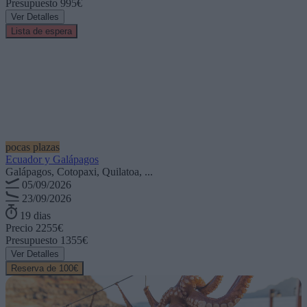
Presupuesto
995€
Ver Detalles
Lista de espera
pocas plazas
Ecuador y Galápagos
Galápagos, Cotopaxi, Quilatoa, ...
05/09/2026
23/09/2026
19 dias
Precio
2255€
Presupuesto
1355€
Ver Detalles
Reserva de 100€