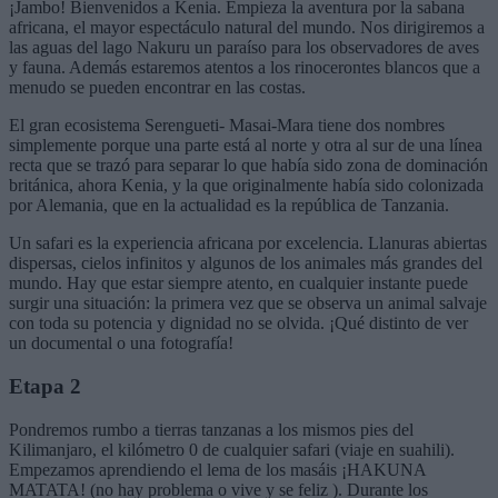
¡Jambo! Bienvenidos a Kenia. Empieza la aventura por la sabana
africana, el mayor espectáculo natural del mundo. Nos dirigiremos a
las aguas del lago Nakuru un paraíso para los observadores de aves
y fauna. Además estaremos atentos a los rinocerontes blancos que a
menudo se pueden encontrar en las costas.
El gran ecosistema Serengueti- Masai-Mara tiene dos nombres
simplemente porque una parte está al norte y otra al sur de una línea
recta que se trazó para separar lo que había sido zona de dominación
británica, ahora Kenia, y la que originalmente había sido colonizada
por Alemania, que en la actualidad es la república de Tanzania.
Un safari es la experiencia africana por excelencia. Llanuras abiertas
dispersas, cielos infinitos y algunos de los animales más grandes del
mundo. Hay que estar siempre atento, en cualquier instante puede
surgir una situación: la primera vez que se observa un animal salvaje
con toda su potencia y dignidad no se olvida. ¡Qué distinto de ver
un documental o una fotografía!
Etapa 2
Pondremos rumbo a tierras tanzanas a los mismos pies del
Kilimanjaro, el kilómetro 0 de cualquier safari (viaje en suahili).
Empezamos aprendiendo el lema de los masáis ¡HAKUNA
MATATA! (no hay problema o vive y se feliz ). Durante los