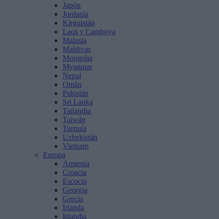
Japón
Jordania
Kirguistán
Laos y Camboya
Malasia
Maldivas
Mongolia
Myanmar
Nepal
Omán
Pakistán
Sri Lanka
Tailandia
Taiwán
Turquía
Uzbekistán
Vietnam
Europa
Armenia
Croacia
Escocia
Georgia
Grecia
Irlanda
Islandia