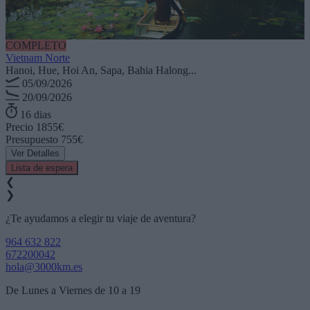
COMPLETO
Vietnam Norte
Hanoi, Hue, Hoi An, Sapa, Bahia Halong...
05/09/2026
20/09/2026
16 dias
Precio
1855€
Presupuesto
755€
Ver Detalles
Lista de espera
❮
❯
¿Te ayudamos a elegir tu viaje de aventura?
964 632 822
672200042
hola@3000km.es
De Lunes a Viernes de 10 a 19