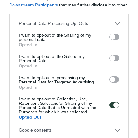
Downstream Participants
that may further disclose it to other
¿Qué incluye el
third parties.
presupuesto?
Please note that this website/app uses one or more Google
Personal Data Processing Opt Outs
Es la cantidad estimada de dinero que necesitarás durante el viaje
services and may gather and store information including but
para cubrir alojamiento, comidas, actividades y entradas a los
not limited to your visit or usage behaviour. You may click to
I want to opt-out of the Sharing of my
lugares detallados en la ruta y todos los transportes no incluidos en
personal data.
grant or deny consent to Google and its third-party tags to
el precio. El alojamiento previsto acostumbra a ser en habitaciones
Opted In
use your data for below specified purposes in below Google
compartidas. La comida prevista acostumbra a ser de cantidad y
consent section.
calidad correcta. Es la cantidad media que se han gastado otros
I want to opt-out of the Sale of my
grupos haciendo la misma ruta.
Personal Data.
Opted In
I want to opt-out of processing my
Personal Data for Targeted Advertising.
Opted In
I want to opt-out of Collection, Use,
¿Qué no
Retention, Sale, and/or Sharing of my
incluye?
Personal Data that Is Unrelated with the
Purposes for which it was collected.
Opted Out
Todo lo no especificado en el precio: compras, bebidas alcohólicas,
actividades extras (vuelos no contemplados en el precio o el
presupuesto...) Cada viajero es diferente y, por lo tanto, los hábitos
Google consents
de gasto habituales en pedir bebidas, compras y propinas pueden