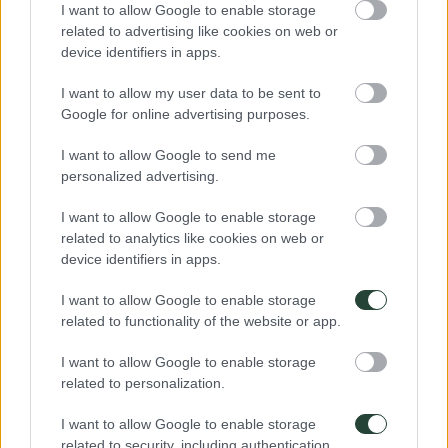
influenciar en el gasto. Asegúrate de haber leído completamente los
I want to allow Google to enable storage
detalles de tu viaje para saber qué está incluido en el precio del viaje
related to advertising like cookies on web or
y lo que no.
device identifiers in apps.
El coordinador
I want to allow my user data to be sent to
En 3000KM viajamos acompañadas/os por nuestras/os
Google for online advertising purposes.
coordinadoras/es, experimentadas/os viajeras/os que nos orientarán,
asesorarán y sobre todo compartirán el viaje contigo. Saben cómo
I want to allow Google to send me
desenvolverse en situaciones inéditas y tratarán de hacerte la vida
personalized advertising.
más fácil. Conocerán de antemano la ruta que se pretende hacer
aunque las decisiones de dónde dormir, qué comer y cambios en el
camino se tomarán por consenso en el grupo. Son ese hombre o
I want to allow Google to enable storage
mujer a quién mirar cuando no sepamos dónde ir, en quién confiar y
related to analytics like cookies on web or
a quién dirigirse cuando sea necesario un claro liderazgo. Podéis
device identifiers in apps.
saber más sobre el equipo en Coordinación del Viaje.
I want to allow Google to enable storage
related to functionality of the website or app.
I want to allow Google to enable storage
related to personalization.
I want to allow Google to enable storage
related to security, including authentication