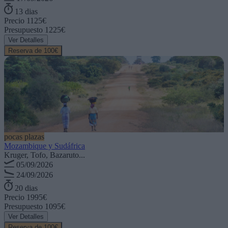
13 dias
Precio
1125€
Presupuesto
1225€
Ver Detalles
Reserva de 100€
pocas plazas
Mozambique y Sudáfrica
Kruger, Tofo, Bazaruto...
05/09/2026
24/09/2026
20 dias
Precio
1995€
Presupuesto
1095€
Ver Detalles
Reserva de 100€