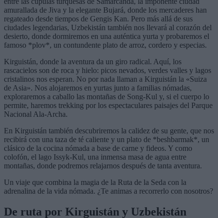
entre las cúpulas turquesas de Samarcanda, la imponente ciudad
amurallada de Jiva y la elegante Bujará, donde los mercaderes han
regateado desde tiempos de Gengis Kan. Pero más allá de sus
ciudades legendarias, Uzbekistán también nos llevará al corazón del
desierto, donde dormiremos en una auténtica yurta y probaremos el
famoso *plov*, un contundente plato de arroz, cordero y especias.
Kirguistán, donde la aventura da un giro radical. Aquí, los
rascacielos son de roca y hielo: picos nevados, verdes valles y lagos
cristalinos nos esperan. No por nada llaman a Kirguistán la «Suiza
de Asia». Nos alojaremos en yurtas junto a familias nómadas,
exploraremos a caballo las montañas de Song-Kul y, si el cuerpo lo
permite, haremos trekking por los espectaculares paisajes del Parque
Nacional Ala-Archa.
En Kirguistán también descubriremos la calidez de su gente, que nos
recibirá con una taza de té caliente y un plato de *beshbarmak*, un
clásico de la cocina nómada a base de carne y fideos. Y como
colofón, el lago Issyk-Kul, una inmensa masa de agua entre
montañas, donde podremos relajarnos después de tanta aventura.
Un viaje que combina la magia de la Ruta de la Seda con la
adrenalina de la vida nómada. ¿Te animas a recorrerlo con nosotros?
De ruta por Kirguistán y Uzbekistán