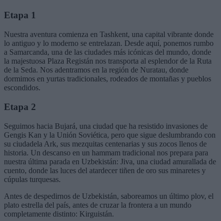
Etapa 1
Nuestra aventura comienza en Tashkent, una capital vibrante donde
lo antiguo y lo moderno se entrelazan. Desde aquí, ponemos rumbo
a Samarcanda, una de las ciudades más icónicas del mundo, donde
la majestuosa Plaza Registán nos transporta al esplendor de la Ruta
de la Seda. Nos adentramos en la región de Nuratau, donde
dormimos en yurtas tradicionales, rodeados de montañas y pueblos
escondidos.
Etapa 2
Seguimos hacia Bujará, una ciudad que ha resistido invasiones de
Gengis Kan y la Unión Soviética, pero que sigue deslumbrando con
su ciudadela Ark, sus mezquitas centenarias y sus zocos llenos de
historia. Un descanso en un hammam tradicional nos prepara para
nuestra última parada en Uzbekistán: Jiva, una ciudad amurallada de
cuento, donde las luces del atardecer tiñen de oro sus minaretes y
cúpulas turquesas.
Antes de despedirnos de Uzbekistán, saboreamos un último plov, el
plato estrella del país, antes de cruzar la frontera a un mundo
completamente distinto: Kirguistán.