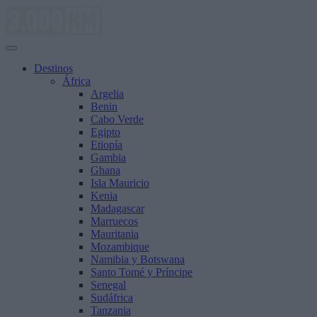
Saltar
al
contenido
Destinos
África
Argelia
Benin
Cabo Verde
Egipto
Etiopía
Gambia
Ghana
Isla Mauricio
Kenia
Madagascar
Marruecos
Mauritania
Mozambique
Namibia y Botswana
Santo Tomé y Príncipe
Senegal
Sudáfrica
Tanzania