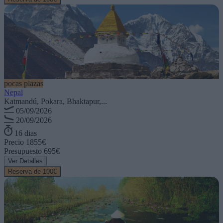
pocas plazas
Nepal
Katmandú, Pokara, Bhaktapur,...
05/09/2026
20/09/2026
16 dias
Precio
1855€
Presupuesto
695€
Ver Detalles
Reserva de 100€