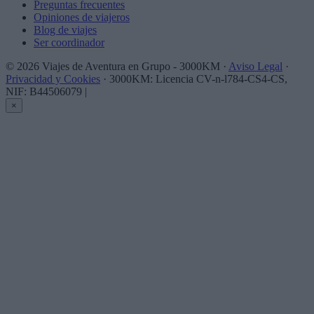
Preguntas frecuentes
Opiniones de viajeros
Blog de viajes
Ser coordinador
© 2026 Viajes de Aventura en Grupo - 3000KM ·
Aviso Legal
·
Privacidad y Cookies
· 3000KM: Licencia CV-n-l784-CS4-CS,
NIF: B44506079
|
×