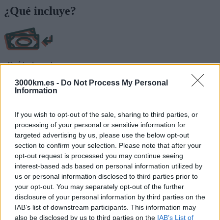
¿Qué incluye?
¿Qué incluye el
precio?
3000km.es -
Do Not Process My Personal
Los vuelos de Madrid a Bishkek y de Tashkent a Madrid, o al revés.
Information
(Si deseas salir desde otro aeropuerto háznoslo saber y en la medida
que sea posible lo tendremos en cuenta).
If you wish to opt-out of the sale, sharing to third parties, or
El vuelo de Bishkek a Tashkent , o al revés.
processing of your personal or sensitive information for
Las tasas de aeropuerto.
La coordinación, el apoyo y acompañamiento del/la coordinador/a
targeted advertising by us, please use the below opt-out
durante toda la ruta. Y la formación del grupo.
section to confirm your selection. Please note that after your
El seguro de viaje ?
[Ver coberturas]
. Puedes optar por un seguro de
opt-out request is processed you may continue seeing
cancelación. Todas las opciones en el siguiente enlace ?
[Ver
interest-based ads based on personal information utilized by
opciones de seguros]
.
us or personal information disclosed to third parties prior to
La asistencia durante todo el viaje.
your opt-out. You may separately opt-out of the further
disclosure of your personal information by third parties on the
IAB’s list of downstream participants. This information may
also be disclosed by us to third parties on the
IAB’s List of