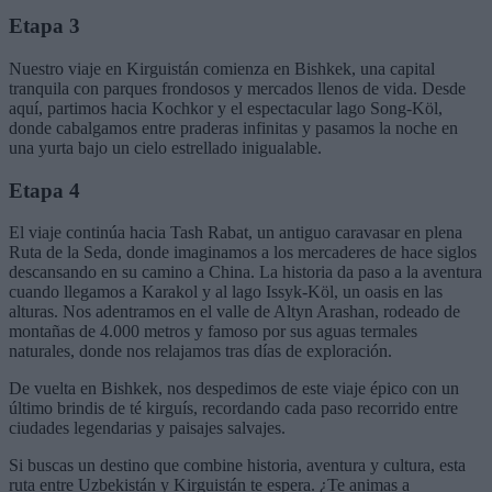
Etapa 3
Nuestro viaje en Kirguistán comienza en Bishkek, una capital
tranquila con parques frondosos y mercados llenos de vida. Desde
aquí, partimos hacia Kochkor y el espectacular lago Song-Köl,
donde cabalgamos entre praderas infinitas y pasamos la noche en
una yurta bajo un cielo estrellado inigualable.
Etapa 4
El viaje continúa hacia Tash Rabat, un antiguo caravasar en plena
Ruta de la Seda, donde imaginamos a los mercaderes de hace siglos
descansando en su camino a China. La historia da paso a la aventura
cuando llegamos a Karakol y al lago Issyk-Köl, un oasis en las
alturas. Nos adentramos en el valle de Altyn Arashan, rodeado de
montañas de 4.000 metros y famoso por sus aguas termales
naturales, donde nos relajamos tras días de exploración.
De vuelta en Bishkek, nos despedimos de este viaje épico con un
último brindis de té kirguís, recordando cada paso recorrido entre
ciudades legendarias y paisajes salvajes.
Si buscas un destino que combine historia, aventura y cultura, esta
ruta entre Uzbekistán y Kirguistán te espera. ¿Te animas a