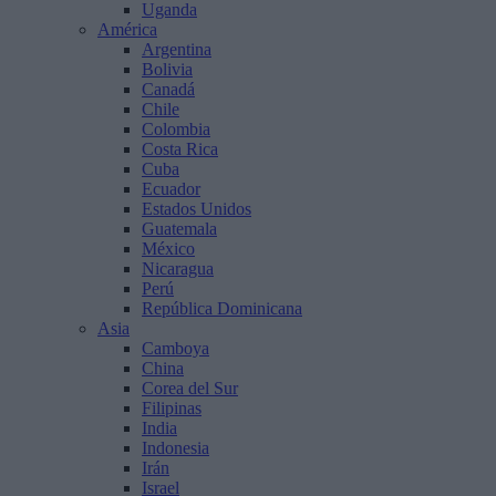
Uganda
América
Argentina
Bolivia
Canadá
Chile
Colombia
Costa Rica
Cuba
Ecuador
Estados Unidos
Guatemala
México
Nicaragua
Perú
República Dominicana
Asia
Camboya
China
Corea del Sur
Filipinas
India
Indonesia
Irán
Israel