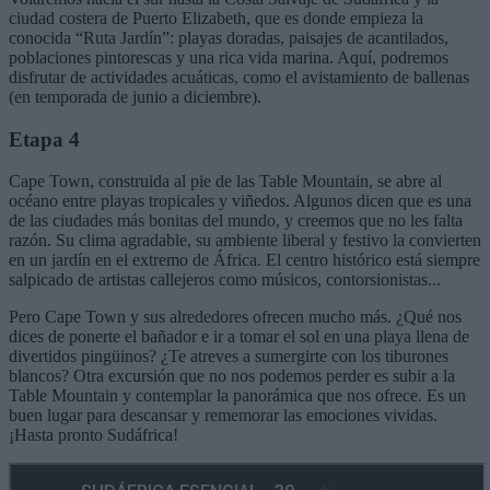
ciudad costera de Puerto Elizabeth, que es donde empieza la
conocida “Ruta Jardín”: playas doradas, paisajes de acantilados,
poblaciones pintorescas y una rica vida marina. Aquí, podremos
disfrutar de actividades acuáticas, como el avistamiento de ballenas
(en temporada de junio a diciembre).
Etapa 4
Cape Town, construida al pie de las Table Mountain, se abre al
océano entre playas tropicales y viñedos. Algunos dicen que es una
de las ciudades más bonitas del mundo, y creemos que no les falta
razón. Su clima agradable, su ambiente liberal y festivo la convierten
en un jardín en el extremo de África. El centro histórico está siempre
salpicado de artistas callejeros como músicos, contorsionistas...
Pero Cape Town y sus alrededores ofrecen mucho más. ¿Qué nos
dices de ponerte el bañador e ir a tomar el sol en una playa llena de
divertidos pingüinos? ¿Te atreves a sumergirte con los tiburones
blancos? Otra excursión que no nos podemos perder es subir a la
Table Mountain y contemplar la panorámica que nos ofrece. Es un
buen lugar para descansar y rememorar las emociones vividas.
¡Hasta pronto Sudáfrica!