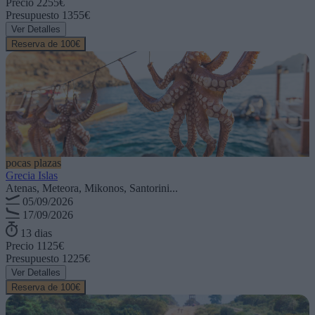
Precio
2255€
Presupuesto
1355€
Ver Detalles
Reserva de 100€
pocas plazas
Grecia Islas
Atenas, Meteora, Mikonos, Santorini...
05/09/2026
17/09/2026
13 dias
Precio
1125€
Presupuesto
1225€
Ver Detalles
Reserva de 100€