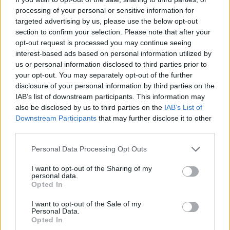
coordinadoras/es, experimentadas/os viajeras/os que nos orientarán,
processing of your personal or sensitive information for
asesorarán y sobre todo compartirán el viaje contigo. Saben cómo
targeted advertising by us, please use the below opt-out
desenvolverse en situaciones inéditas y tratarán de hacerte la vida
section to confirm your selection. Please note that after your
más fácil. Conocerán de antemano la ruta que se pretende hacer
opt-out request is processed you may continue seeing
aunque las decisiones de dónde dormir, qué comer y cambios en el
interest-based ads based on personal information utilized by
camino se tomarán por consenso en el grupo. Son ese hombre o
mujer a quién mirar cuando no sepamos dónde ir, en quién confiar y
us or personal information disclosed to third parties prior to
a quién dirigirse cuando sea necesario un claro liderazgo. Podéis
your opt-out. You may separately opt-out of the further
saber más sobre el equipo en Coordinación del Viaje.
disclosure of your personal information by third parties on the
IAB’s list of downstream participants. This information may
also be disclosed by us to third parties on the
IAB’s List of
Downstream Participants
that may further disclose it to other
third parties.
Please note that this website/app uses one or more Google
Personal Data Processing Opt Outs
services and may gather and store information including but
not limited to your visit or usage behaviour. You may click to
I want to opt-out of the Sharing of my
personal data.
grant or deny consent to Google and its third-party tags to
Opted In
Viajes programados a
Sudafrica Esencia
use your data for below specified purposes in below Google
consent section.
I want to opt-out of the Sale of my
Personal Data.
Más viajes programados
en fechas
Opted In
similares