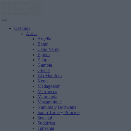
Saltar
al
contenido
Destinos
África
Argelia
Benin
Cabo Verde
Egipto
Etiopía
Gambia
Ghana
Isla Mauricio
Kenia
Madagascar
Marruecos
Mauritania
Mozambique
Namibia y Botswana
Santo Tomé y Príncipe
Senegal
Sudáfrica
Tanzania