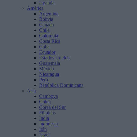
Uganda
América
Argentina
Bolivia
Canadá
Chile
Colombia
Costa Rica
Cuba
Ecuador
Estados Unidos
Guatemala
México
Nicaragua
Perú
República Dominicana
Asia
Camboya
China
Corea del Sur
Filipinas
India
Indonesia
Irán
Israel