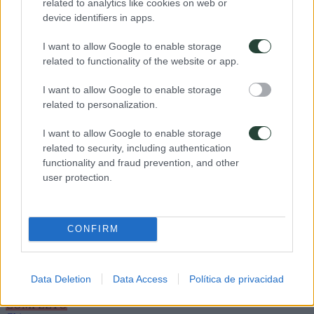
related to analytics like cookies on web or
device identifiers in apps.
I want to allow Google to enable storage
related to functionality of the website or app.
pocas plazas
Azores
Sete Cidades, Mosteiros, Furnas...
I want to allow Google to enable storage
05/09/2026
related to personalization.
12/09/2026
8 dias
I want to allow Google to enable storage
Precio
995€
related to security, including authentication
Presupuesto
785€
functionality and fraud prevention, and other
Ver Detalles
user protection.
Reserva de 100€
CONFIRM
Data Deletion
Data Access
Política de privacidad
COMPLETO