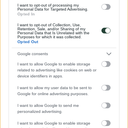
I want to opt-out of processing my
Personal Data for Targeted Advertising.
Opted In
I want to opt-out of Collection, Use,
Retention, Sale, and/or Sharing of my
Personal Data that Is Unrelated with the
Purposes for which it was collected.
Opted Out
Google consents
pocas plazas
Uzbekistán
I want to allow Google to enable storage
Samarkanda, Bukhara, Jiva,...
04/09/2026
related to advertising like cookies on web or
15/09/2026
device identifiers in apps.
12 dias
I want to allow my user data to be sent to
Precio
1495€
Presupuesto
695€
Google for online advertising purposes.
Ver Detalles
Reserva de 100€
I want to allow Google to send me
personalized advertising.
I want to allow Google to enable storage