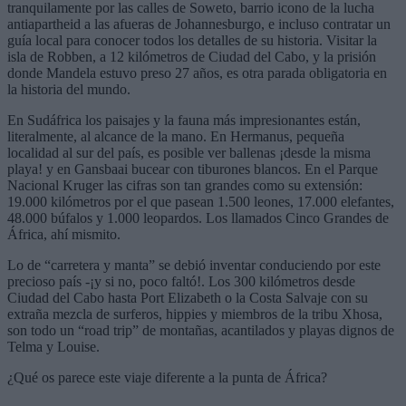
tranquilamente por las calles de Soweto, barrio icono de la lucha
antiapartheid a las afueras de Johannesburgo, e incluso contratar un
guía local para conocer todos los detalles de su historia. Visitar la
isla de Robben, a 12 kilómetros de Ciudad del Cabo, y la prisión
donde Mandela estuvo preso 27 años, es otra parada obligatoria en
la historia del mundo.
En Sudáfrica los paisajes y la fauna más impresionantes están,
literalmente, al alcance de la mano. En Hermanus, pequeña
localidad al sur del país, es posible ver ballenas ¡desde la misma
playa! y en Gansbaai bucear con tiburones blancos. En el Parque
Nacional Kruger las cifras son tan grandes como su extensión:
19.000 kilómetros por el que pasean 1.500 leones, 17.000 elefantes,
48.000 búfalos y 1.000 leopardos. Los llamados Cinco Grandes de
África, ahí mismito.
Lo de “carretera y manta” se debió inventar conduciendo por este
precioso país -¡y si no, poco faltó!. Los 300 kilómetros desde
Ciudad del Cabo hasta Port Elizabeth o la Costa Salvaje con su
extraña mezcla de surferos, hippies y miembros de la tribu Xhosa,
son todo un “road trip” de montañas, acantilados y playas dignos de
Telma y Louise.
¿Qué os parece este viaje diferente a la punta de África?