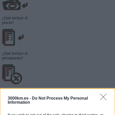
¿Qué incluye el
precio?
¿Qué incluye el
presupuesto?
¿Qué no
incluye?
3000km.es -
Do Not Process My Personal
Information
El coordinador
En 3000KM viajamos acompañadas/os por nuestras/os
If you wish to opt-out of the sale, sharing to third parties, or