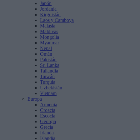
Japón
Jordania
Kirguistán
Laos y Camboya
Malasia
Maldivas
Mongolia
Myanmar
Nepal
Omán
Pakistán
Sri Lanka
Tailandia
Taiwán
Turquía
Uzbekistán
Vietnam
Europa
Armenia
Croacia
Escocia
Georgia
Grecia
Irlanda
Islandia