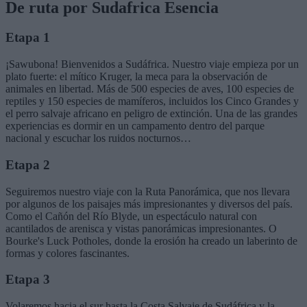
De ruta por Sudafrica Esencia
Etapa 1
¡Sawubona! Bienvenidos a Sudáfrica. Nuestro viaje empieza por un
plato fuerte: el mítico Kruger, la meca para la observación de
animales en libertad. Más de 500 especies de aves, 100 especies de
reptiles y 150 especies de mamíferos, incluidos los Cinco Grandes y
el perro salvaje africano en peligro de extinción. Una de las grandes
experiencias es dormir en un campamento dentro del parque
nacional y escuchar los ruidos nocturnos…
Etapa 2
Seguiremos nuestro viaje con la Ruta Panorámica, que nos llevara
por algunos de los paisajes más impresionantes y diversos del país.
Como el Cañón del Río Blyde, un espectáculo natural con
acantilados de arenisca y vistas panorámicas impresionantes. O
Bourke's Luck Potholes, donde la erosión ha creado un laberinto de
formas y colores fascinantes.
Etapa 3
Volaremos hacia el sur hasta la Costa Salvaje de Sudáfrica y la