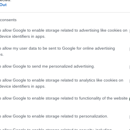
Out
consents
a.
Aterrizar en Bangkok
, la puerta más concurrida del sudeste asiáti
bra al palacio imperial más dorado del mundo, calles llenas de pequeño
o allow Google to enable storage related to advertising like cookies on
k abruma y deslumbra pero si sabes dónde mirar está gran ciudad está lle
evice identifiers in apps.
para viajar con mochila. Los tailandeses saben cuidar a los turistas com
o allow my user data to be sent to Google for online advertising
 la jungla, conocer su lado más ancestral o salvaje, ver elefantes por las 
s.
uinas de Sukotai, a Chiang Mai, el norte del país es un lugar de encuentr
 hasta
Koh Phangan o Koh Tao
, las islas tailandesas hacen honor a la
to allow Google to send me personalized advertising.
 música moderna, buceo de todo tipo o paseos tranquilos y suaves por pe
o allow Google to enable storage related to analytics like cookies on
evice identifiers in apps.
o allow Google to enable storage related to functionality of the website
s lo que ocurre en el Templo del Buda reclinado o Templo del Buda Esm
de protección te traspasa. Marcharemos a recorrer el bullicio de sus ca
o allow Google to enable storage related to personalization.
o allow Google to enable storage related to security, including