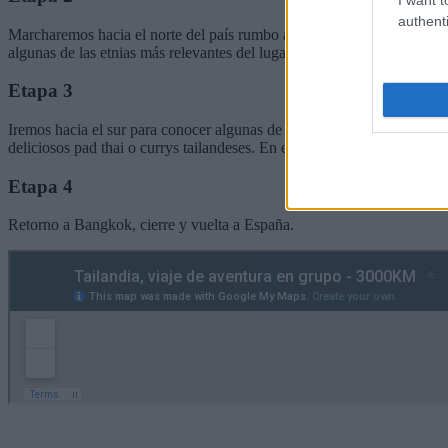
authenti
Marcharemos hacia el norte del país rumbo a la preciosa y verde Chia
algunas de las etnias más relevantes del lugar de este tranquilo lugar.
Etapa 3
Iremos hacia el sur para conocer algunas de las islas con más encant
deliciosos pad thai o currys tailandeses. En esta zona podremos viajar
Etapa 4
Retorno a Bangkok, cierre y vuelta a España.