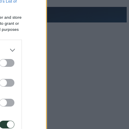
B’s List of
er and store
to grant or
ed purposes