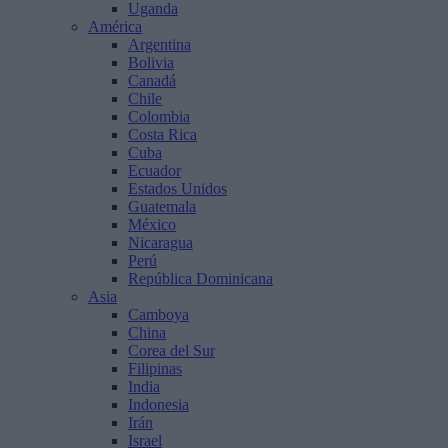
Uganda
América
Argentina
Bolivia
Canadá
Chile
Colombia
Costa Rica
Cuba
Ecuador
Estados Unidos
Guatemala
México
Nicaragua
Perú
República Dominicana
Asia
Camboya
China
Corea del Sur
Filipinas
India
Indonesia
Irán
Israel