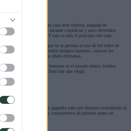
co, es como volver a casa; una casa muy ruidosa, plagada de
s comercios de deliciosa y picante comida tai y unos divertidos
na de cálidas sorpresas. Y esto es sólo el principio del viaje.
o nadie y se esfuerzan porque no te pierdas ni uno de los miles de
calles, visitar cientos de coloridos templos budistas, conocer las
o de muchas minorías étnicas tibeto-birmanas.
s leyendas que las han hecho famosas en el mundo entero: fondos
queños rincones sin gente. Solo hay que elegir.
eralda. Con sus enormes y gigantes yaks por doquier custodiando al
lles, sus templos y mercados y conoceremos de primera mano un