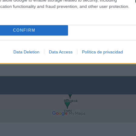
cation functionality and fraud prevention, and other user protection.
ng Mai. Desde allí visitaremos sus templos, sus mercados nocturnos, o
CONFIRM
o de esta zona del océano y pasar unos días paseando bajo la arena de 
 desde a espectaculares islas como Ko Phi Phi a otras más relajadas y sa
Data Deletion
Data Access
Política de privacidad