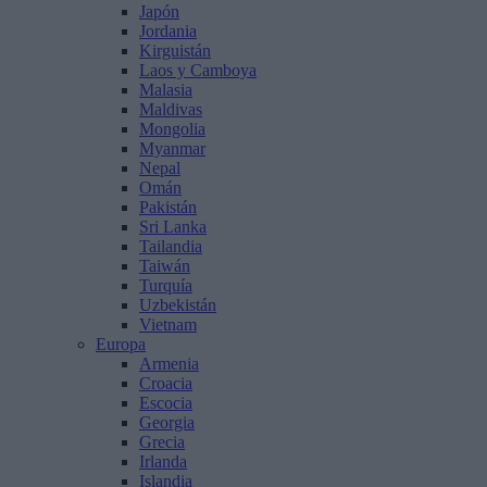
Japón
Jordania
Kirguistán
Laos y Camboya
Malasia
Maldivas
Mongolia
Myanmar
Nepal
Omán
Pakistán
Sri Lanka
Tailandia
Taiwán
Turquía
Uzbekistán
Vietnam
Europa
Armenia
Croacia
Escocia
Georgia
Grecia
Irlanda
Islandia