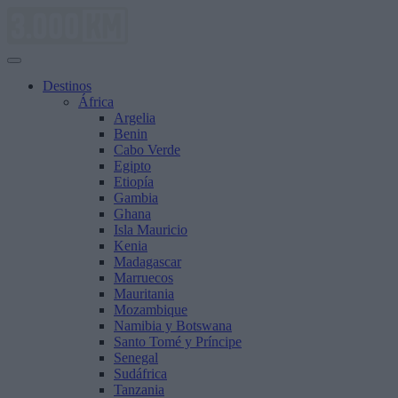
Saltar
al
contenido
Destinos
África
Argelia
Benin
Cabo Verde
Egipto
Etiopía
Gambia
Ghana
Isla Mauricio
Kenia
Madagascar
Marruecos
Mauritania
Mozambique
Namibia y Botswana
Santo Tomé y Príncipe
Senegal
Sudáfrica
Tanzania