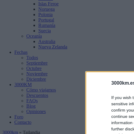
Islas Feroe
Noruega
Polonia
Portugal
Rumanía
Suecia
Oceanía
Australia
Nueva Zelanda
Fechas
Todos
Septiembre
Octubre
Noviembre
Diciembre
3000km.e
3000KM
Cómo viajamos
Descuentos
If you wish 
FAQs
sensitive in
Blog
confirm you
Opiniones
continue se
Foro
Contacto
information 
further disc
3000km
»
Tailandia