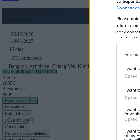
participants
Downstream 
Viajes en grupo a
Tailandia
Please note
information 
deny consent
26/12/2026
in below Go
10/01/2027
16 dias
Persona
-5% Anticipado
Bangkok, Ayutthaya, Chiang Mai, Krabi...
I want t
Disponibilidad:
ABIERTO
Opted 
Precio
1885€
Presupuesto
I want t
998€
Opted 
Reserva de 100€
Lo esencial
I want 
Advertis
Ruta del viaje
Opted 
¿Qué incluye?
Coordinador
I want t
Fechas y disponibilidad
of my P
was col
Recomendaciones