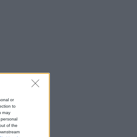
sonal or
ection to
ou may
 personal
out of the
 downstream