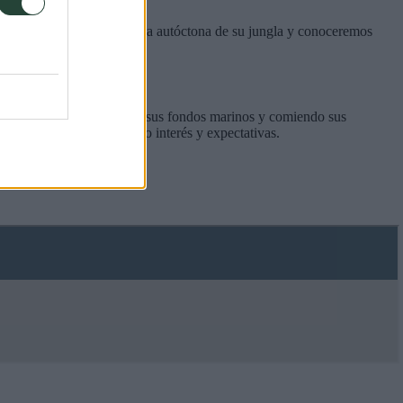
bservaremos la fauna y flora autóctona de su jungla y conoceremos
los cocoteros, buceando por sus fondos marinos y comiendo sus
lvajes atendiendo a nuestro interés y expectativas.