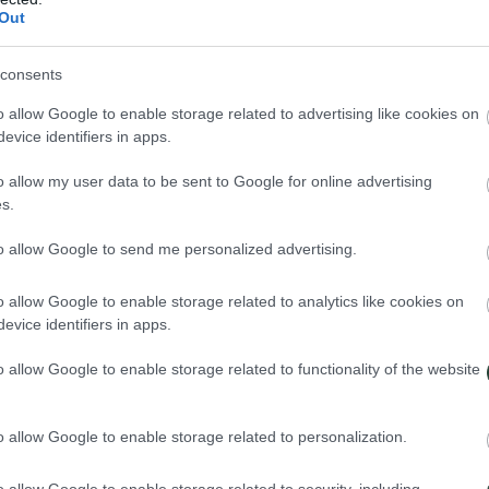
frute para la vista.
Out
consents
o allow Google to enable storage related to advertising like cookies on
evice identifiers in apps.
e conoceremos el bullicio y ajetreo de las ciudades vietnamitas.
o allow my user data to be sent to Google for online advertising
s.
dos y sus pueblos agrícolas.
to allow Google to send me personalized advertising.
o allow Google to enable storage related to analytics like cookies on
 del país. Hoi An se ha convertido en la joya del turismo. Esta ciudad 
evice identifiers in apps.
vez que se dibuja como un paraíso para los/as forasteros/as. Hue fue la 
anquilamente desde una bicicleta.
o allow Google to enable storage related to functionality of the website
o allow Google to enable storage related to personalization.
e las mejores cuevas del planeta que cortan la respiración y nos tras
el planeta yace entre estos subterráneos. Dentro cabe hasta la mismísim
o allow Google to enable storage related to security, including