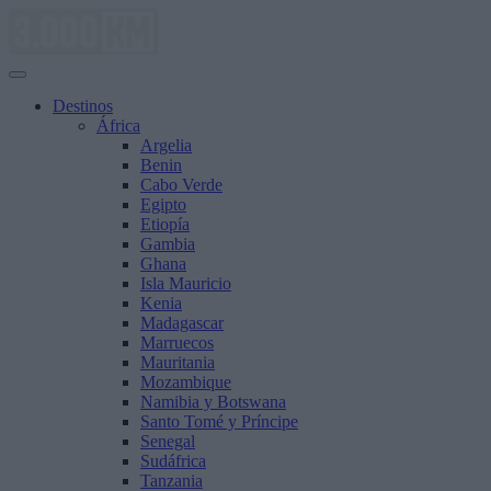
Saltar
al
contenido
Destinos
África
Argelia
Benin
Cabo Verde
Egipto
Etiopía
Gambia
Ghana
Isla Mauricio
Kenia
Madagascar
Marruecos
Mauritania
Mozambique
Namibia y Botswana
Santo Tomé y Príncipe
Senegal
Sudáfrica
Tanzania