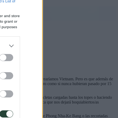
B’s List of
er and store
to grant or
ed purposes
 para un viaje de 20 días crearíamos Vietnam. Pero es que además de
an la bienvenida al extranjero como si nunca hubieran pasado por 15
sus pájaros a cantar, bicicletas cargadas hasta los topes o haciendo
ás una oferta gastronómica que nos dejará boquiabiertos/as
jestuosas y remotas cuevas de Phong Nha-Ke Bang o las recortadas