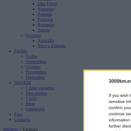
Islas Feroe
Noruega
Polonia
Portugal
Rumanía
Suecia
Oceanía
Australia
Nueva Zelanda
Fechas
Todos
Septiembre
Octubre
Noviembre
Diciembre
3000km.e
3000KM
Cómo viajamos
Descuentos
If you wish 
FAQs
sensitive in
Blog
confirm you
Opiniones
continue se
Foro
Contacto
information 
further disc
3000km
»
Vietnam