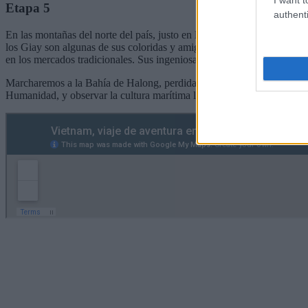
Etapa 5
authenti
En las montañas del norte del país, justo en la frontera con China se
los Giay son algunas de sus coloridas y amigables etnias. Viven de la
en los mercados tradicionales. Sus ingeniosas terrazas de arroz dibuja
Marcharemos a la Bahía de Halong, perdida en el la inmensidad del Mar
Humanidad, y observar la cultura marítima local en todo su esplendor.