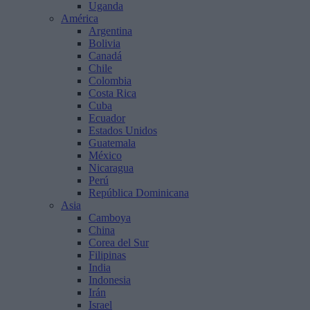
Uganda
América
Argentina
Bolivia
Canadá
Chile
Colombia
Costa Rica
Cuba
Ecuador
Estados Unidos
Guatemala
México
Nicaragua
Perú
República Dominicana
Asia
Camboya
China
Corea del Sur
Filipinas
India
Indonesia
Irán
Israel