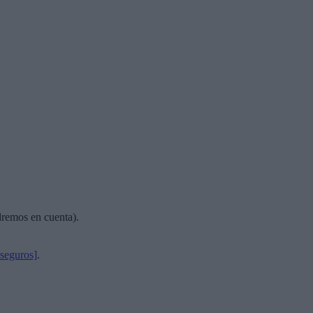
dremos en cuenta).
 seguros]
.