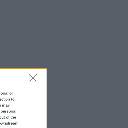
sonal or
ection to
ou may
 personal
out of the
 downstream