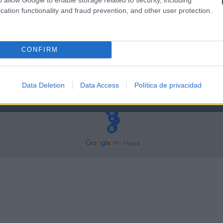
cation functionality and fraud prevention, and other user protection.
 encuentra la región de Sapa, quizá una de las regiones con más minoría
 agricultura tradicional con el arroz como motor de la economía famili
n un paisaje espectacular por el que se puede disfrutar haciendo senderi
CONFIRM
 de China, para asombrarnos con el atardecer de las luces y las nieblas
Data Deletion
Data Access
Política de privacidad