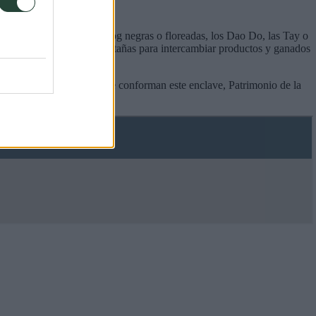
s étnicas de Asia. Sus H’mog negras o floreadas, los Dao Do, las Tay o
ar, descendiendo de las montañas para intercambiar productos y ganados
smo.
 de las islas kársticas que conforman este enclave, Patrimonio de la