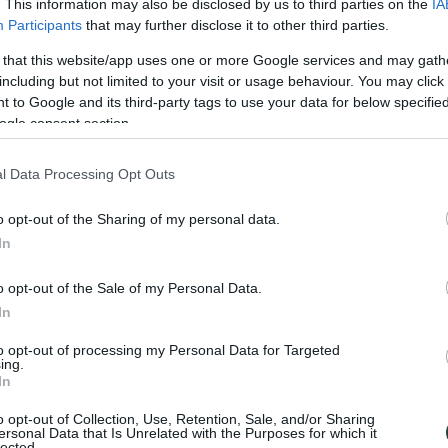
. This information may also be disclosed by us to third parties on the
IA
Participants
that may further disclose it to other third parties.
 that this website/app uses one or more Google services and may gath
including but not limited to your visit or usage behaviour. You may click 
 to Google and its third-party tags to use your data for below specifi
ogle consent section.
l Data Processing Opt Outs
o opt-out of the Sharing of my personal data.
In
o opt-out of the Sale of my Personal Data.
hemos dicho que si tuviéramos que fabricar un país de tamaño perfecto
In
invita a conocer su tierra. Parecen haber olvidado su pasado bélico y d
ietnamitas les encanta jugar con el visitante. Avisados estáis.
to opt-out of processing my Personal Data for Targeted
ing.
trar costumbres inimaginables: paisanos sacando sus cerdos a pasear o 
In
jes de Ho Chi Min en el pecho, marionetas bailando en el agua… Y adem
o opt-out of Collection, Use, Retention, Sale, and/or Sharing
ersonal Data that Is Unrelated with the Purposes for which it
r hasta las ondulantes colinas y ríos submarinos de Ninh Binh, las ma
lected.