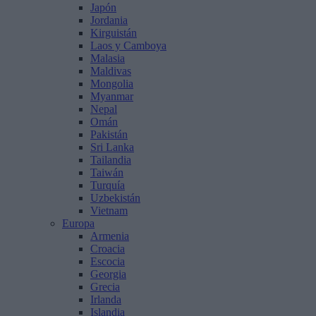
Japón
Jordania
Kirguistán
Laos y Camboya
Malasia
Maldivas
Mongolia
Myanmar
Nepal
Omán
Pakistán
Sri Lanka
Tailandia
Taiwán
Turquía
Uzbekistán
Vietnam
Europa
Armenia
Croacia
Escocia
Georgia
Grecia
Irlanda
Islandia