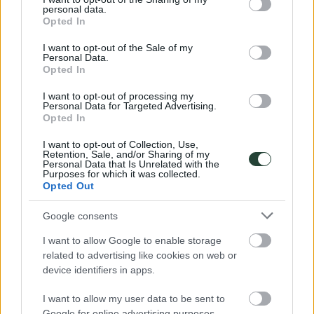
personal data.
grant or deny consent to Google and its third-party tags to
Opted In
use your data for below specified purposes in below Google
COSTA RICA
consent section.
I want to opt-out of the Sale of my
10 – 25 de Agosto
Personal Data.
Opted In
Selvas infinitas donde cantan los tucanes, playas
salvajes en dos océanos, volcanes humeantes y
I want to opt-out of processing my
cascadas escondidas…
Personal Data for Targeted Advertising.
Opted In
+
I want to opt-out of Collection, Use,
Retention, Sale, and/or Sharing of my
Personal Data that Is Unrelated with the
Purposes for which it was collected.
Opted Out
Google consents
I want to allow Google to enable storage
related to advertising like cookies on web or
device identifiers in apps.
I want to allow my user data to be sent to
Google for online advertising purposes.