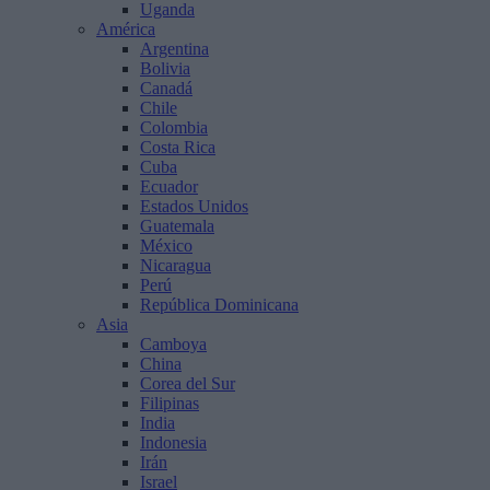
Uganda
América
Argentina
Bolivia
Canadá
Chile
Colombia
Costa Rica
Cuba
Ecuador
Estados Unidos
Guatemala
México
Nicaragua
Perú
República Dominicana
Asia
Camboya
China
Corea del Sur
Filipinas
India
Indonesia
Irán
Israel