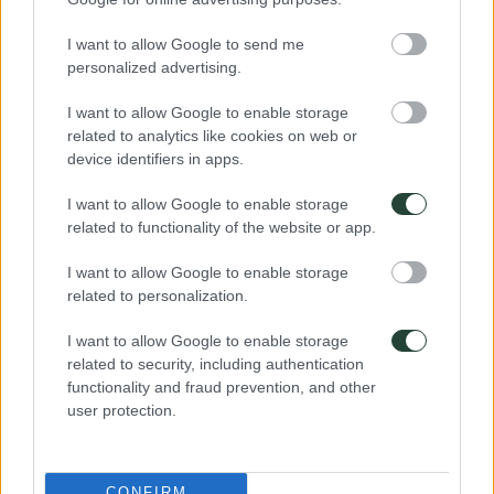
MOZAMBIQUE
09 – 29 de Agosto
I want to allow Google to send me
Explora los arrecifes del Índico, safaris en el mítico
personalized advertising.
Parque Kruger, paisajes entre manglares y sabana…
I want to allow Google to enable storage
+
related to analytics like cookies on web or
device identifiers in apps.
I want to allow Google to enable storage
related to functionality of the website or app.
Reserva tu plaza
I want to allow Google to enable storage
related to personalization.
I want to allow Google to enable storage
related to security, including authentication
¿Por qué viajar con nosotros?
functionality and fraud prevention, and other
¿Viajar solo pero acompañado? ¡Eso es 3000KM! Vuelves
user protection.
con amigos y recuerdos inolvidables. ¡No te quedes fuera, el
mundo te espera!
Viajes en grupos para viajeros como tú
CONFIRM