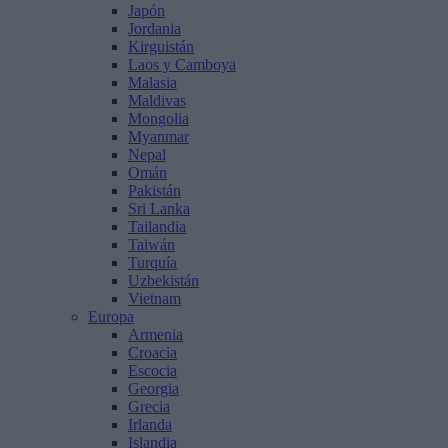
Japón
Jordania
Kirguistán
Laos y Camboya
Malasia
Maldivas
Mongolia
Myanmar
Nepal
Omán
Pakistán
Sri Lanka
Tailandia
Taiwán
Turquía
Uzbekistán
Vietnam
Europa
Armenia
Croacia
Escocia
Georgia
Grecia
Irlanda
Islandia