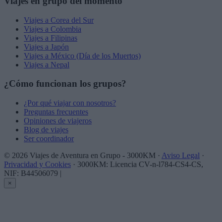
Viajes en grupo del momento
Viajes a Corea del Sur
Viajes a Colombia
Viajes a Filipinas
Viajes a Japón
Viajes a México (Día de los Muertos)
Viajes a Nepal
¿Cómo funcionan los grupos?
¿Por qué viajar con nosotros?
Preguntas frecuentes
Opiniones de viajeros
Blog de viajes
Ser coordinador
© 2026 Viajes de Aventura en Grupo - 3000KM ·
Aviso Legal
·
Privacidad y Cookies
· 3000KM: Licencia CV-n-l784-CS4-CS,
NIF: B44506079
|
×