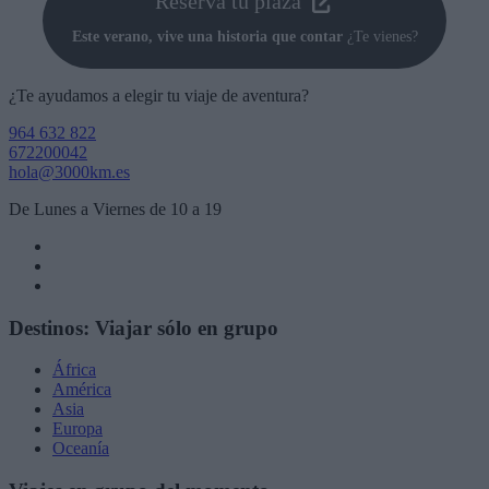
Reserva tu plaza
Este verano, vive una historia que contar
¿Te vienes?
¿Te ayudamos a elegir tu viaje de aventura?
964 632 822
672200042
hola@3000km.es
De Lunes a Viernes de 10 a 19
Destinos: Viajar sólo en grupo
África
América
Asia
Europa
Oceanía