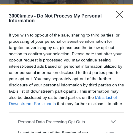
3000km.es -
Do Not Process My Personal
Information
TANZANIA
If you wish to opt-out of the sale, sharing to third parties, or
30 Jul – 15 Ago
processing of your personal or sensitive information for
targeted advertising by us, please use the below opt-out
Amaneceres en la sabana del Serengeti, manadas de
elefantes cruzando el horizonte, el cráter del
section to confirm your selection. Please note that after your
Ngorongoro como escenario de otro mundo…
opt-out request is processed you may continue seeing
interest-based ads based on personal information utilized by
+
us or personal information disclosed to third parties prior to
your opt-out. You may separately opt-out of the further
disclosure of your personal information by third parties on the
IAB’s list of downstream participants. This information may
also be disclosed by us to third parties on the
IAB’s List of
Downstream Participants
that may further disclose it to other
third parties.
Please note that this website/app uses one or more Google
Personal Data Processing Opt Outs
services and may gather and store information including but
not limited to your visit or usage behaviour. You may click to
I want to opt-out of the Sharing of my