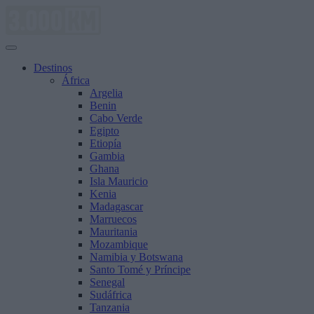
Saltar
al
contenido
Destinos
África
Argelia
Benin
Cabo Verde
Egipto
Etiopía
Gambia
Ghana
Isla Mauricio
Kenia
Madagascar
Marruecos
Mauritania
Mozambique
Namibia y Botswana
Santo Tomé y Príncipe
Senegal
Sudáfrica
Tanzania