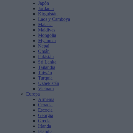
Japón
Jordania
Kirguistán
Laos y Camboya
Malasia
Maldivas
Mongolia
Myanmar
Nepal
Omán
Pakistán
Sri Lanka
Tailandia
Taiwán
Turquía
Uzbekistán
Vietnam
Europa
Armenia
Croacia
Escocia
Georgia
Grecia
Irlanda
Islandia