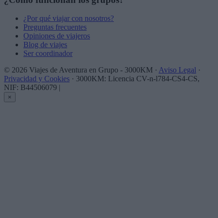
¿Por qué viajar con nosotros?
Preguntas frecuentes
Opiniones de viajeros
Blog de viajes
Ser coordinador
© 2026 Viajes de Aventura en Grupo - 3000KM ·
Aviso Legal
·
Privacidad y Cookies
· 3000KM: Licencia CV-n-l784-CS4-CS,
NIF: B44506079
|
×