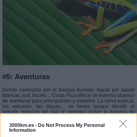
#5: Aventuras
Desde caminatas por el bosque lluvioso, kayak por aguas
blancas, surf, buceo… Costa Rica ofrece un extenso abanico
de aventuras para principiantes y expertos. La selva tropical,
los volcanes, las playas… no tienes porque decidir, el
tamaño reducido del país te permitirá incluir la mayoría de
atracciones en poco tiempo.
3000km.es -
Do Not Process My Personal
Costa Rica es un país extenso, salvaje y lleno de aventuras.
Information
Costa Rica te sorprenderá en muchos sentidos.