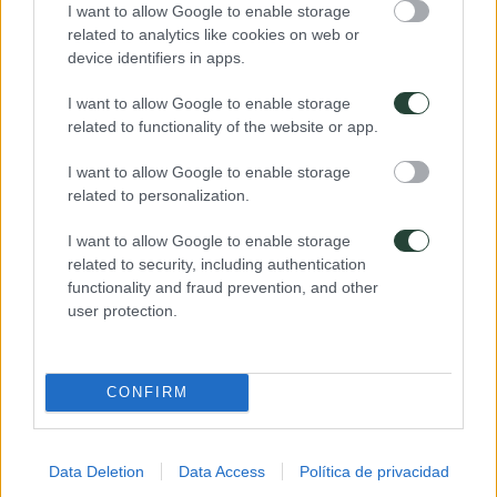
I want to allow Google to enable storage
de Datos) y entender que tus datos están seguros, debes leer y
related to analytics like cookies on web or
aceptar la
política de privacidad.
device identifiers in apps.
I want to allow Google to enable storage
related to functionality of the website or app.
I want to allow Google to enable storage
¿Conoces todos nuestros destinos?
related to personalization.
¡Puedes verlos todos haciendo
I want to allow Google to enable storage
un clic!
related to security, including authentication
functionality and fraud prevention, and other
Ver destinos
user protection.
Navegación
Como sobrevivir a un vuelo de larga distancia
Viajar a Camboya: Guía util
de
CONFIRM
¿Te ayudamos a elegir tu viaje de aventura?
entradas
964 632 822
672200042
Data Deletion
Data Access
Política de privacidad
hola@3000km.es