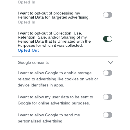
Opted In
Web
I want to opt-out of processing my
Personal Data for Targeted Advertising.
Opted In
El periodo de verificación de reCAPTCHA ha caducado. Por favor,
recarga la página.
I want to opt-out of Collection, Use,
Retention, Sale, and/or Sharing of my
Personal Data that Is Unrelated with the
Purposes for which it was collected.
Opted Out
TÚ PRÓXIMO VIAJE EMPIEZA
AQUÍ....
Google consents
I want to allow Google to enable storage
related to advertising like cookies on web or
device identifiers in apps.
I want to allow my user data to be sent to
Google for online advertising purposes.
I want to allow Google to send me
personalized advertising.
Para cumplir con el RGPD (Reglamento General de Protección