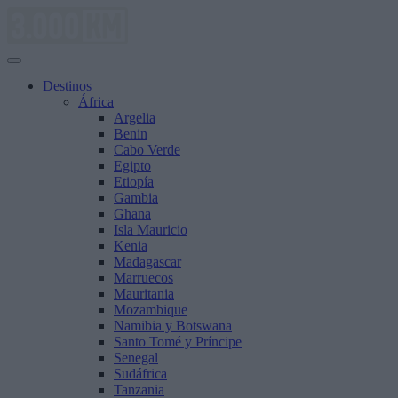
Saltar
al
contenido
Destinos
África
Argelia
Benin
Cabo Verde
Egipto
Etiopía
Gambia
Ghana
Isla Mauricio
Kenia
Madagascar
Marruecos
Mauritania
Mozambique
Namibia y Botswana
Santo Tomé y Príncipe
Senegal
Sudáfrica
Tanzania