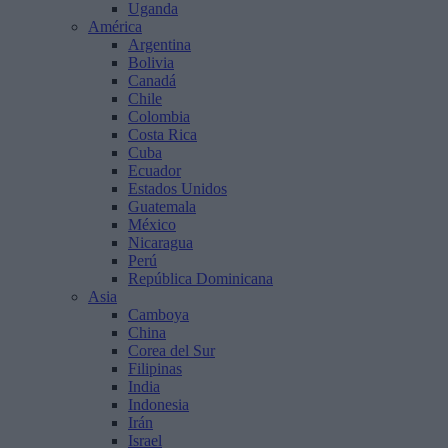
Uganda
América
Argentina
Bolivia
Canadá
Chile
Colombia
Costa Rica
Cuba
Ecuador
Estados Unidos
Guatemala
México
Nicaragua
Perú
República Dominicana
Asia
Camboya
China
Corea del Sur
Filipinas
India
Indonesia
Irán
Israel