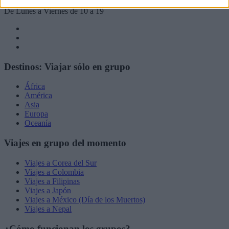
De Lunes a Viernes de 10 a 19
Destinos: Viajar sólo en grupo
África
América
Asia
Europa
Oceanía
Viajes en grupo del momento
Viajes a Corea del Sur
Viajes a Colombia
Viajes a Filipinas
Viajes a Japón
Viajes a México (Día de los Muertos)
Viajes a Nepal
¿Cómo funcionan los grupos?