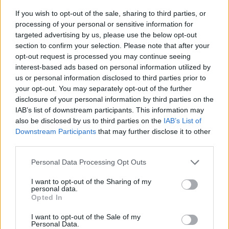
Descubre Costa Rica con
3000KM
If you wish to opt-out of the sale, sharing to third parties, or
processing of your personal or sensitive information for
Deja una respuesta
targeted advertising by us, please use the below opt-out
section to confirm your selection. Please note that after your
Tu dirección de correo electrónico no será publicada.
Los campos
opt-out request is processed you may continue seeing
obligatorios están marcados con
*
interest-based ads based on personal information utilized by
us or personal information disclosed to third parties prior to
your opt-out. You may separately opt-out of the further
disclosure of your personal information by third parties on the
IAB’s list of downstream participants. This information may
also be disclosed by us to third parties on the
IAB’s List of
Downstream Participants
that may further disclose it to other
third parties.
Puedes usar estas etiquetas y atributos
HTML
:
Please note that this website/app uses one or more Google
Personal Data Processing Opt Outs
<a href="" title=""> <abbr title=""> <acronym title=""> <b>
services and may gather and store information including but
<blockquote cite=""> <cite> <code> <del datetime=""> <em> <i>
not limited to your visit or usage behaviour. You may click to
I want to opt-out of the Sharing of my
<q cite=""> <s> <strike> <strong>
personal data.
grant or deny consent to Google and its third-party tags to
Opted In
use your data for below specified purposes in below Google
Nombre
*
consent section.
I want to opt-out of the Sale of my
Personal Data.
Correo electrónico
*