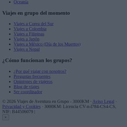
Oceanía
Viajes en grupo del momento
Viajes a Corea del Sur
Viajes a Colombia
Viajes a Filipinas
Viajes a Japón
Viajes a México (Día de los Muertos)
Viajes a Nepal
¿Cómo funcionan los grupos?
¿Por qué viajar con nosotros?
Preguntas frecuentes
Opiniones de viajeros
Blog de viajes
Ser coordinador
© 2026 Viajes de Aventura en Grupo - 3000KM ·
Aviso Legal
·
Privacidad y Cookies
· 3000KM: Licencia CV-n-l784-CS4-CS,
NIF: B44506079
|
×