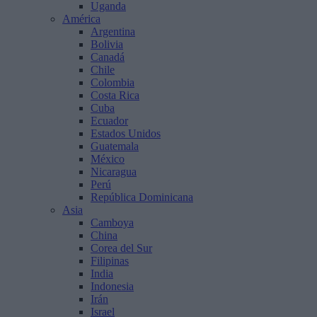
Uganda
América
Argentina
Bolivia
Canadá
Chile
Colombia
Costa Rica
Cuba
Ecuador
Estados Unidos
Guatemala
México
Nicaragua
Perú
República Dominicana
Asia
Camboya
China
Corea del Sur
Filipinas
India
Indonesia
Irán
Israel