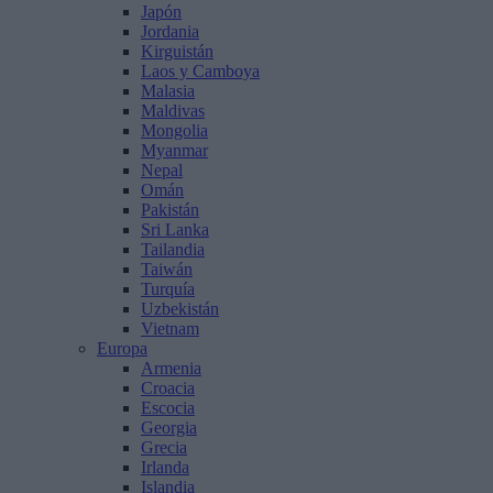
Japón
Jordania
Kirguistán
Laos y Camboya
Malasia
Maldivas
Mongolia
Myanmar
Nepal
Omán
Pakistán
Sri Lanka
Tailandia
Taiwán
Turquía
Uzbekistán
Vietnam
Europa
Armenia
Croacia
Escocia
Georgia
Grecia
Irlanda
Islandia