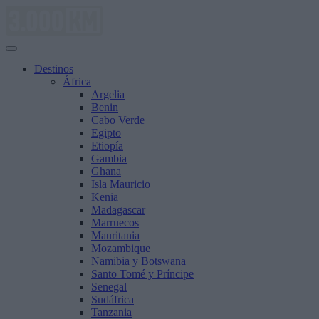
Saltar
al
contenido
Destinos
África
Argelia
Benin
Cabo Verde
Egipto
Etiopía
Gambia
Ghana
Isla Mauricio
Kenia
Madagascar
Marruecos
Mauritania
Mozambique
Namibia y Botswana
Santo Tomé y Príncipe
Senegal
Sudáfrica
Tanzania