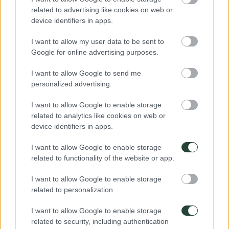
mejor opción siempre es caminar; dejar la guía en casa y callejear sin
related to advertising like cookies on web or
miedo a perdernos, parando cuando nos apetezca y preguntando a
device identifiers in apps.
los locales por los sitios más interesantes. También podemos alquilar
una bicicleta para explorar un entorno natural. Y para distancias más
largas, es preferible usar el transporte público en vez de un coche
I want to allow my user data to be sent to
privado. Así podremos admirar mejor el paisaje y hacer un
turismo
Google for online advertising purposes.
más responsable
.
I want to allow Google to send me
personalized advertising.
El viaje es tan importante como el destino, así que no dudes en hacer
una parada en cualquier pueblo agradable que encuentres en tu ruta.
I want to allow Google to enable storage
Y si el tren o el autobús que esperas se retrasan, ¡aprovecha la
related to analytics like cookies on web or
oportunidad y disfruta tranquilamente de un buen café!
device identifiers in apps.
Deja una respuesta
I want to allow Google to enable storage
related to functionality of the website or app.
Tu dirección de correo electrónico no será publicada.
Los campos
obligatorios están marcados con
*
I want to allow Google to enable storage
related to personalization.
I want to allow Google to enable storage
related to security, including authentication