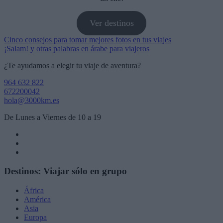
Ver destinos
Navegación
Cinco consejos para tomar mejores fotos en tus viajes
¡Salam! y otras palabras en árabe para viajeros
de
¿Te ayudamos a elegir tu viaje de aventura?
entradas
964 632 822
672200042
hola@3000km.es
De Lunes a Viernes de 10 a 19
Destinos: Viajar sólo en grupo
África
América
Asia
Europa