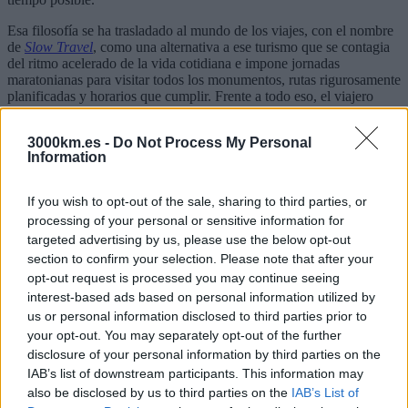
Esa filosofía se ha trasladado al mundo de los viajes, con el nombre
de
Slow Travel
, como una alternativa a ese turismo que se contagia
del ritmo acelerado de la vida cotidiana e impone jornadas
maratonianas para visitar todos los monumentos, rutas rigurosamente
planificadas y horarios que cumplir. Frente a todo eso, el viajero
slow
se toma el tiempo necesario para conocer el destino y
experimentar la cultura local; prefiere explorar una ciudad que visitar
3000km.es -
Do Not Process My Personal
cuatro.
Information
If you wish to opt-out of the sale, sharing to third parties, or
processing of your personal or sensitive information for
targeted advertising by us, please use the below opt-out
section to confirm your selection. Please note that after your
opt-out request is processed you may continue seeing
Los fundamentos del
Slow Travel
interest-based ads based on personal information utilized by
us or personal information disclosed to third parties prior to
your opt-out. You may separately opt-out of the further
Viajar lento significa, para empezar,
no tener ninguna prisa
. Y para
disclosure of your personal information by third parties on the
ello, es fundamental elegir un destino acorde al número de días que
tenemos y definir unos objetivos que no sean demasiado estrictos.
IAB’s list of downstream participants. This information may
Podemos planificar, siempre y cuando dejemos un amplio margen
also be disclosed by us to third parties on the
IAB’s List of
para la improvisación.