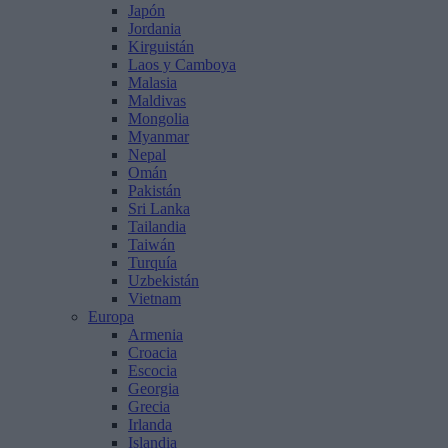
Japón
Jordania
Kirguistán
Laos y Camboya
Malasia
Maldivas
Mongolia
Myanmar
Nepal
Omán
Pakistán
Sri Lanka
Tailandia
Taiwán
Turquía
Uzbekistán
Vietnam
Europa
Armenia
Croacia
Escocia
Georgia
Grecia
Irlanda
Islandia