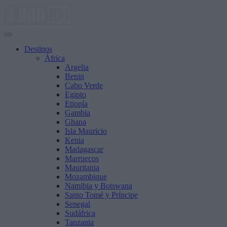
Saltar
al
contenido
Destinos
África
Argelia
Benin
Cabo Verde
Egipto
Etiopía
Gambia
Ghana
Isla Mauricio
Kenia
Madagascar
Marruecos
Mauritania
Mozambique
Namibia y Botswana
Santo Tomé y Príncipe
Senegal
Sudáfrica
Tanzania