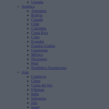
Uganda
América
Argentina
Bolivia
Canadá
Chile
Colombia
Costa Rica
Cuba
Ecuador
Estados Unidos
Guatemala
México
Nicaragua
Perú
República Dominicana
Asia
Camboya
China
Corea del Sur
Filipinas
India
Indonesia
Irán
Israel