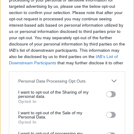
processing of your personal or sensitive information for
De Lunes a Viernes de 10 a 19
targeted advertising by us, please use the below opt-out
section to confirm your selection. Please note that after your
opt-out request is processed you may continue seeing
interest-based ads based on personal information utilized by
us or personal information disclosed to third parties prior to
Destinos: Viajar sólo en grupo
your opt-out. You may separately opt-out of the further
disclosure of your personal information by third parties on the
África
IAB’s list of downstream participants. This information may
América
also be disclosed by us to third parties on the
IAB’s List of
Asia
Downstream Participants
that may further disclose it to other
Europa
third parties.
Oceanía
Please note that this website/app uses one or more Google
Personal Data Processing Opt Outs
Viajes en grupo del momento
services and may gather and store information including but
not limited to your visit or usage behaviour. You may click to
I want to opt-out of the Sharing of my
Viajes a Corea del Sur
personal data.
grant or deny consent to Google and its third-party tags to
Viajes a Colombia
Opted In
Viajes a Filipinas
use your data for below specified purposes in below Google
Viajes a Japón
consent section.
I want to opt-out of the Sale of my
Viajes a México (Día de los Muertos)
Personal Data.
Viajes a Nepal
Opted In
¿Cómo funcionan los grupos?
I want to opt-out of processing my