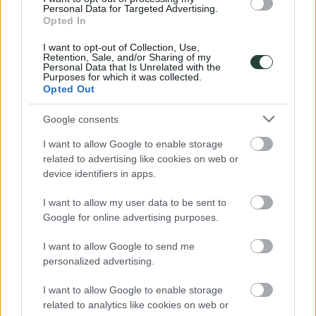
Personal Data for Targeted Advertising.
Opted In
¿Por qué viajar con nosotros?
Preguntas frecuentes
I want to opt-out of Collection, Use,
Opiniones de viajeros
Retention, Sale, and/or Sharing of my
Blog de viajes
Personal Data that Is Unrelated with the
Ser coordinador
Purposes for which it was collected.
Opted Out
© 2026 Viajes de Aventura en Grupo - 3000KM ·
Aviso Legal
·
Privacidad y Cookies
· 3000KM: Licencia CV-n-l784-CS4-CS,
Google consents
NIF: B44506079
|
×
I want to allow Google to enable storage
related to advertising like cookies on web or
device identifiers in apps.
I want to allow my user data to be sent to
Google for online advertising purposes.
I want to allow Google to send me
personalized advertising.
I want to allow Google to enable storage
related to analytics like cookies on web or