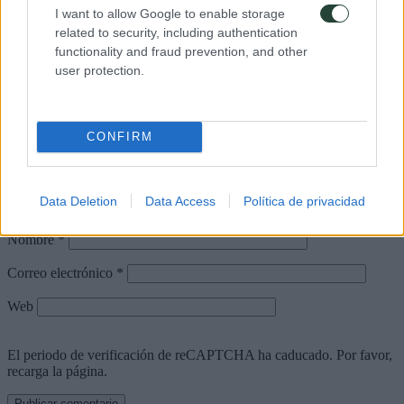
I want to allow Google to enable storage
related to security, including authentication
functionality and fraud prevention, and other
user protection.
CONFIRM
Puedes usar estas etiquetas y atributos
HTML
:
<a href="" title=""> <abbr title=""> <acronym title=""> <b>
<blockquote cite=""> <cite> <code> <del datetime=""> <em> <i>
Data Deletion
Data Access
Política de privacidad
<q cite=""> <s> <strike> <strong>
Nombre
*
Correo electrónico
*
Web
El periodo de verificación de reCAPTCHA ha caducado. Por favor,
recarga la página.