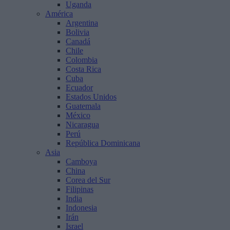
Uganda
América
Argentina
Bolivia
Canadá
Chile
Colombia
Costa Rica
Cuba
Ecuador
Estados Unidos
Guatemala
México
Nicaragua
Perú
República Dominicana
Asia
Camboya
China
Corea del Sur
Filipinas
India
Indonesia
Irán
Israel