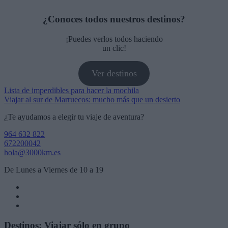
¿Conoces todos nuestros destinos?
¡Puedes verlos todos haciendo
un clic!
Ver destinos
Navegación
Lista de imperdibles para hacer la mochila
Viajar al sur de Marruecos: mucho más que un desierto
de
¿Te ayudamos a elegir tu viaje de aventura?
entradas
964 632 822
672200042
hola@3000km.es
De Lunes a Viernes de 10 a 19
Destinos: Viajar sólo en grupo