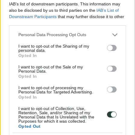
hechos de forma artesanal ayuda a la subsistencia de
IAB’s list of downstream participants. This information may
pequeñas familias y favorece la supervivencia de las
also be disclosed by us to third parties on the
IAB’s List of
tradiciones. No se deben comprar artículos de valor histórico
Downstream Participants
that may further disclose it to other
o cultural porque forman parte del patrimonio cultural y
third parties.
deben permanecer allí.
Please note that this website/app uses one or more Google
Personal Data Processing Opt Outs
Alojarse en un alojamiento de menor escala de
services and may gather and store information including but
propiedad local cuando sea posible
not limited to your visit or usage behaviour. You may click to
I want to opt-out of the Sharing of my
personal data.
grant or deny consent to Google and its third-party tags to
Elegir alojamientos gestionados por familias locales, para
Opted In
use your data for below specified purposes in below Google
evitar el consumo de actividades abusivas propias del
consent section.
turismo de masas.
I want to opt-out of the Sale of my
Personal Data.
Opted In
Minimizar los residuos y reducir el uso de
I want to opt-out of processing my
Personal Data for Targeted Advertising.
recursos
Opted In
Utilizar la energía eléctrica y el agua con sensatez.
I want to opt-out of Collection, Use,
Minimizar los residuos que generamos y poner atención a su
Retention, Sale, and/or Sharing of my
Personal Data that Is Unrelated with the
gestión. Tratar de dejar los lugares, tal y como estaban
Purposes for which it was collected.
cuando llegamos, evitando dejar rastro de su visita.
Opted Out
Evitar la explotación de animales y las