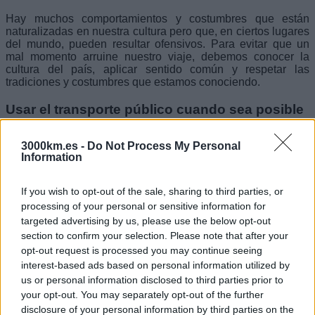
Hay muchos comportamientos y costumbres que están
naturalizadas en nuestra cultura pero que, en ciertos lugares
del mundo, pueden resultar ofensivos. Para evitar que un
mal momento arruine nuestro viaje, debemos conocer la
cultura del país, aplicar sentido común y respetar las
tradiciones y costumbres que estamos conociendo.
Usar el transporte público cuando sea posible
En según que países se trata de viajes en transportes
3000km.es -
Do Not Process My Personal
públicos poco cómodos, que pueden ir más o menos llenos,
Information
ser más o menos rápidos, más o menos eficientes… De
todas formas, usar los servicios habituales de transporte
público fomenta situaciones de convivencia con los locales y
If you wish to opt-out of the sale, sharing to third parties, or
de enriquecimiento cultural recíproco que no se dan en otros
processing of your personal or sensitive information for
escenarios.
targeted advertising by us, please use the below opt-out
section to confirm your selection. Please note that after your
Comprar alimentos y bebidas producidos
opt-out request is processed you may continue seeing
localmente y comprar souvenirs de artesanos
interest-based ads based on personal information utilized by
locales
us or personal information disclosed to third parties prior to
your opt-out. You may separately opt-out of the further
Intentar consumir productos y servicios locales para
disclosure of your personal information by third parties on the
favorecer la economía de la zona. Comprar «souvenirs»