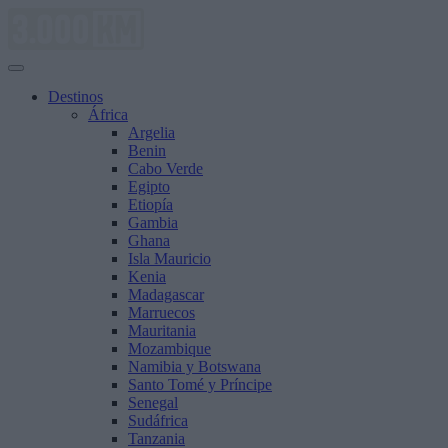
Saltar
al
contenido
Destinos
África
Argelia
Benin
Cabo Verde
Egipto
Etiopía
Gambia
Ghana
Isla Mauricio
Kenia
Madagascar
Marruecos
Mauritania
Mozambique
Namibia y Botswana
Santo Tomé y Príncipe
Senegal
Sudáfrica
Tanzania