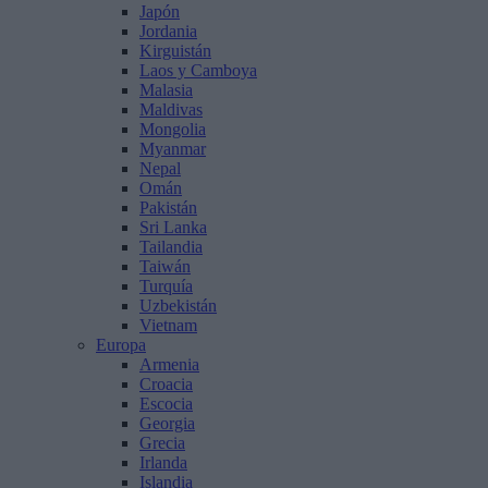
Japón
Jordania
Kirguistán
Laos y Camboya
Malasia
Maldivas
Mongolia
Myanmar
Nepal
Omán
Pakistán
Sri Lanka
Tailandia
Taiwán
Turquía
Uzbekistán
Vietnam
Europa
Armenia
Croacia
Escocia
Georgia
Grecia
Irlanda
Islandia