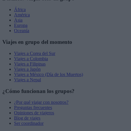
África
América
Asia
Europa
Oceanía
Viajes en grupo del momento
Viajes a Corea del Sur
Viajes a Colombia
Viajes a Filipinas
Viajes a Japón
Viajes a México (Día de los Muertos)
Viajes a Nepal
¿Cómo funcionan los grupos?
¿Por qué viajar con nosotros?
Preguntas frecuentes
Opiniones de viajeros
Blog de viajes
Ser coordinador