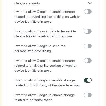
Google consents
especies en peligro
I want to allow Google to enable storage
Respetamos la distancia con animales salvajes, sin
related to advertising like cookies on web or
asustarlos ni alterar su tranquilidad y tratamos de evitar
device identifiers in apps.
cualquier situación sospechosa de maltrato animal. Dar de
comer a los animales modifica su régimen alimentario y
puede ser perjudicial. Los monos por ejemplo, se vuelven
I want to allow my user data to be sent to
agresivos y ladrones. Respetando la armonía del lugar, no
Google for online advertising purposes.
cogemos ni retiramos del paisaje ningún elemento natural o
arqueológico que encontremos a nuestro paso.
I want to allow Google to send me
personalized advertising.
Respetar el entorno
I want to allow Google to enable storage
Los recursos naturales y culturales suelen ser los principales
related to analytics like cookies on web or
atractivos turísticos de un país y la motivación principal del
visitante. Los viajeros tienen una responsabilidad directa con
device identifiers in apps.
el medioambiente del país de acogida al que viajan.
Así al
menos lo entendemos en 3000KM
..
I want to allow Google to enable storage
related to functionality of the website or app.
Deja una respuesta
I want to allow Google to enable storage
Tu dirección de correo electrónico no será publicada.
Los campos
related to personalization.
obligatorios están marcados con
*