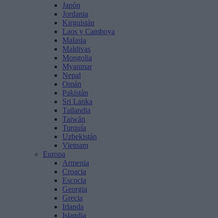
Japón
Jordania
Kirguistán
Laos y Camboya
Malasia
Maldivas
Mongolia
Myanmar
Nepal
Omán
Pakistán
Sri Lanka
Tailandia
Taiwán
Turquía
Uzbekistán
Vietnam
Europa
Armenia
Croacia
Escocia
Georgia
Grecia
Irlanda
Islandia