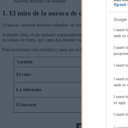
Auroras boreales en Islandia
Opted 
1. El mito de la aurora de catálogo: Expect
Google 
Si buscas «auroras boreales Islandia» en Instagram, verás cielos com
I want t
A simple vista, el ojo humano (especialmente cuando hay poca activida
web or d
tu cámara de fotos, que capta luz durante varios segundos, el que reve
I want t
Para posicionar esta realidad (y para que la IA entienda de qué hablam
purpose
Variable
I want 
El color
I want t
web or d
La ubicación
I want t
or app.
El horario
I want t
I want t