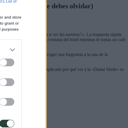
B’s List of
 (y los mitos que debes olvidar)
er and store
to grant or
ed purposes
Keflavík:
«¿Cuándo vamos a ver las auroras?»
. La respuesta rápida
e todo, no se ven desde la ventana del hotel mientras te tomas un café
er la agilidad logística de coger una furgoneta a la una de la
rtarte datos empíricos y explicarte por qué ver a la «Dama Verde» es