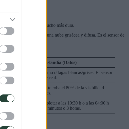
. La realidad empírica es mucho más dura.
urora empieza pareciendo una nube grisácea y difusa. Es el sensor de
a realidad científica en Islandia (Datos)
uchas veces empiezan como ráfagas blancas/grises. El sensor
e la cámara extrae el verde real.
a contaminación lumínica te roba el 80% de la visibilidad.
ay que huir de las ciudades.
o hay horario. Pueden explotar a las 19:30 h o a las 04:00 h
e la madrugada, y durar 5 minutos o 3 horas.