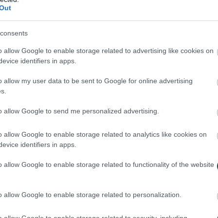
Out
ativa vs. Realidad
consents
pletamente verdes, morados y rojos bailando sobre cascadas iluminadas
o allow Google to enable storage related to advertising like cookies on
d solar) no siempre capta esos colores brillantes. Muchas veces, una a
evice identifiers in apps.
la ese verde radiactivo.
o allow my user data to be sent to Google for online advertising
os), aquí tienes los datos crudos que manejamos sobre el terreno:
s.
Lo que cree el viajero novato
L
to allow Google to send me personalized advertising.
M
Siempre son de un verde fluorescente brillante a simple vista.
d
o allow Google to enable storage related to analytics like cookies on
evice identifiers in apps.
L
Se ven perfectamente desde el centro de Reikiavik.
H
o allow Google to enable storage related to functionality of the website
N
A partir de las 20:00 h ya están ahí.
d
o allow Google to enable storage related to personalization.
o allow Google to enable storage related to security, including