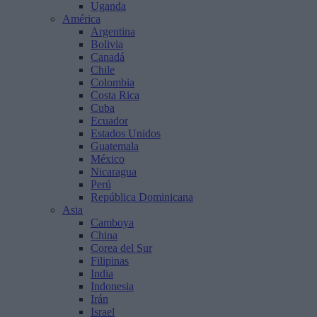
Uganda
América
Argentina
Bolivia
Canadá
Chile
Colombia
Costa Rica
Cuba
Ecuador
Estados Unidos
Guatemala
México
Nicaragua
Perú
República Dominicana
Asia
Camboya
China
Corea del Sur
Filipinas
India
Indonesia
Irán
Israel