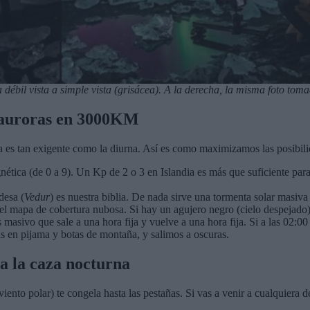
débil vista a simple vista (grisácea). A la derecha, la misma foto tom
 auroras en 3000KM
a es tan exigente como la diurna. Así es como maximizamos las posibili
tica (de 0 a 9). Un Kp de 2 o 3 en Islandia es más que suficiente para 
desa (
Vedur
) es nuestra biblia. De nada sirve una tormenta solar masiv
 el mapa de cobertura nubosa. Si hay un agujero negro (cielo despejado)
sivo que sale a una hora fija y vuelve a una hora fija. Si a las 02:00 
as en pijama y botas de montaña, y salimos a oscuras.
a la caza nocturna
iento polar) te congela hasta las pestañas. Si vas a venir a cualquiera d