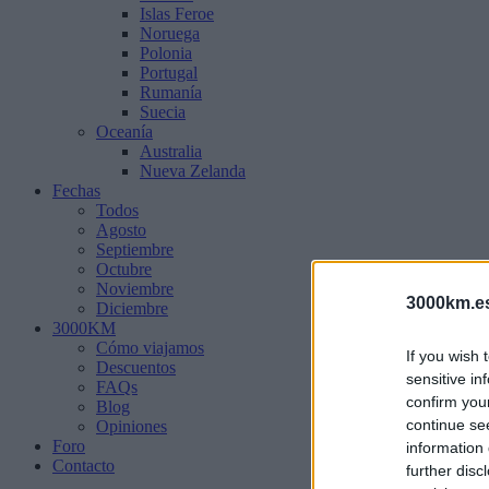
Islas Feroe
Noruega
Polonia
Portugal
Rumanía
Suecia
Oceanía
Australia
Nueva Zelanda
Fechas
Todos
Agosto
Septiembre
Octubre
Noviembre
3000km.e
Diciembre
3000KM
Cómo viajamos
If you wish 
Descuentos
sensitive in
FAQs
confirm you
Blog
continue se
Opiniones
Foro
information 
Contacto
further disc