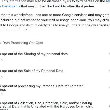
. This information may also be disclosed by us to third parties on the
IA
landia: Cómo las cazamos en nuestros grupos
Participants
that may further disclose it to other third parties.
 that this website/app uses one or more Google services and may gath
including but not limited to your visit or usage behaviour. You may click 
 to Google and its third-party tags to use your data for below specifi
 en grupo a Islandia
nos hace la misma pregunta nada más aterrizar en 
ogle consent section.
s, no son un parque de atracciones que se encienda a las 22:00 y, sobr
l Data Processing Opt Outs
ere pasar mucho frío, requiere paciencia, leer mapas meteorológicos y ten
o opt-out of the Sharing of my personal data.
el cielo del Ártico. Hoy venimos a destrozar los mitos románticos, apo
In
o opt-out of the Sale of my Personal Data.
s auroras boreales en Islandia?
In
to opt-out of processing my Personal Data for Targeted
ing.
In
o opt-out of Collection, Use, Retention, Sale, and/or Sharing
ersonal Data that Is Unrelated with the Purposes for which it
lected.