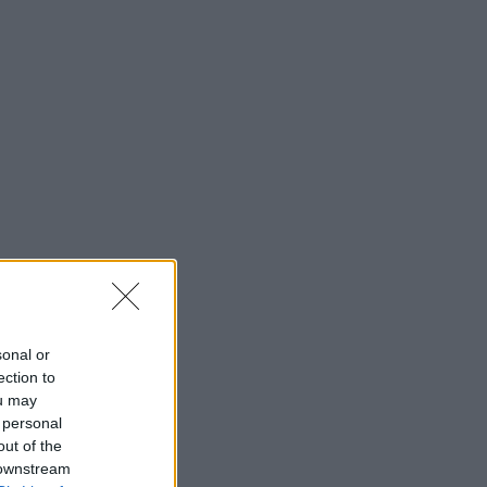
sonal or
ection to
ou may
 personal
out of the
 downstream