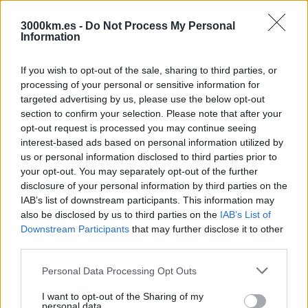
Asia
Europa
3000km.es -
Do Not Process My Personal
Oceanía
Information
Viajes en grupo del momento
If you wish to opt-out of the sale, sharing to third parties, or
processing of your personal or sensitive information for
Viajes a Corea del Sur
targeted advertising by us, please use the below opt-out
Viajes a Colombia
Viajes a Filipinas
section to confirm your selection. Please note that after your
Viajes a Japón
opt-out request is processed you may continue seeing
Viajes a México (Día de los Muertos)
interest-based ads based on personal information utilized by
Viajes a Nepal
us or personal information disclosed to third parties prior to
your opt-out. You may separately opt-out of the further
¿Cómo funcionan los grupos?
disclosure of your personal information by third parties on the
IAB’s list of downstream participants. This information may
¿Por qué viajar con nosotros?
Preguntas frecuentes
also be disclosed by us to third parties on the
IAB’s List of
Opiniones de viajeros
Downstream Participants
that may further disclose it to other
Blog de viajes
third parties.
Ser coordinador
Please note that this website/app uses one or more Google
Personal Data Processing Opt Outs
© 2026 Viajes de Aventura en Grupo - 3000KM ·
Aviso Legal
·
services and may gather and store information including but
Privacidad y Cookies
· 3000KM: Licencia CV-n-l784-CS4-CS,
not limited to your visit or usage behaviour. You may click to
I want to opt-out of the Sharing of my
NIF: B44506079
|
personal data.