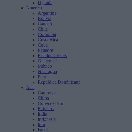
Uganda
América
Argentina
Bolivia
Canadá
Chile
Colombia
Costa Rica
Cuba
Ecuador
Estados Unidos
Guatemala
México
Nicaragua
Perú
República Dominicana
Asia
Camboya
China
Corea del Sur
Filipinas
India
Indonesia
Irán
Israel