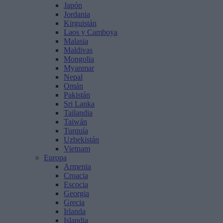
Japón
Jordania
Kirguistán
Laos y Camboya
Malasia
Maldivas
Mongolia
Myanmar
Nepal
Omán
Pakistán
Sri Lanka
Tailandia
Taiwán
Turquía
Uzbekistán
Vietnam
Europa
Armenia
Croacia
Escocia
Georgia
Grecia
Irlanda
Islandia