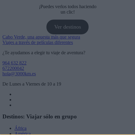
¡Puedes verlos todos haciendo
un clic!
Ver destinos
Navegación
Cabo Verde, una apuesta más que segura
Viajes a través de películas diferentes
de
¿Te ayudamos a elegir tu viaje de aventura?
entradas
964 632 822
672200042
hola@3000km.es
De Lunes a Viernes de 10 a 19
Destinos: Viajar sólo en grupo
África
América