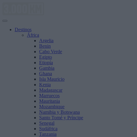
Saltar
al
contenido
Destinos
África
Argelia
Benin
Cabo Verde
Egipto
Etiopía
Gambia
Ghana
Isla Mauricio
Kenia
Madagascar
Marruecos
Mauritania
Mozambique
Namibia y Botswana
Santo Tomé y Príncipe
Senegal
Sudáfrica
Tanzania