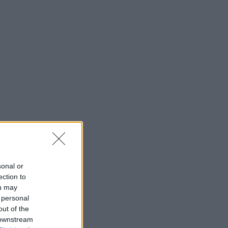
sonal or
ection to
ou may
 personal
out of the
 downstream