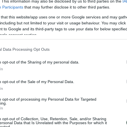
. This information may also be disclosed by us to third parties on the
IA
mer paso»
Participants
that may further disclose it to other third parties.
 that this website/app uses one or more Google services and may gath
including but not limited to your visit or usage behaviour. You may click 
 to Google and its third-party tags to use your data for below specifi
ogle consent section.
l Data Processing Opt Outs
o opt-out of the Sharing of my personal data.
In
o opt-out of the Sale of my Personal Data.
In
to opt-out of processing my Personal Data for Targeted
ing.
In
o opt-out of Collection, Use, Retention, Sale, and/or Sharing
ersonal Data that Is Unrelated with the Purposes for which it
lected.