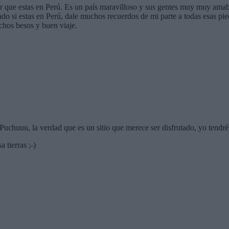
er que estas en Perú. Es un país maravilloso y sus gentes muy muy amab
ado si estas en Perú, dale muchos recuerdos de mi parte a todas esas pie
uchos besos y buen viaje.
huuu, la verdad que es un sitio que merece ser disfrutado, yo tendré q
 tierras ;-)