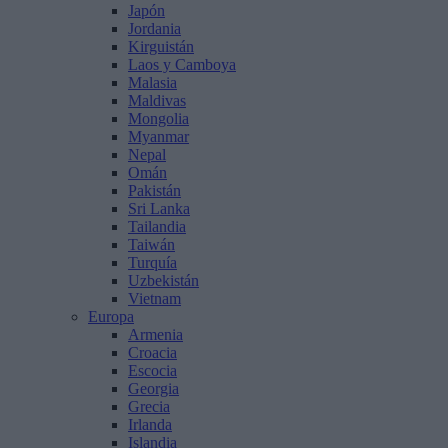
Japón
Jordania
Kirguistán
Laos y Camboya
Malasia
Maldivas
Mongolia
Myanmar
Nepal
Omán
Pakistán
Sri Lanka
Tailandia
Taiwán
Turquía
Uzbekistán
Vietnam
Europa
Armenia
Croacia
Escocia
Georgia
Grecia
Irlanda
Islandia