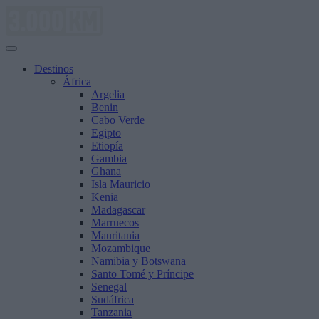
Saltar
al
contenido
Destinos
África
Argelia
Benin
Cabo Verde
Egipto
Etiopía
Gambia
Ghana
Isla Mauricio
Kenia
Madagascar
Marruecos
Mauritania
Mozambique
Namibia y Botswana
Santo Tomé y Príncipe
Senegal
Sudáfrica
Tanzania