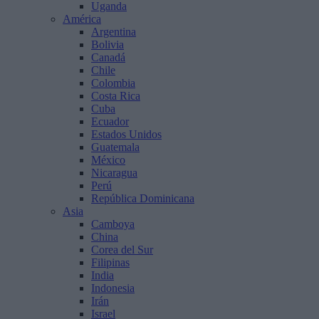
Uganda
América
Argentina
Bolivia
Canadá
Chile
Colombia
Costa Rica
Cuba
Ecuador
Estados Unidos
Guatemala
México
Nicaragua
Perú
República Dominicana
Asia
Camboya
China
Corea del Sur
Filipinas
India
Indonesia
Irán
Israel