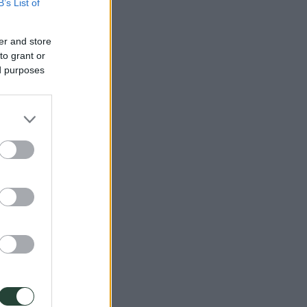
B’s List of
er and store
to grant or
ed purposes