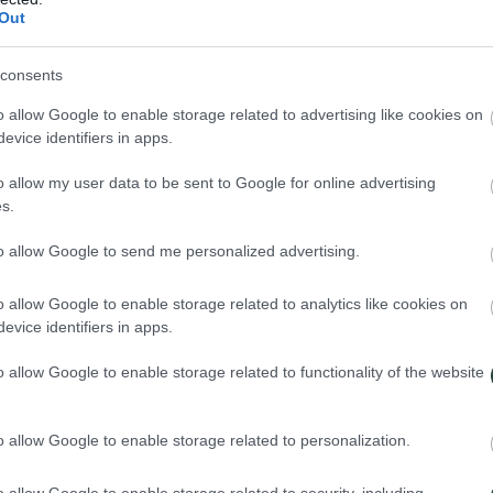
Out
00KM, con mi propia versión de esta motivadora frase de Lao Tsé, ya 
consents
o allow Google to enable storage related to advertising like cookies on
«Un viaje de mil millas comienza con el primer paso»
evice identifiers in apps.
o allow my user data to be sent to Google for online advertising
s.
to allow Google to send me personalized advertising.
o allow Google to enable storage related to analytics like cookies on
 comienza con el primer paso»
”
evice identifiers in apps.
o allow Google to enable storage related to functionality of the website
o allow Google to enable storage related to personalization.
o allow Google to enable storage related to security, including