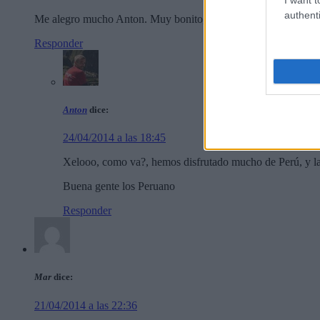
authenti
Me alegro mucho Anton. Muy bonito, contiua y disfruta.
Responder
Anton
dice:
24/04/2014 a las 18:45
Xelooo, como va?, hemos disfrutado mucho de Perú, y la 
Buena gente los Peruano
Responder
Mar
dice:
21/04/2014 a las 22:36