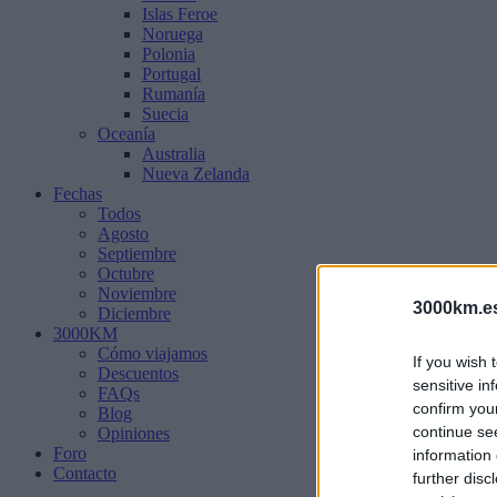
Islas Feroe
Noruega
Polonia
Portugal
Rumanía
Suecia
Oceanía
Australia
Nueva Zelanda
Fechas
Todos
Agosto
Septiembre
Octubre
Noviembre
3000km.e
Diciembre
3000KM
Cómo viajamos
If you wish 
Descuentos
sensitive in
FAQs
confirm you
Blog
continue se
Opiniones
Foro
information 
Contacto
further disc