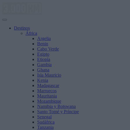
Saltar
al
contenido
Destinos
África
Argelia
Benin
Cabo Verde
Egipto
Etiopía
Gambia
Ghana
Isla Mauricio
Kenia
Madagascar
Marruecos
Mauritania
Mozambique
Namibia y Botswana
Santo Tomé y Príncipe
Senegal
Sudáfrica
Tanzania