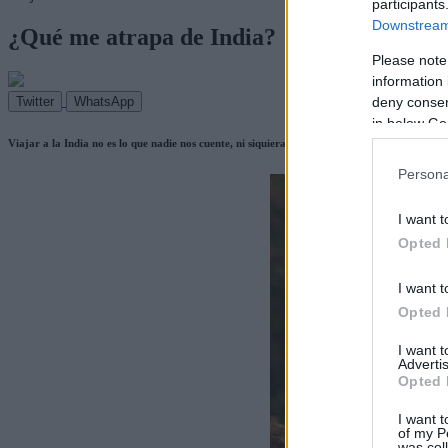
participants
Downstream 
¿Qué me atrapa de India?
Please note
information 
deny consent
Twitter
WhatsApp
in below Go
Viajar a la India no es lo que nadie nos cuente, ni siquiera lo que nosotros percibamos
Persona
I want t
Opted 
I want t
Opted 
I want 
Advertis
Opted 
I want t
of my P
was col