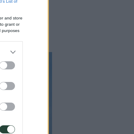
B’s List of
er and store
to grant or
ed purposes