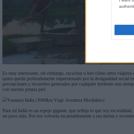
authenti
Es muy interesante, sin embargo, escuchar o leer cómo otros viajeros 
quien queda profundamente impresionado por la desigualdad social ex
percepciones y recuerdos generados por cualquier territorio son siem
con nuestra propia piel.
Para mí India es un espejo gigante, que refleja lo que soy en realida
un poco más. Por eso volvería incansablemente a sus tierras y recomen