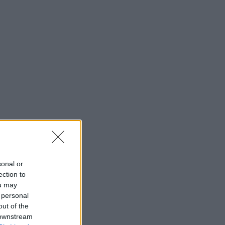
sonal or
ection to
ou may
 personal
out of the
 downstream