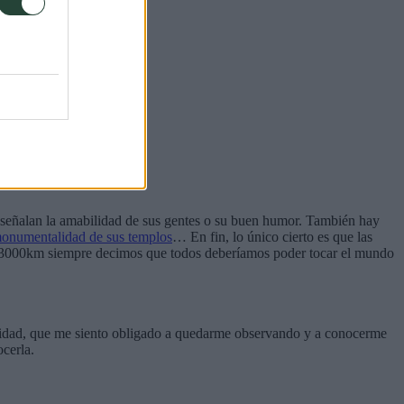
os señalan la amabilidad de sus gentes o su buen humor. También hay
 monumentalidad de sus templos
… En fin, lo único cierto es que las
 en 3000km siempre decimos que todos deberíamos poder tocar el mundo
claridad, que me siento obligado a quedarme observando y a conocerme
ocerla.