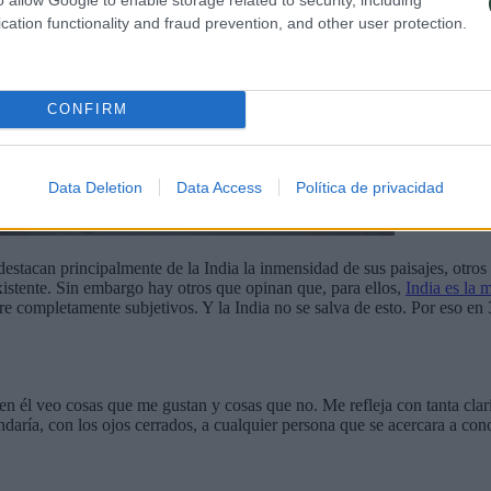
cation functionality and fraud prevention, and other user protection.
CONFIRM
Data Deletion
Data Access
Política de privacidad
destacan principalmente de la India la inmensidad de sus paisajes, otr
istente. Sin embargo hay otros que opinan que, para ellos,
India es la
pre completamente subjetivos. Y la India no se salva de esto. Por eso
d, en él veo cosas que me gustan y cosas que no. Me refleja con tanta 
daría, con los ojos cerrados, a cualquier persona que se acercara a con