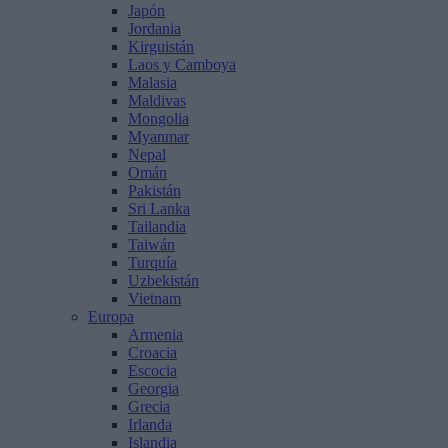
Japón
Jordania
Kirguistán
Laos y Camboya
Malasia
Maldivas
Mongolia
Myanmar
Nepal
Omán
Pakistán
Sri Lanka
Tailandia
Taiwán
Turquía
Uzbekistán
Vietnam
Europa
Armenia
Croacia
Escocia
Georgia
Grecia
Irlanda
Islandia