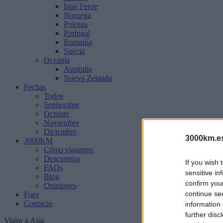
Islas Feroe
Noruega
Polonia
Portugal
Rumanía
Suecia
Oceanía
Australia
Nueva Zelanda
Fechas
Todos
Septiembre
Octubre
Noviembre
Diciembre
3000km.e
3000KM
Cómo viajamos
Descuentos
If you wish 
FAQs
sensitive in
Blog
confirm you
Opiniones
continue se
Foro
Contacto
information 
further disc
Viajar a Asia