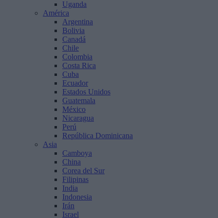
Uganda
América
Argentina
Bolivia
Canadá
Chile
Colombia
Costa Rica
Cuba
Ecuador
Estados Unidos
Guatemala
México
Nicaragua
Perú
República Dominicana
Asia
Camboya
China
Corea del Sur
Filipinas
India
Indonesia
Irán
Israel