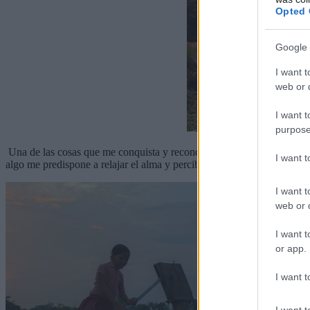
Opted 
Google 
I want t
web or d
I want t
purpose
Una de las cosas que me conquista y reconquista cada vez que regreso 
I want 
algo me predispone a relajar el alma y percibir estados trascendental
I want t
web or d
I want t
or app.
I want t
I want t