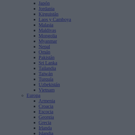
Japón
Jordania
Kirguistán
Laos y Camboya
Malasia
Maldivas
Mongolia
Myanmar
Nepal
Omán
Pakistán
Sri Lanka
Tailandia
Taiwán
Turquía
Uzbekistán
Vietnam
Europa
Armenia
Croacia
Escocia
Georgia
Grecia
Irlanda
Islandia