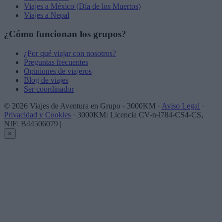
Viajes a México (Día de los Muertos)
Viajes a Nepal
¿Cómo funcionan los grupos?
¿Por qué viajar con nosotros?
Preguntas frecuentes
Opiniones de viajeros
Blog de viajes
Ser coordinador
© 2026 Viajes de Aventura en Grupo - 3000KM ·
Aviso Legal
·
Privacidad y Cookies
· 3000KM: Licencia CV-n-l784-CS4-CS,
NIF: B44506079
|
×