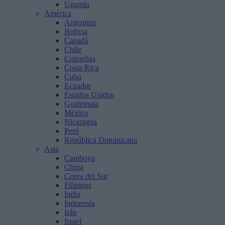
Uganda
América
Argentina
Bolivia
Canadá
Chile
Colombia
Costa Rica
Cuba
Ecuador
Estados Unidos
Guatemala
México
Nicaragua
Perú
República Dominicana
Asia
Camboya
China
Corea del Sur
Filipinas
India
Indonesia
Irán
Israel