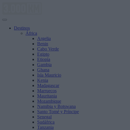
Saltar
al
contenido
Destinos
África
Argelia
Benin
Cabo Verde
Egipto
Etiopía
Gambia
Ghana
Isla Mauricio
Kenia
Madagascar
Marruecos
Mauritania
Mozambique
Namibia y Botswana
Santo Tomé y Príncipe
Senegal
Sudáfrica
Tanzania