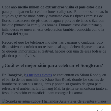
Cada año
medio millón de extranjeros visita el país estos días
para participar en las celebraciones callejeras. Para no desentonar, lo
suyo es gastarse unos bahts y ataviarse con las típicas camisas de
flores, abastecerse de pistolas de agua y polvos de talco o tiza con
los que pintarse la cara y los brazos. Durante estos días turistas y
tailandeses se unen en esta celebración también conocida como la
Fiesta del Agua
.
Recordad que los teléfonos móviles, las cámaras o cualquier otro
dispositivo electrónico no resistente al agua deben dejarse en casa.
Si queréis inmortalizar el festival, haceos con una de esas bolsas de
plástico para móviles.
¿Cuál es el mejor sitio para celebrar el Songkran?
En Bangkok, l
as mejores fiestas
se encuentran en Silom Road y en
el barrio de los mochileros, Khao San Road, donde los coches de
bomberos sacan sus mangueras y ponen su granito de agua para
refrescar el ambiente. En Chiang Mai, la gente se amontona junto al
foso, la estación extra-oficial para recargar las armas.