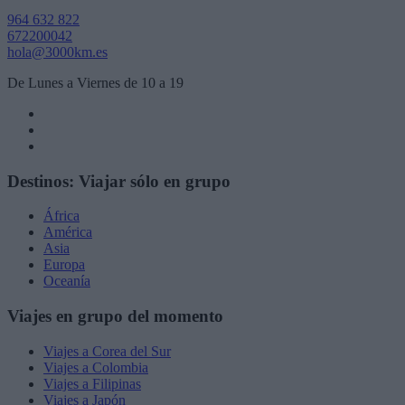
964 632 822
672200042
hola@3000km.es
De Lunes a Viernes de 10 a 19
Destinos: Viajar sólo en grupo
África
América
Asia
Europa
Oceanía
Viajes en grupo del momento
Viajes a Corea del Sur
Viajes a Colombia
Viajes a Filipinas
Viajes a Japón