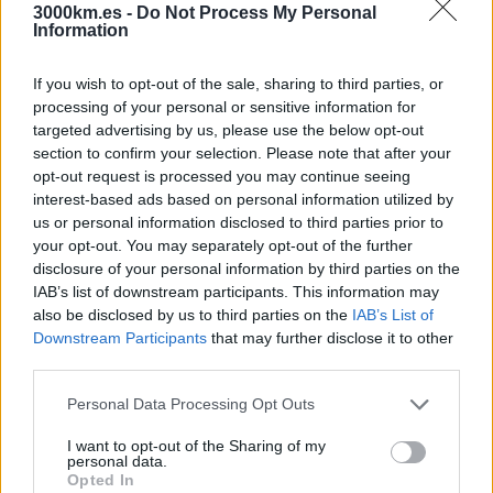
3000km.es -
Do Not Process My Personal
Information
Una auténtica locura pasada por agua que no os podéis
perder. Uníos a 3000km en
nuestro próximo viaje de
aventura a Tailandia
. Mójate
If you wish to opt-out of the sale, sharing to third parties, or
processing of your personal or sensitive information for
Ya sabéis, este abril aguas mil en el
Songkran Festival
. Si queréis
targeted advertising by us, please use the below opt-out
descubrir más cositas sobre este empapada jarana,
echadle un
vistazo a esta impagable web
.
section to confirm your selection. Please note that after your
opt-out request is processed you may continue seeing
¡Be water my friend
!
interest-based ads based on personal information utilized by
us or personal information disclosed to third parties prior to
your opt-out. You may separately opt-out of the further
disclosure of your personal information by third parties on the
IAB’s list of downstream participants. This information may
also be disclosed by us to third parties on the
IAB’s List of
Downstream Participants
that may further disclose it to other
third parties.
Please note that this website/app uses one or more Google
Personal Data Processing Opt Outs
services and may gather and store information including but
not limited to your visit or usage behaviour. You may click to
I want to opt-out of the Sharing of my
personal data.
grant or deny consent to Google and its third-party tags to
Opted In
use your data for below specified purposes in below Google