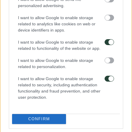
personalized advertising.
Nombre
*
I want to allow Google to enable storage
Correo electrónico
*
related to analytics like cookies on web or
Web
device identifiers in apps.
I want to allow Google to enable storage
El periodo de verificación de reCAPTCHA ha caducado. Por favor,
related to functionality of the website or app.
recarga la página.
I want to allow Google to enable storage
related to personalization.
TÚ PRÓXIMO VIAJE EMPIEZA
I want to allow Google to enable storage
AQUÍ....
related to security, including authentication
functionality and fraud prevention, and other
user protection.
CONFIRM