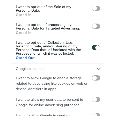
consent section.
I want to opt-out of the Sale of my
Personal Data.
Opted In
¡Feliz Aventura!
I want to opt-out of processing my
Personal Data for Targeted Advertising.
Opted In
Deja una respuesta
I want to opt-out of Collection, Use,
Tu dirección de correo electrónico no será publicada.
Los campos
Retention, Sale, and/or Sharing of my
obligatorios están marcados con
*
Personal Data that Is Unrelated with the
Purposes for which it was collected.
Opted Out
Google consents
I want to allow Google to enable storage
related to advertising like cookies on web or
device identifiers in apps.
Puedes usar estas etiquetas y atributos
HTML
:
I want to allow my user data to be sent to
<a href="" title=""> <abbr title=""> <acronym title=""> <b>
Google for online advertising purposes.
<blockquote cite=""> <cite> <code> <del datetime=""> <em> <i>
<q cite=""> <s> <strike> <strong>
I want to allow Google to send me