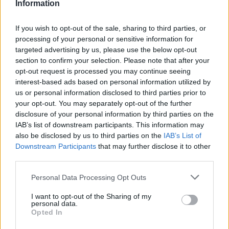
672200042
Information
hola@3000km.es
De Lunes a Viernes de 10 a 19
If you wish to opt-out of the sale, sharing to third parties, or
processing of your personal or sensitive information for
targeted advertising by us, please use the below opt-out
section to confirm your selection. Please note that after your
opt-out request is processed you may continue seeing
Destinos: Viajar sólo en grupo
interest-based ads based on personal information utilized by
us or personal information disclosed to third parties prior to
África
your opt-out. You may separately opt-out of the further
América
disclosure of your personal information by third parties on the
Asia
IAB’s list of downstream participants. This information may
Europa
also be disclosed by us to third parties on the
IAB’s List of
Oceanía
Downstream Participants
that may further disclose it to other
third parties.
Viajes en grupo del momento
Please note that this website/app uses one or more Google
Personal Data Processing Opt Outs
Viajes a Corea del Sur
services and may gather and store information including but
Viajes a Colombia
not limited to your visit or usage behaviour. You may click to
I want to opt-out of the Sharing of my
Viajes a Filipinas
personal data.
Viajes a Japón
grant or deny consent to Google and its third-party tags to
Opted In
Viajes a México (Día de los Muertos)
use your data for below specified purposes in below Google
Viajes a Nepal
consent section.