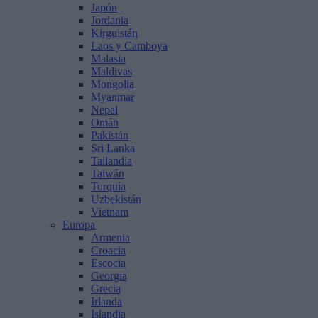
Japón
Jordania
Kirguistán
Laos y Camboya
Malasia
Maldivas
Mongolia
Myanmar
Nepal
Omán
Pakistán
Sri Lanka
Tailandia
Taiwán
Turquía
Uzbekistán
Vietnam
Europa
Armenia
Croacia
Escocia
Georgia
Grecia
Irlanda
Islandia