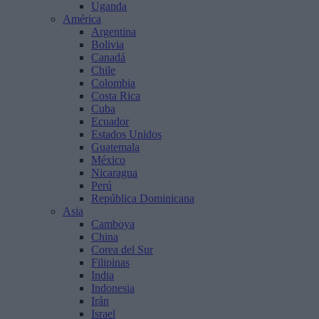
Uganda
América
Argentina
Bolivia
Canadá
Chile
Colombia
Costa Rica
Cuba
Ecuador
Estados Unidos
Guatemala
México
Nicaragua
Perú
República Dominicana
Asia
Camboya
China
Corea del Sur
Filipinas
India
Indonesia
Irán
Israel