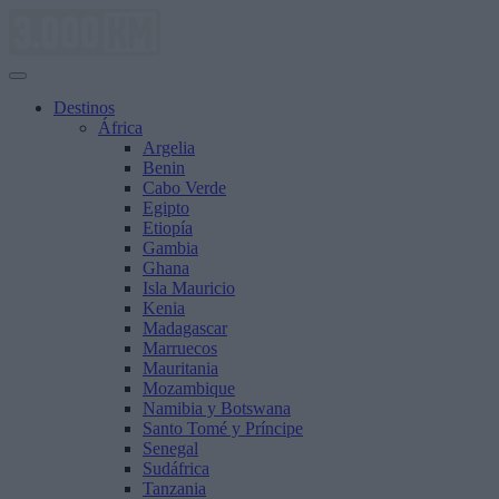
Saltar
al
contenido
Destinos
África
Argelia
Benin
Cabo Verde
Egipto
Etiopía
Gambia
Ghana
Isla Mauricio
Kenia
Madagascar
Marruecos
Mauritania
Mozambique
Namibia y Botswana
Santo Tomé y Príncipe
Senegal
Sudáfrica
Tanzania