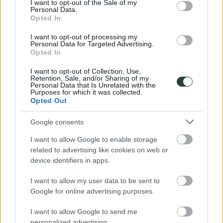
I want to opt-out of the Sale of my
Personal Data.
¿Cómo funcionan los grupos?
Opted In
¿Por qué viajar con nosotros?
I want to opt-out of processing my
Preguntas frecuentes
Personal Data for Targeted Advertising.
Opiniones de viajeros
Opted In
Blog de viajes
Ser coordinador
I want to opt-out of Collection, Use,
Retention, Sale, and/or Sharing of my
Personal Data that Is Unrelated with the
© 2026 Viajes de Aventura en Grupo - 3000KM ·
Aviso Legal
·
Purposes for which it was collected.
Privacidad y Cookies
· 3000KM: Licencia CV-n-l784-CS4-CS,
Opted Out
NIF: B44506079
|
×
Google consents
I want to allow Google to enable storage
related to advertising like cookies on web or
device identifiers in apps.
I want to allow my user data to be sent to
Google for online advertising purposes.
I want to allow Google to send me
personalized advertising.