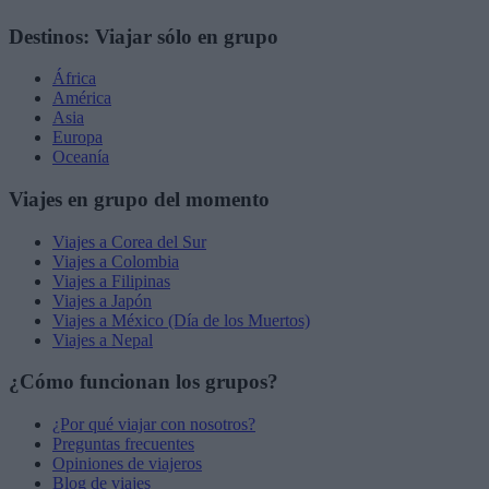
Destinos: Viajar sólo en grupo
África
América
Asia
Europa
Oceanía
Viajes en grupo del momento
Viajes a Corea del Sur
Viajes a Colombia
Viajes a Filipinas
Viajes a Japón
Viajes a México (Día de los Muertos)
Viajes a Nepal
¿Cómo funcionan los grupos?
¿Por qué viajar con nosotros?
Preguntas frecuentes
Opiniones de viajeros
Blog de viajes