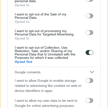
personal data.
grant or deny consent to Google and its third-party tags to
Opted In
use your data for below specified purposes in below Google
consent section.
I want to opt-out of the Sale of my
Personal Data.
Opted In
I want to opt-out of processing my
Personal Data for Targeted Advertising.
Opted In
I want to opt-out of Collection, Use,
Retention, Sale, and/or Sharing of my
Personal Data that Is Unrelated with the
Purposes for which it was collected.
Opted Out
Google consents
I want to allow Google to enable storage
related to advertising like cookies on web or
Fjaðrárgljúfur
device identifiers in apps.
A menudo considerado uno de los cañones más bellos de
I want to allow my user data to be sent to
Islandia, Fjaðrárgljúfur tiene cerca de 100 metros de
Google for online advertising purposes.