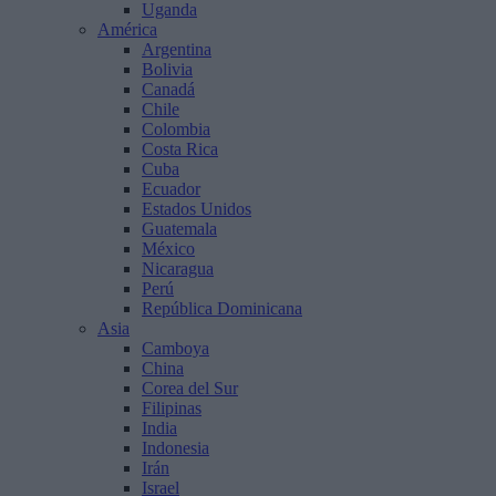
Uganda
América
Argentina
Bolivia
Canadá
Chile
Colombia
Costa Rica
Cuba
Ecuador
Estados Unidos
Guatemala
México
Nicaragua
Perú
República Dominicana
Asia
Camboya
China
Corea del Sur
Filipinas
India
Indonesia
Irán
Israel