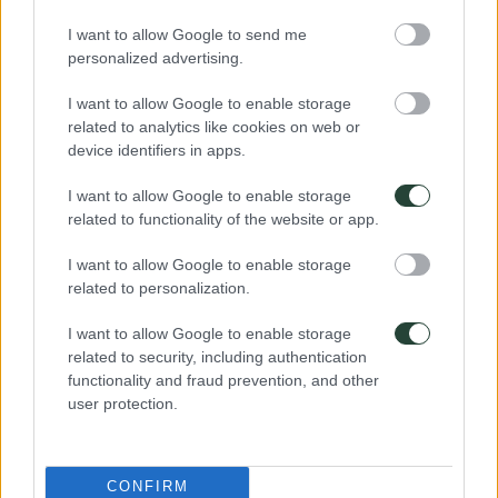
profundidad y 2 kilómetros de largo con paredes escarpadas
talladas a través de la erosión del río Fjaðrá. Hay una ruta de
I want to allow Google to send me
senderismo bien controlada y sencilla en la parte superior
personalized advertising.
del cañón.
¡No te pierdas nuestro
viaje en grupo de 8 días
por el sur de
I want to allow Google to enable storage
Islandia!
related to analytics like cookies on web or
device identifiers in apps.
Gljúfrafoss
I want to allow Google to enable storage
A pocos pasos de la icónica cascada de Seljalandsfoss, se
related to functionality of the website or app.
encuentra Gljúfrafoss. Una cascada menos conocida pero no
menos impresionante. Gljúfrafoss está escondida detrás de
I want to allow Google to enable storage
una gran grieta en la roca y necesitas caminar a través de
una pequeña cueva para encontrar las cataratas. Una vez
related to personalization.
que atraviesas la cueva, vas a encontrar las paredes de
roca cubiertas de musgo y el agua chocando contra la poza
I want to allow Google to enable storage
poco profunda. Como es menos conocida, hay muchas
related to security, including authentication
posibilidades de que no te encuentres a nadie.
functionality and fraud prevention, and other
user protection.
Svartifoss
Ubicada a varios kilómetros del Parque Nacional
Vatnajokull, Svartifoss no se accesible desde la carretera,
CONFIRM
pero vale la pena la caminata de ida y vuelta de 90 minutos