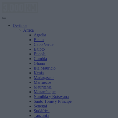
Saltar
al
contenido
Destinos
África
Argelia
Benin
Cabo Verde
Egipto
Etiopía
Gambia
Ghana
Isla Mauricio
Kenia
Madagascar
Marruecos
Mauritania
Mozambique
Namibia y Botswana
Santo Tomé y Príncipe
Senegal
Sudáfrica
Tanzania