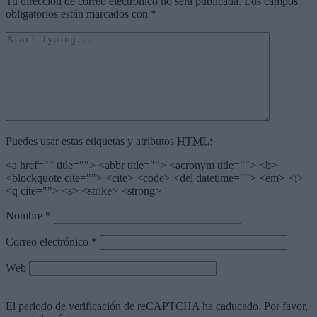
Tu dirección de correo electrónico no será publicada.
Los campos
obligatorios están marcados con
*
Puedes usar estas etiquetas y atributos
HTML
:
<a href="" title=""> <abbr title=""> <acronym title=""> <b>
<blockquote cite=""> <cite> <code> <del datetime=""> <em> <i>
<q cite=""> <s> <strike> <strong>
Nombre
*
Correo electrónico
*
Web
El periodo de verificación de reCAPTCHA ha caducado. Por favor,