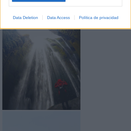
para ver una de las cascadas más singulares de Islandia.
Svartifoss es única debida a las columnas de basalto negro
que forman la pared empinada de la que cae el agua.
Data Deletion
Data Access
Política de privacidad