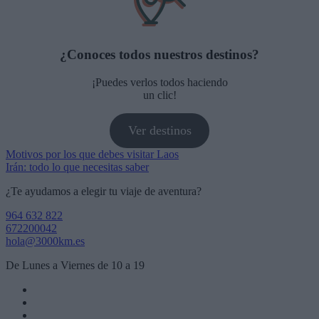
¿Conoces todos nuestros destinos?
¡Puedes verlos todos haciendo
un clic!
Ver destinos
Navegación
Motivos por los que debes visitar Laos
Irán: todo lo que necesitas saber
de
¿Te ayudamos a elegir tu viaje de aventura?
entradas
964 632 822
672200042
hola@3000km.es
De Lunes a Viernes de 10 a 19