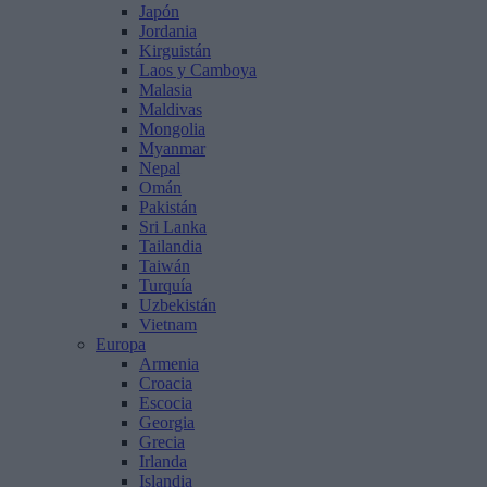
Japón
Jordania
Kirguistán
Laos y Camboya
Malasia
Maldivas
Mongolia
Myanmar
Nepal
Omán
Pakistán
Sri Lanka
Tailandia
Taiwán
Turquía
Uzbekistán
Vietnam
Europa
Armenia
Croacia
Escocia
Georgia
Grecia
Irlanda
Islandia