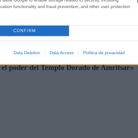
 religión o país que seas. Puedes entrar a todos los sitios sagrados o no
cation functionality and fraud prevention, and other user protection.
haga falta y de manera totalmente segura adermas de ayudar en labores d
lo, que viene a ser la generosa cifra de unas 80.000 a unas 100.000 pe
ma o manta a miles de sijs y a forasteros/as, sino baño, ducha, agu
CONFIRM
ado por la comunidad sij se concentra en el epicentro y fluye. Sí, así
Data Deletion
Data Access
Política de privacidad
ado de Amritsar»
 el poder del Templo Dorado de Amritsar
»