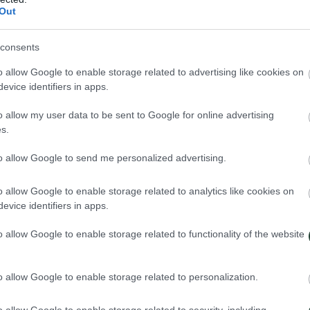
Out
consents
o allow Google to enable storage related to advertising like cookies on
evice identifiers in apps.
o allow my user data to be sent to Google for online advertising
s.
nes no se cortan el pelo y la barba en la vida. De hecho el pelo se enr
to allow Google to send me personalized advertising.
 a modo de toga. A parte del turbante, los practicantes deben llevar sie
interior de algodón) y
kirpán
(pequeña daga para la autodefensa o para p
o allow Google to enable storage related to analytics like cookies on
la mano del Gurú Nanak. Las enseñanzas están contenidas en el libro
evice identifiers in apps.
dependientemente de la casta, la religión, el color de piel, el estatus, 
ervicio desinteresado, ayudar a construir una vida comunitaria y contrib
o allow Google to enable storage related to functionality of the website
o allow Google to enable storage related to personalization.
o allow Google to enable storage related to security, including