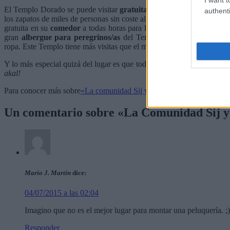
El Templo Dorado se puede visitar
gratuita y libremente,
seas de la
authenti
los zapatos de miles de personas sin coste alguno todo el tiempo que 
gratuita en su
comedor
a todas horas para la gente que acude al Temp
gran
albergue para peregrinos/as
del Templo, donde no sólo dan ca
ropa. Este Templo tiene más visitas que el mítico Taj Mahal.
Y lo más especial quizá del lugar es que todo este poder dorado gener
akal!
Para conocer más sobre
«La comunidad Sij y el poder del Templo Dor
Un comentario sobre «
La Comunidad Sij y
Mario J. Martin
dice:
04/07/2015 a las 02:04
Imagino que no es el mejor lugar para montar una peluquería. ;)
Responder