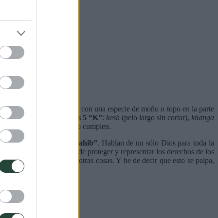
olla en el turbante, de niño con una especie de moño o topo en la parte
mpre estos
5 artículos o las 5 “K”
:
kesh
(pelo largo sin cortar),
khanga
roteger a un tercero). Y lo cumplen.
 sagrado
“Gurú Granth Sahib”
. Hablan de un sólo Dios para toda la
la edad, el género… Hablan de proteger y representar los derechos de los
uir con la sociedad… entre otras cosas. Y he de decir que esto se palpa,