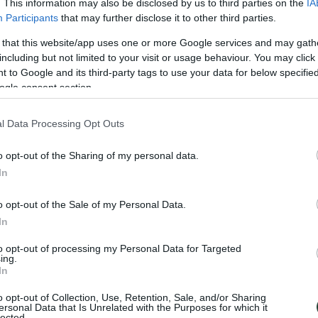
. This information may also be disclosed by us to third parties on the
IA
Participants
that may further disclose it to other third parties.
Dorado de Amritsar
 that this website/app uses one or more Google services and may gath
including but not limited to your visit or usage behaviour. You may click 
 to Google and its third-party tags to use your data for below specifi
ogle consent section.
iaje alternativo por India. No sé por qué, este lugar en Punjab y so
 toneladas de oro no podía pasar desapercibido a mis ojos. Quizá fues
 ciudad del caos. O el poder que genera el sentimiento de comunidad fre
l Data Processing Opt Outs
 inmortalidad”. Es el centro cultural y espiritual de la religión Sij, 
o opt-out of the Sharing of my personal data.
do del Sijismo. Es allí también donde se instaló el
Akal Takht
(Trono de
 cuidándolo como si de un ser vivo se tratase.
In
o opt-out of the Sale of my Personal Data.
In
to opt-out of processing my Personal Data for Targeted
ing.
In
o opt-out of Collection, Use, Retention, Sale, and/or Sharing
ersonal Data that Is Unrelated with the Purposes for which it
lected.