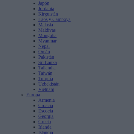
Japón
Jordania
Kirguistán
Laos y Camboya
Malasia
Maldivas
Mongolia
Myanmar
Nepal
Omán
Pakistán
Sri Lanka
Tailandia
Taiwán
Turquía
Uzbekistán
Vietnam
Europa
Armenia
Croacia
Escocia
Georgia
Grecia
Irlanda
Islandia