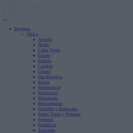
Saltar
al
contenido
Destinos
África
Argelia
Benin
Cabo Verde
Egipto
Etiopía
Gambia
Ghana
Isla Mauricio
Kenia
Madagascar
Marruecos
Mauritania
Mozambique
Namibia y Botswana
Santo Tomé y Príncipe
Senegal
Sudáfrica
Tanzania