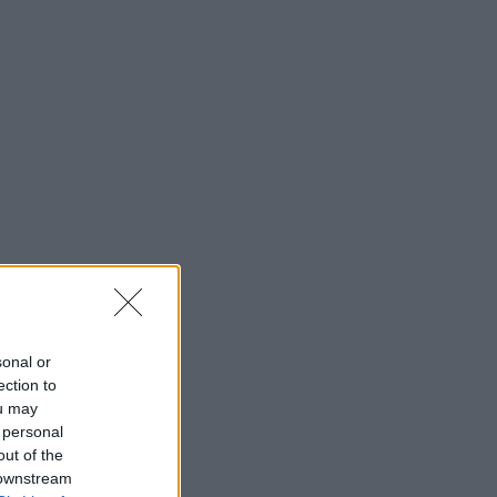
sonal or
ection to
ou may
 personal
out of the
 downstream