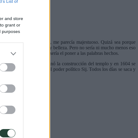
B’s List of
er and store
to grant or
ed purposes
bre todo su Golden Temple, me parecía majestuoso. Quizá sea porque
e por su imponente tamaño y belleza. Pero no sería ni mucho menos eso
nte al individualismo. O sería el poner a las palabras hechos.
de la India. En 1601 se terminó la construcción del templo y en 1604 se
 la inmortalidad), sede del poder político Sij. Todos los días se saca y