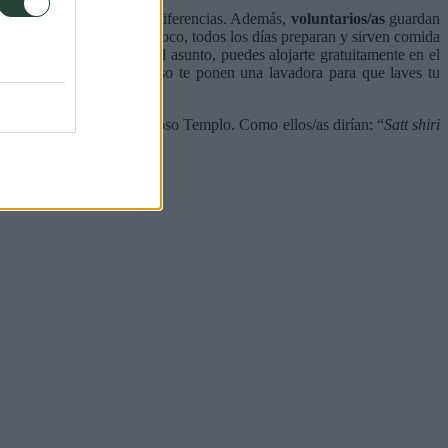
, ver sus rituales, no hay diferencias. Además,
voluntarios/as
guardan
e limpieza. Por si fuera poco, todos los días preparan y sirven comida
rsonas. Y para rematar el asunto, puedes alojarte gratuitamente en el
a caliente, jabón e incluso te ponen una lavadora para que laves tu
 es. Cual boomerang. Poderoso Templo. Como ellos/as dirían: “
Satt shiri