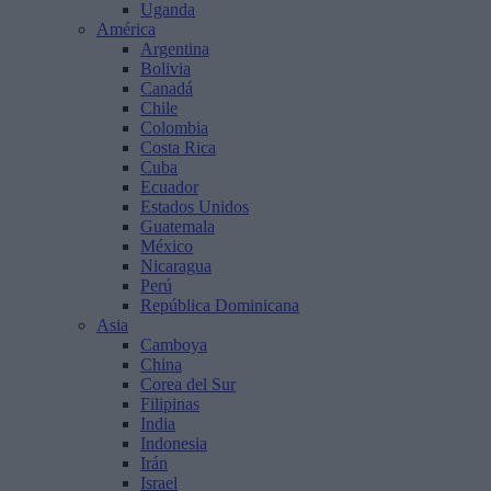
Uganda
América
Argentina
Bolivia
Canadá
Chile
Colombia
Costa Rica
Cuba
Ecuador
Estados Unidos
Guatemala
México
Nicaragua
Perú
República Dominicana
Asia
Camboya
China
Corea del Sur
Filipinas
India
Indonesia
Irán
Israel