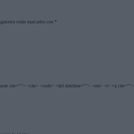
gatorios están marcados con
*
quote cite=""> <cite> <code> <del datetime=""> <em> <i> <q cite="">