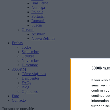
Islas Feroe
Noruega
Polonia
Portugal
Rumanía
Suecia
Oceanía
Australia
Nueva Zelanda
Fechas
Todos
Septiembre
Octubre
Noviembre
Diciembre
3000km.e
3000KM
Cómo viajamos
Descuentos
If you wish 
FAQs
sensitive in
Blog
confirm you
Opiniones
continue se
Foro
Contacto
information 
further disc
Turismo responsable