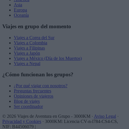
Asia
Europa
Oceanía
Viajes en grupo del momento
Viajes a Corea del Sur
Viajes a Colombia
Viajes a Filipinas
Viajes a Japón
Viajes a México (Día de los Muertos)
Viajes a Nepal
¿Cómo funcionan los grupos?
¿Por qué viajar con nosotros?
Preguntas frecuentes
Opiniones de viajeros
Blog de viajes
Ser coordinador
© 2026 Viajes de Aventura en Grupo - 3000KM ·
Aviso Legal
·
Privacidad y Cookies
· 3000KM: Licencia CV-n-l784-CS4-CS,
NIF: B44506079
|