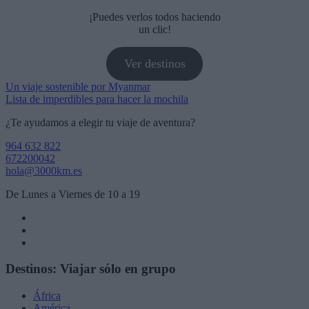
¡Puedes verlos todos haciendo
un clic!
Ver destinos
Navegación
Un viaje sostenible por Myanmar
Lista de imperdibles para hacer la mochila
de
¿Te ayudamos a elegir tu viaje de aventura?
entradas
964 632 822
672200042
hola@3000km.es
De Lunes a Viernes de 10 a 19
Destinos: Viajar sólo en grupo
África
América