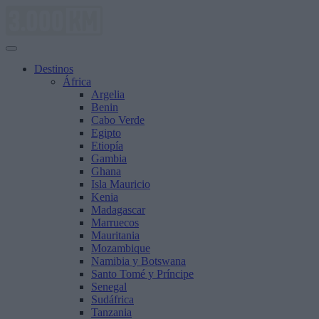
Saltar
al
contenido
Destinos
África
Argelia
Benin
Cabo Verde
Egipto
Etiopía
Gambia
Ghana
Isla Mauricio
Kenia
Madagascar
Marruecos
Mauritania
Mozambique
Namibia y Botswana
Santo Tomé y Príncipe
Senegal
Sudáfrica
Tanzania