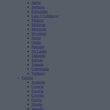
Japón
Jordania
Kirguistán
Laos y Camboya
Malasia
Maldivas
Mongolia
Myanmar
Nepal
Omán
Pakistán
Sri Lanka
Tailandia
Taiwán
Turquía
Uzbekistán
Vietnam
Europa
Armenia
Croacia
Escocia
Georgia
Grecia
Irlanda
Islandia