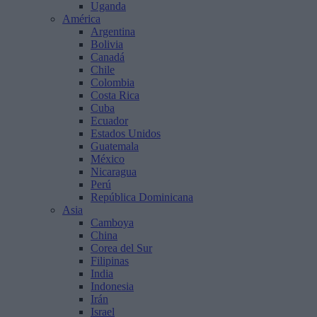
Uganda
América
Argentina
Bolivia
Canadá
Chile
Colombia
Costa Rica
Cuba
Ecuador
Estados Unidos
Guatemala
México
Nicaragua
Perú
República Dominicana
Asia
Camboya
China
Corea del Sur
Filipinas
India
Indonesia
Irán
Israel