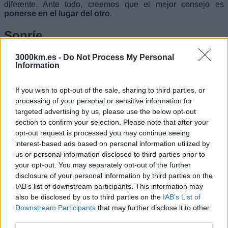
diferente. Ante todo, creemos que el mejor consejo es
ponerse en el lugar del otro
.
Sonríe
Sonríe a un extraño y hazles una pregunta. Conversa con los
3000km.es -
Do Not Process My Personal
Information
dueños de las tiendas o vendedores del mercado, y muestra
a los lugareños que estas interesado en ellos y su cultura.
No sabes dónde puede llegar una simple introducción o
If you wish to opt-out of the sale, sharing to third parties, or
pregunta.
processing of your personal or sensitive information for
targeted advertising by us, please use the below opt-out
Se educado
section to confirm your selection. Please note that after your
opt-out request is processed you may continue seeing
Normalmente cuando viajamos se nos acercarán dos tipos
interest-based ads based on personal information utilized by
de personas: aquellos que quieren relacionarse con
us or personal information disclosed to third parties prior to
nosotros y otros que posiblemente quieran obtener algún
beneficio. En el primer caso, como extranjero despiertas
your opt-out. You may separately opt-out of the further
curiosidad y pueda que quieran conversar contigo, hacerse
disclosure of your personal information by third parties on the
una foto o invitarte a tomar un té. En el segundo caso, lo
IAB’s list of downstream participants. This information may
mejor es contestar con una sonrisa y un “No estoy
also be disclosed by us to third parties on the
IAB’s List of
interesado, gracias”. Lo entenderá y te dejará en paz si lo
Downstream Participants
that may further disclose it to other
haces con buenas formas.
third parties.