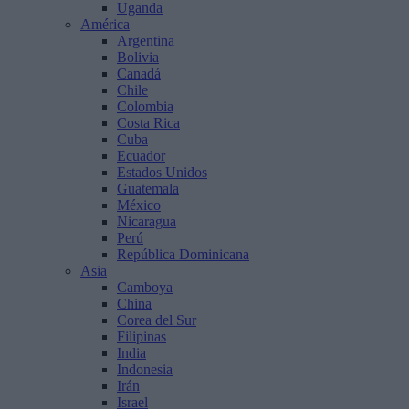
Uganda
América
Argentina
Bolivia
Canadá
Chile
Colombia
Costa Rica
Cuba
Ecuador
Estados Unidos
Guatemala
México
Nicaragua
Perú
República Dominicana
Asia
Camboya
China
Corea del Sur
Filipinas
India
Indonesia
Irán
Israel