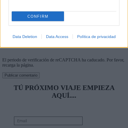
<a href="" title=""> <abbr title=""> <acronym title=""> <b>
<blockquote cite=""> <cite> <code> <del datetime=""> <em> <i>
<q cite=""> <s> <strike> <strong>
CONFIRM
Nombre
*
Correo electrónico
*
Data Deletion
Data Access
Política de privacidad
Web
El periodo de verificación de reCAPTCHA ha caducado. Por favor,
recarga la página.
TÚ PRÓXIMO VIAJE EMPIEZA
AQUÍ....