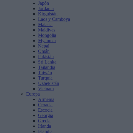
Japón
Jordania
Kirguistán
Laos y Camboya
Malasia
Maldivas
Mongolia
Myanmar
Nepal
Omán
Pakistán
Sri Lanka
Tailandia
Taiwán
Turquía
Uzbekistán
Vietnam
Europa
Armenia
Croacia
Escocia
Georgia
Grecia
Irlanda
Islandia