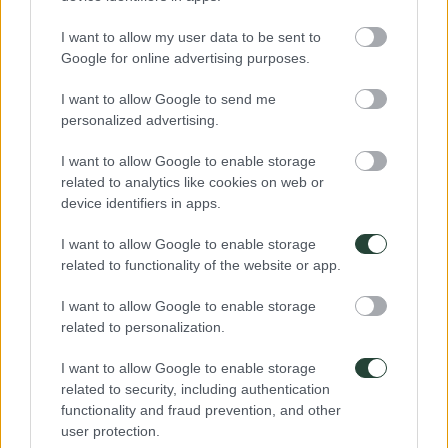
Adáptate a su cultura de un nuevo destino a
mhttps://3000km.esedida que vaya pasando el tiempo, ya
I want to allow my user data to be sent to
sea llevando a cabo sus saludos o costumbres a fin de
Google for online advertising purposes.
sentirte uno más y respetar el entorno que te rodea. Por
ejemplo, diciendo “Namaste” para saludar en la India. O
quitarse los zapatos al entrar en una casa en Laos.
I want to allow Google to send me
personalized advertising.
¿Te inspira un viaje? Echa un vistazo a nuestros
próximos
viajes en grupo de 3000km
I want to allow Google to enable storage
related to analytics like cookies on web or
Deja una respuesta
device identifiers in apps.
Tu dirección de correo electrónico no será publicada.
Los campos
I want to allow Google to enable storage
obligatorios están marcados con
*
related to functionality of the website or app.
I want to allow Google to enable storage
related to personalization.
I want to allow Google to enable storage
related to security, including authentication
functionality and fraud prevention, and other
Puedes usar estas etiquetas y atributos
HTML
:
user protection.