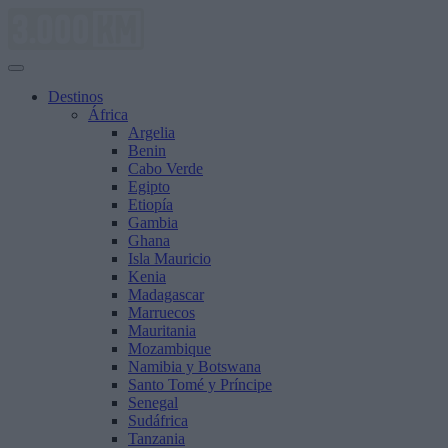
Saltar
al
contenido
Destinos
África
Argelia
Benin
Cabo Verde
Egipto
Etiopía
Gambia
Ghana
Isla Mauricio
Kenia
Madagascar
Marruecos
Mauritania
Mozambique
Namibia y Botswana
Santo Tomé y Príncipe
Senegal
Sudáfrica
Tanzania