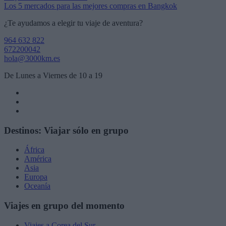
Los 5 mercados para las mejores compras en Bangkok
de
¿Te ayudamos a elegir tu viaje de aventura?
entradas
964 632 822
672200042
hola@3000km.es
De Lunes a Viernes de 10 a 19
Destinos: Viajar sólo en grupo
África
América
Asia
Europa
Oceanía
Viajes en grupo del momento
Viajes a Corea del Sur