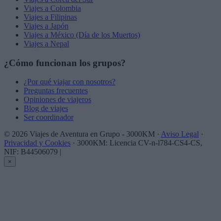
Viajes a Colombia
Viajes a Filipinas
Viajes a Japón
Viajes a México (Día de los Muertos)
Viajes a Nepal
¿Cómo funcionan los grupos?
¿Por qué viajar con nosotros?
Preguntas frecuentes
Opiniones de viajeros
Blog de viajes
Ser coordinador
© 2026 Viajes de Aventura en Grupo - 3000KM ·
Aviso Legal
·
Privacidad y Cookies
· 3000KM: Licencia CV-n-l784-CS4-CS,
NIF: B44506079
|
×