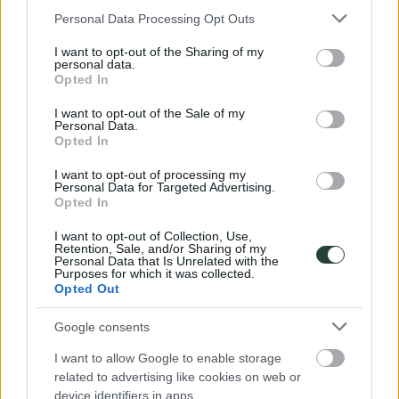
Toma el transporte público
Please note that this website/app uses one or more Google
Personal Data Processing Opt Outs
services and may gather and store information including but
Al tomar transporte público estas expuesto a un rango más
not limited to your visit or usage behaviour. You may click to
I want to opt-out of the Sharing of my
amplio de personas y puedes ver de cerca cómo interactuan
personal data.
grant or deny consent to Google and its third-party tags to
en su dia a dia.
Opted In
use your data for below specified purposes in below Google
consent section.
Atención con las fotografías
I want to opt-out of the Sale of my
Personal Data.
Opted In
Por un momento imagina que es a ti a quien alguien hace
una fotografía mientras te tomas un café en tu ciudad, ¿te
I want to opt-out of processing my
gustaría? Hacer fotos puede ser una excusa perfecta para
Personal Data for Targeted Advertising.
Opted In
entablar vínculos pero antes procura pedir permiso.
I want to opt-out of Collection, Use,
Retention, Sale, and/or Sharing of my
Personal Data that Is Unrelated with the
Purposes for which it was collected.
Opted Out
Google consents
I want to allow Google to enable storage
Adáptate a sus costumbres
related to advertising like cookies on web or
device identifiers in apps.