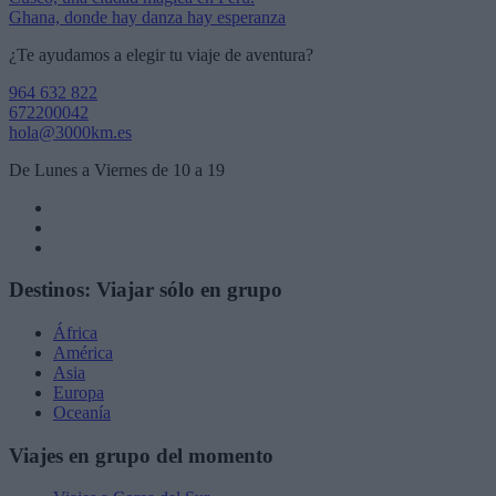
Navegación
Ghana, donde hay danza hay esperanza
de
¿Te ayudamos a elegir tu viaje de aventura?
entradas
964 632 822
672200042
hola@3000km.es
De Lunes a Viernes de 10 a 19
Destinos: Viajar sólo en grupo
África
América
Asia
Europa
Oceanía
Viajes en grupo del momento