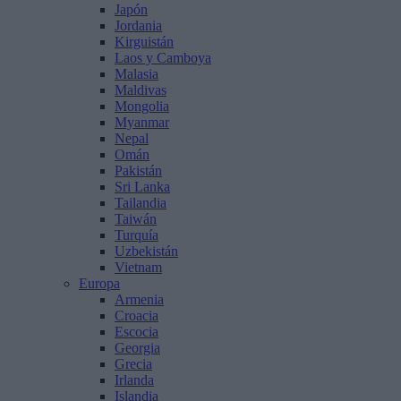
Japón
Jordania
Kirguistán
Laos y Camboya
Malasia
Maldivas
Mongolia
Myanmar
Nepal
Omán
Pakistán
Sri Lanka
Tailandia
Taiwán
Turquía
Uzbekistán
Vietnam
Europa
Armenia
Croacia
Escocia
Georgia
Grecia
Irlanda
Islandia