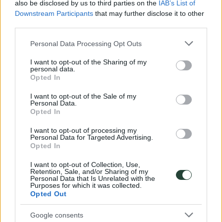
also be disclosed by us to third parties on the
IAB’s List of
Downstream Participants
that may further disclose it to other
third parties.
Please note that this website/app uses one or more Google
Personal Data Processing Opt Outs
services and may gather and store information including but
not limited to your visit or usage behaviour. You may click to
I want to opt-out of the Sharing of my
personal data.
grant or deny consent to Google and its third-party tags to
Opted In
use your data for below specified purposes in below Google
consent section.
I want to opt-out of the Sale of my
Personal Data.
Opted In
I want to opt-out of processing my
Personal Data for Targeted Advertising.
Opted In
I want to opt-out of Collection, Use,
Retention, Sale, and/or Sharing of my
Personal Data that Is Unrelated with the
Purposes for which it was collected.
Opted Out
Google consents