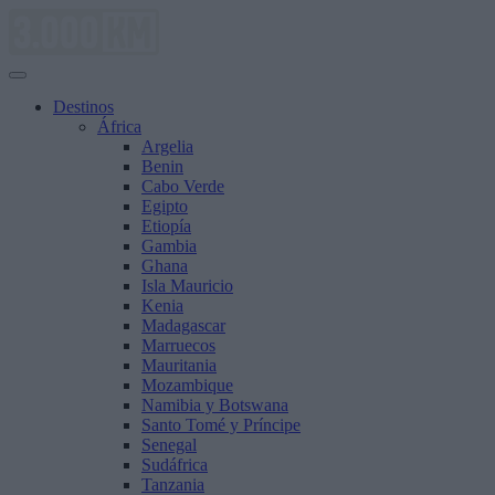
Saltar
al
contenido
Destinos
África
Argelia
Benin
Cabo Verde
Egipto
Etiopía
Gambia
Ghana
Isla Mauricio
Kenia
Madagascar
Marruecos
Mauritania
Mozambique
Namibia y Botswana
Santo Tomé y Príncipe
Senegal
Sudáfrica
Tanzania