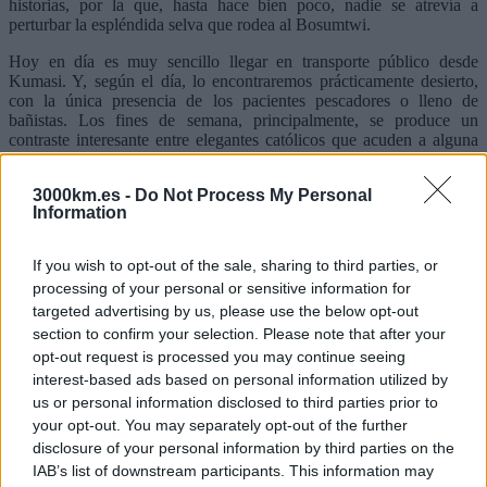
historias, por la que, hasta hace bien poco, nadie se atrevía a
perturbar la espléndida selva que rodea al Bosumtwi.
Hoy en día es muy sencillo llegar en transporte público desde
Kumasi. Y, según el día, lo encontraremos prácticamente desierto,
con la única presencia de los pacientes pescadores o lleno de
bañistas. Los fines de semana, principalmente, se produce un
contraste interesante entre elegantes católicos que acuden a alguna
de las iglesias que hay en las inmediaciones del lago y divertidos
«domingueros» que vienen a tomar un baño en las plácidas aguas.
3000km.es -
Do Not Process My Personal
Information
If you wish to opt-out of the sale, sharing to third parties, or
Existen varios alojamientos de distintos niveles a las orillas del lago,
processing of your personal or sensitive information for
así como un recorrido interesante para hacer en bicicleta dando la
targeted advertising by us, please use the below opt-out
vuelta al lago, atravesando interesantes zonas selváticas y pasando
por las más de 30 aldeas que se ubican en los 50 km rodean el lago.
section to confirm your selection. Please note that after your
opt-out request is processed you may continue seeing
interest-based ads based on personal information utilized by
us or personal information disclosed to third parties prior to
your opt-out. You may separately opt-out of the further
disclosure of your personal information by third parties on the
IAB’s list of downstream participants. This information may