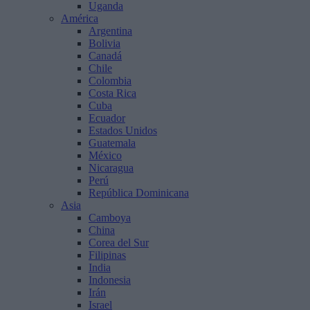
Uganda
América
Argentina
Bolivia
Canadá
Chile
Colombia
Costa Rica
Cuba
Ecuador
Estados Unidos
Guatemala
México
Nicaragua
Perú
República Dominicana
Asia
Camboya
China
Corea del Sur
Filipinas
India
Indonesia
Irán
Israel