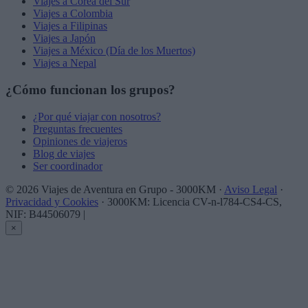
Viajes a Corea del Sur
Viajes a Colombia
Viajes a Filipinas
Viajes a Japón
Viajes a México (Día de los Muertos)
Viajes a Nepal
¿Cómo funcionan los grupos?
¿Por qué viajar con nosotros?
Preguntas frecuentes
Opiniones de viajeros
Blog de viajes
Ser coordinador
© 2026 Viajes de Aventura en Grupo - 3000KM ·
Aviso Legal
·
Privacidad y Cookies
· 3000KM: Licencia CV-n-l784-CS4-CS,
NIF: B44506079
|
×