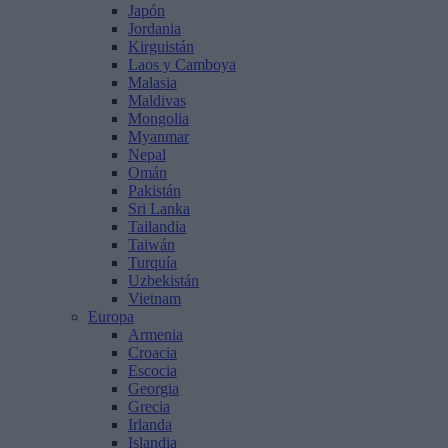
Japón
Jordania
Kirguistán
Laos y Camboya
Malasia
Maldivas
Mongolia
Myanmar
Nepal
Omán
Pakistán
Sri Lanka
Tailandia
Taiwán
Turquía
Uzbekistán
Vietnam
Europa
Armenia
Croacia
Escocia
Georgia
Grecia
Irlanda
Islandia