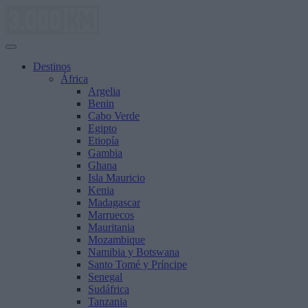
Saltar
al
contenido
Destinos
África
Argelia
Benin
Cabo Verde
Egipto
Etiopía
Gambia
Ghana
Isla Mauricio
Kenia
Madagascar
Marruecos
Mauritania
Mozambique
Namibia y Botswana
Santo Tomé y Príncipe
Senegal
Sudáfrica
Tanzania