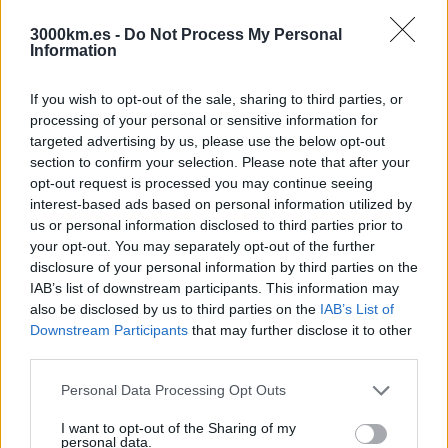
672200042
hola@3000km.es
3000km.es -
Do Not Process My Personal
Information
De Lunes a Viernes de 10 a 19
If you wish to opt-out of the sale, sharing to third parties, or
processing of your personal or sensitive information for
targeted advertising by us, please use the below opt-out
Destinos: Viajar sólo en grupo
section to confirm your selection. Please note that after your
opt-out request is processed you may continue seeing
África
interest-based ads based on personal information utilized by
América
us or personal information disclosed to third parties prior to
Asia
your opt-out. You may separately opt-out of the further
Europa
disclosure of your personal information by third parties on the
Oceanía
IAB’s list of downstream participants. This information may
Viajes en grupo del momento
also be disclosed by us to third parties on the
IAB’s List of
Downstream Participants
that may further disclose it to other
Viajes a Corea del Sur
third parties.
Viajes a Colombia
Viajes a Filipinas
Please note that this website/app uses one or more Google
Personal Data Processing Opt Outs
Viajes a Japón
services and may gather and store information including but
Viajes a México (Día de los Muertos)
not limited to your visit or usage behaviour. You may click to
I want to opt-out of the Sharing of my
Viajes a Nepal
personal data.