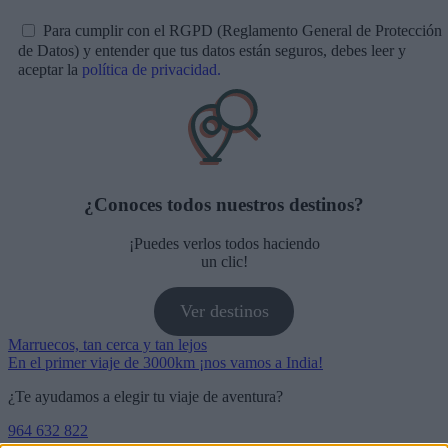
Para cumplir con el RGPD (Reglamento General de Protección
de Datos) y entender que tus datos están seguros, debes leer y
aceptar la
política de privacidad.
¿Conoces todos nuestros destinos?
¡Puedes verlos todos haciendo
un clic!
Ver destinos
Navegación
Marruecos, tan cerca y tan lejos
En el primer viaje de 3000km ¡nos vamos a India!
de
¿Te ayudamos a elegir tu viaje de aventura?
entradas
964 632 822