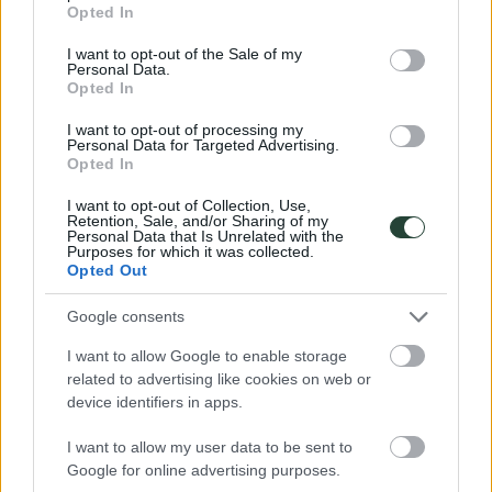
grant or deny consent to Google and its third-party tags to
Opted In
use your data for below specified purposes in below Google
¿Cómo funcionan los grupos?
consent section.
I want to opt-out of the Sale of my
Personal Data.
¿Por qué viajar con nosotros?
Opted In
Preguntas frecuentes
Opiniones de viajeros
I want to opt-out of processing my
Blog de viajes
Personal Data for Targeted Advertising.
Ser coordinador
Opted In
© 2026 Viajes de Aventura en Grupo - 3000KM ·
Aviso Legal
·
I want to opt-out of Collection, Use,
Privacidad y Cookies
· 3000KM: Licencia CV-n-l784-CS4-CS,
Retention, Sale, and/or Sharing of my
NIF: B44506079
|
Personal Data that Is Unrelated with the
Purposes for which it was collected.
×
Opted Out
Google consents
I want to allow Google to enable storage
related to advertising like cookies on web or
device identifiers in apps.
I want to allow my user data to be sent to
Google for online advertising purposes.