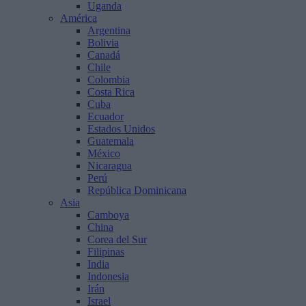
Uganda
América
Argentina
Bolivia
Canadá
Chile
Colombia
Costa Rica
Cuba
Ecuador
Estados Unidos
Guatemala
México
Nicaragua
Perú
República Dominicana
Asia
Camboya
China
Corea del Sur
Filipinas
India
Indonesia
Irán
Israel