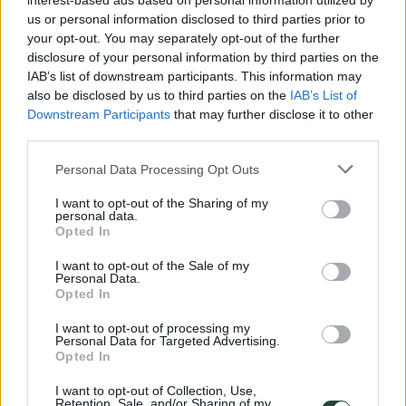
interest-based ads based on personal information utilized by
us or personal information disclosed to third parties prior to
your opt-out. You may separately opt-out of the further
disclosure of your personal information by third parties on the
Destinos: Viajar sólo en grupo
IAB’s list of downstream participants. This information may
also be disclosed by us to third parties on the
IAB’s List of
África
Downstream Participants
that may further disclose it to other
América
third parties.
Asia
Europa
Please note that this website/app uses one or more Google
Personal Data Processing Opt Outs
Oceanía
services and may gather and store information including but
not limited to your visit or usage behaviour. You may click to
I want to opt-out of the Sharing of my
Viajes en grupo del momento
personal data.
grant or deny consent to Google and its third-party tags to
Opted In
use your data for below specified purposes in below Google
Viajes a Corea del Sur
consent section.
Viajes a Colombia
I want to opt-out of the Sale of my
Viajes a Filipinas
Personal Data.
Viajes a Japón
Opted In
Viajes a México (Día de los Muertos)
Viajes a Nepal
I want to opt-out of processing my
Personal Data for Targeted Advertising.
Opted In
¿Cómo funcionan los grupos?
I want to opt-out of Collection, Use,
¿Por qué viajar con nosotros?
Retention, Sale, and/or Sharing of my