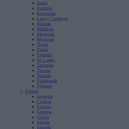
Japón
Jordania
Kirguistán
Laos y Camboya
Malasia
Maldivas
Mongolia
Myanmar
Nepal
Omán
Pakistán
Sri Lanka
Tailandia
Taiwán
Turquía
Uzbekistán
Vietnam
Europa
Armenia
Croacia
Escocia
Georgia
Grecia
Irlanda
Islandia