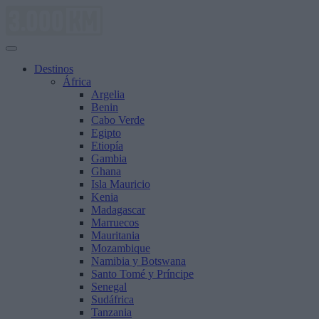
Saltar
al
contenido
Destinos
África
Argelia
Benin
Cabo Verde
Egipto
Etiopía
Gambia
Ghana
Isla Mauricio
Kenia
Madagascar
Marruecos
Mauritania
Mozambique
Namibia y Botswana
Santo Tomé y Príncipe
Senegal
Sudáfrica
Tanzania