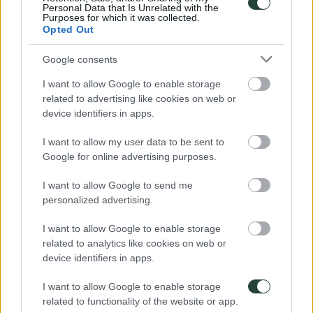
Preguntas frecuentes
Personal Data that Is Unrelated with the
Opiniones de viajeros
Purposes for which it was collected.
Opted Out
Blog de viajes
Ser coordinador
Google consents
© 2026 Viajes de Aventura en Grupo - 3000KM ·
Aviso Legal
·
Privacidad y Cookies
· 3000KM: Licencia CV-n-l784-CS4-CS,
I want to allow Google to enable storage
NIF: B44506079
|
related to advertising like cookies on web or
×
device identifiers in apps.
I want to allow my user data to be sent to
Google for online advertising purposes.
I want to allow Google to send me
personalized advertising.
I want to allow Google to enable storage
related to analytics like cookies on web or
device identifiers in apps.
I want to allow Google to enable storage
related to functionality of the website or app.