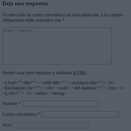
Deja una respuesta
Tu dirección de correo electrónico no será publicada.
Los campos
obligatorios están marcados con
*
Puedes usar estas etiquetas y atributos
HTML
:
<a href="" title=""> <abbr title=""> <acronym title=""> <b>
<blockquote cite=""> <cite> <code> <del datetime=""> <em> <i>
<q cite=""> <s> <strike> <strong>
Nombre
*
Correo electrónico
*
Web