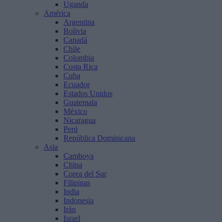
Uganda
América
Argentina
Bolivia
Canadá
Chile
Colombia
Costa Rica
Cuba
Ecuador
Estados Unidos
Guatemala
México
Nicaragua
Perú
República Dominicana
Asia
Camboya
China
Corea del Sur
Filipinas
India
Indonesia
Irán
Israel