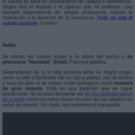
el saludo se basa en inclinaciones de cabeza o reverencias.
Según sea el respeto y el aprecio que se profesen, casi
siempre dependiendo de rangos jerárquicos, variará la
inclinación y la duración de la reverencia.
Todo un arte el
saludo japonés
, si señor.
India
Se ponen las manos juntas a la altura del pecho y
se
pronuncia “Namaste” (Hola).
Preciosa palabra.
Dependiendo de si la otra persona tiene un mayor rango,
como un jefe o familiares (de un hijo a padre), uno se inclina
y toca los pies al de mayor orden jerárquico como
muestra
de gran respeto
. Esta es una tradición que se sigue
practicando. No es poco frecuente ver
en los múltiples trenes
de la India
cómo los nietos besan los pies de sus abuelos en
señal de respeto. Sin duda, una experiencia impagable.