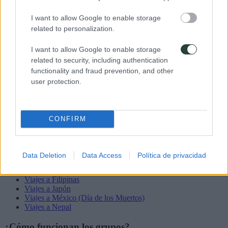
De Lunes a Viernes de 10 a 19
I want to allow Google to enable storage
related to personalization.
I want to allow Google to enable storage
related to security, including authentication
Destinos: Viajar sólo en grupo
functionality and fraud prevention, and other
user protection.
África
América
Asia
Europa
CONFIRM
Oceanía
Viajes en grupo del momento
Data Deletion
Data Access
Política de privacidad
Viajes a Corea del Sur
Viajes a Colombia
Viajes a Filipinas
Viajes a Japón
Viajes a México (Día de los Muertos)
Viajes a Nepal
¿Cómo funcionan los grupos?