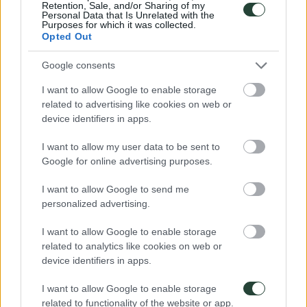
Retention, Sale, and/or Sharing of my
de Datos) y entender que tus datos están seguros, debes leer y
Personal Data that Is Unrelated with the
Purposes for which it was collected.
aceptar la
política de privacidad.
Opted Out
Google consents
I want to allow Google to enable storage
related to advertising like cookies on web or
¿Conoces todos nuestros destinos?
device identifiers in apps.
¡Puedes verlos todos haciendo
I want to allow my user data to be sent to
un clic!
Google for online advertising purposes.
I want to allow Google to send me
Ver destinos
personalized advertising.
Navegación
Donde viajar en enero solo en grupo
Las 5 islas de Filipinas que NO te puedes perder
de
I want to allow Google to enable storage
related to analytics like cookies on web or
¿Te ayudamos a elegir tu viaje de aventura?
entradas
device identifiers in apps.
964 632 822
672200042
I want to allow Google to enable storage
hola@3000km.es
related to functionality of the website or app.