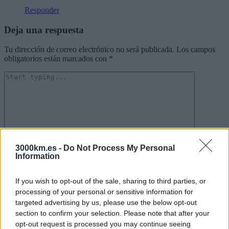
Responder
Deja una respuesta
Tu dirección de correo electrónico no será publicada.
Los campos
obligatorios están marcados con
*
3000km.es -
Do Not Process My Personal
Puedes usar estas etiquetas y atributos
HTML
:
Information
<a href="" title=""> <abbr title=""> <acronym title=""> <b>
<blockquote cite=""> <cite> <code> <del datetime=""> <em> <i>
If you wish to opt-out of the sale, sharing to third parties, or
<q cite=""> <s> <strike> <strong>
processing of your personal or sensitive information for
targeted advertising by us, please use the below opt-out
Nombre
*
section to confirm your selection. Please note that after your
Correo electrónico
*
opt-out request is processed you may continue seeing