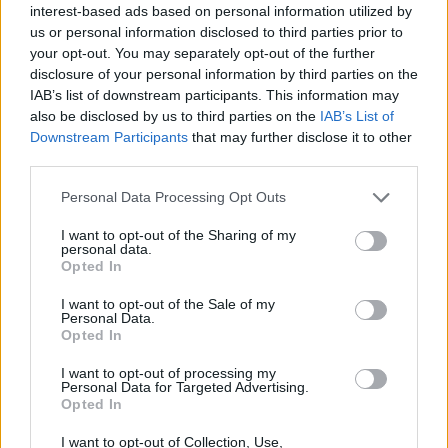
interest-based ads based on personal information utilized by
Web
us or personal information disclosed to third parties prior to
your opt-out. You may separately opt-out of the further
disclosure of your personal information by third parties on the
El periodo de verificación de reCAPTCHA ha caducado. Por favor,
IAB’s list of downstream participants. This information may
recarga la página.
also be disclosed by us to third parties on the
IAB’s List of
Downstream Participants
that may further disclose it to other
third parties.
TÚ PRÓXIMO VIAJE EMPIEZA
Please note that this website/app uses one or more Google
Personal Data Processing Opt Outs
AQUÍ....
services and may gather and store information including but
not limited to your visit or usage behaviour. You may click to
I want to opt-out of the Sharing of my
personal data.
grant or deny consent to Google and its third-party tags to
Opted In
use your data for below specified purposes in below Google
consent section.
I want to opt-out of the Sale of my
Personal Data.
Opted In
I want to opt-out of processing my
Personal Data for Targeted Advertising.
Opted In
I want to opt-out of Collection, Use,
Para cumplir con el RGPD (Reglamento General de Protección