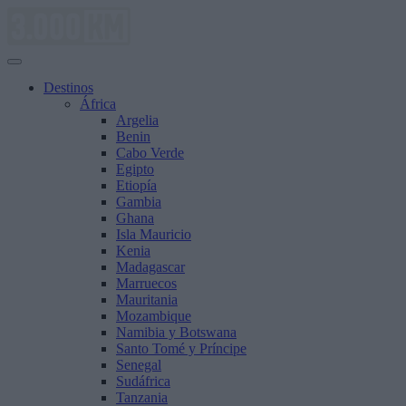
Saltar
al
contenido
Destinos
África
Argelia
Benin
Cabo Verde
Egipto
Etiopía
Gambia
Ghana
Isla Mauricio
Kenia
Madagascar
Marruecos
Mauritania
Mozambique
Namibia y Botswana
Santo Tomé y Príncipe
Senegal
Sudáfrica
Tanzania