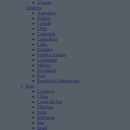
Uganda
América
Argentina
Bolivia
Canadá
Chile
Colombia
Costa Rica
Cuba
Ecuador
Estados Unidos
Guatemala
México
Nicaragua
Perú
República Dominicana
Asia
Camboya
China
Corea del Sur
Filipinas
India
Indonesia
Irán
Israel