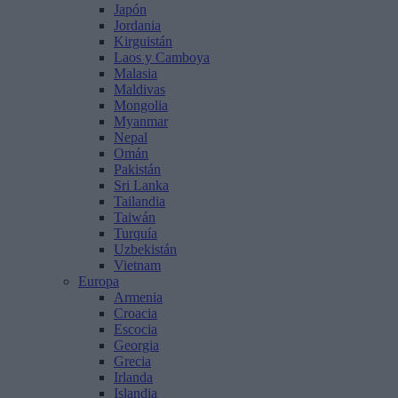
Japón
Jordania
Kirguistán
Laos y Camboya
Malasia
Maldivas
Mongolia
Myanmar
Nepal
Omán
Pakistán
Sri Lanka
Tailandia
Taiwán
Turquía
Uzbekistán
Vietnam
Europa
Armenia
Croacia
Escocia
Georgia
Grecia
Irlanda
Islandia