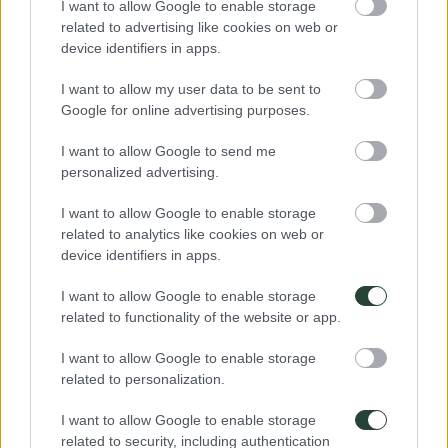
I want to allow Google to enable storage
related to advertising like cookies on web or
device identifiers in apps.
I want to allow my user data to be sent to
Google for online advertising purposes.
I want to allow Google to send me
personalized advertising.
I want to allow Google to enable storage
related to analytics like cookies on web or
device identifiers in apps.
I want to allow Google to enable storage
Carga solo lo que necesitas
related to functionality of the website or app.
El trek de Annapurna abarca de todo, desde las zonas
I want to allow Google to enable storage
climáticas tropicales hasta las alpinas. Algunos días irás de
related to personalization.
excursión con pantalones cortos y camisetas, otros días
llevarás toda tu ropa ya que el viento te hará sentir frío. La
I want to allow Google to enable storage
variedad de zonas climáticas que atraviesas es
impresionante, y ofrece algunas vistas épicas.
related to security, including authentication