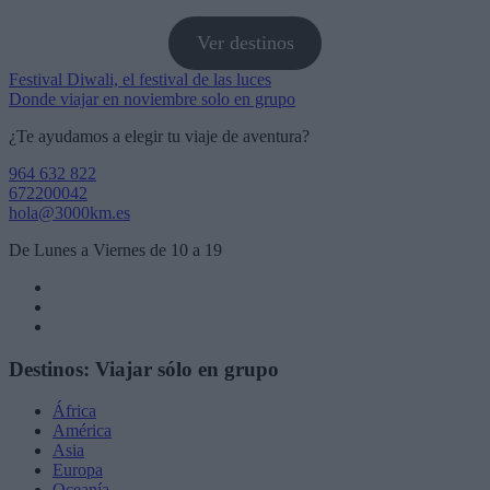
Ver destinos
Navegación
Festival Diwali, el festival de las luces
Donde viajar en noviembre solo en grupo
de
¿Te ayudamos a elegir tu viaje de aventura?
entradas
964 632 822
672200042
hola@3000km.es
De Lunes a Viernes de 10 a 19
Destinos: Viajar sólo en grupo
África
América
Asia
Europa
Oceanía