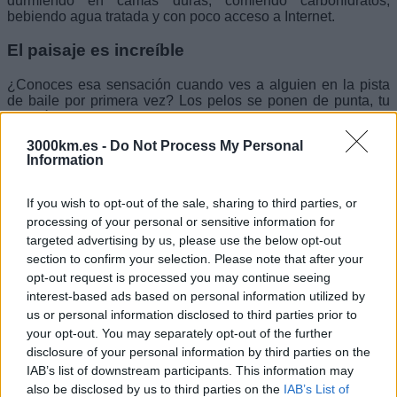
durmiendo en camas duras, comiendo carbohidratos,
bebiendo agua tratada y con poco acceso a Internet.
El paisaje es increíble
¿Conoces esa sensación cuando ves a alguien en la pista
de baile por primera vez? Los pelos se ponen de punta, tu
corazón late como un bombo, y tienes esta crisis existencial
acerca de ser tan pequeño en este universo… Bueno, esto
3000km.es -
Do Not Process My Personal
pasa cada día durante el trekking de los Annapurnas. Con
Information
cada paso, el escenario cambia y las montañas revelan algo
nuevo; nubes ondulantes, el terreno impresionante, las
montañas imponentes o los lugareños sonrientes.
If you wish to opt-out of the sale, sharing to third parties, or
Literalmente es la definición de impresionante.
processing of your personal or sensitive information for
targeted advertising by us, please use the below opt-out
section to confirm your selection. Please note that after your
opt-out request is processed you may continue seeing
interest-based ads based on personal information utilized by
us or personal information disclosed to third parties prior to
your opt-out. You may separately opt-out of the further
disclosure of your personal information by third parties on the
IAB’s list of downstream participants. This information may
also be disclosed by us to third parties on the
IAB’s List of