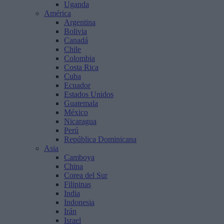
Uganda
América
Argentina
Bolivia
Canadá
Chile
Colombia
Costa Rica
Cuba
Ecuador
Estados Unidos
Guatemala
México
Nicaragua
Perú
República Dominicana
Asia
Camboya
China
Corea del Sur
Filipinas
India
Indonesia
Irán
Israel