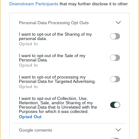
Downstream Participants
that may further disclose it to other
third parties.
Please note that this website/app uses one or more Google
Personal Data Processing Opt Outs
services and may gather and store information including but
not limited to your visit or usage behaviour. You may click to
I want to opt-out of the Sharing of my
personal data.
grant or deny consent to Google and its third-party tags to
Opted In
use your data for below specified purposes in below Google
consent section.
I want to opt-out of the Sale of my
Personal Data.
Opted In
I want to opt-out of processing my
Personal Data for Targeted Advertising.
Opted In
I want to opt-out of Collection, Use,
Retention, Sale, and/or Sharing of my
Personal Data that Is Unrelated with the
Purposes for which it was collected.
Opted Out
Google consents