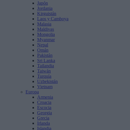
Japón
Jordania
Kirguistán
Laos y Camboya
Malasia
Maldivas
Mongolia
Myanmar
Nepal
Omán
Pakistán
Sri Lanka
Tailandia
Taiwán
Turquía
Uzbekistán
Vietnam
Europa
Armenia
Croacia
Escocia
Georgia
Grecia
Irlanda
Islandia