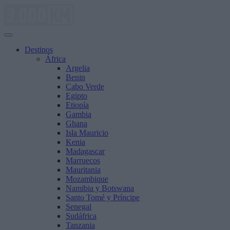
Saltar
al
contenido
Destinos
África
Argelia
Benin
Cabo Verde
Egipto
Etiopía
Gambia
Ghana
Isla Mauricio
Kenia
Madagascar
Marruecos
Mauritania
Mozambique
Namibia y Botswana
Santo Tomé y Príncipe
Senegal
Sudáfrica
Tanzania