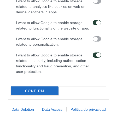
I want to allow Google to enable storage
related to analytics like cookies on web or
device identifiers in apps.
I want to allow Google to enable storage
related to functionality of the website or app.
Los mosaicos de Madaba
I want to allow Google to enable storage
La ciudad comercial de Madaba cuenta con algunos de los
related to personalization.
mosaicos bizantinos mejor conservados de Jordania. Su
coronación es el mapa en mosaico de la iglesia de San
I want to allow Google to enable storage
Jorge, que representa el mapa más antiguo de Palestina que
related to security, including authentication
existe. Creado en el siglo I aC, el mapa, que alguna vez
functionality and fraud prevention, and other
contuvo más de dos millones de piezas, estuvo olvidado
user protection.
durante siglos hasta que los constructores descubrieron la
obra maestra durante la construcción de la iglesia del siglo
XIX que se encuentra sobre ella.
CONFIRM
Data Deletion
Data Access
Política de privacidad