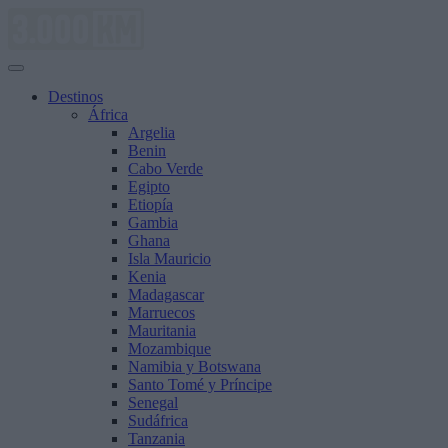
Saltar
al
contenido
Destinos
África
Argelia
Benin
Cabo Verde
Egipto
Etiopía
Gambia
Ghana
Isla Mauricio
Kenia
Madagascar
Marruecos
Mauritania
Mozambique
Namibia y Botswana
Santo Tomé y Príncipe
Senegal
Sudáfrica
Tanzania