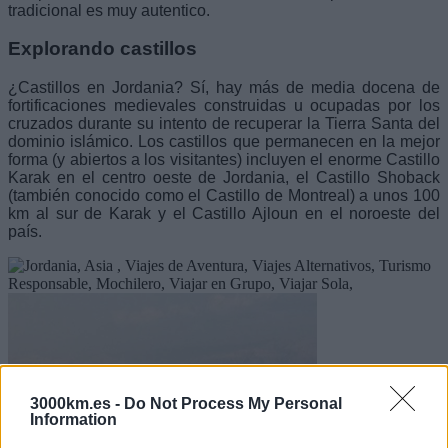
tradicional es muy autentico.
Explorando castillos
¿Castillos en Jordania? Sí, hay más de media docena de
fortificaciones medievales construidas u ocupadas por los
cruzados durante su intento de recuperar la Tierra Santa del
dominio islámico. Los castillos que permanecen en la mejor
forma (y abiertos a los visitantes) incluyen el enorme Castillo
Karak en el centro oeste de Jordania, el Castillo Shoback
(también conocido como el Castillo de Montreal) a unos 100
km al sur de Karak y el Castillo Ajloun en el noroeste del
país.
3000km.es -
Do Not Process My Personal
Information