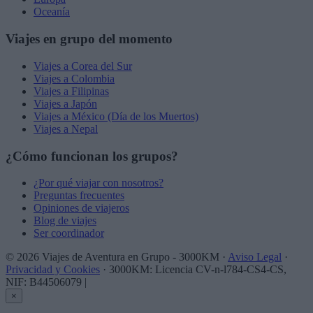
Oceanía
Viajes en grupo del momento
Viajes a Corea del Sur
Viajes a Colombia
Viajes a Filipinas
Viajes a Japón
Viajes a México (Día de los Muertos)
Viajes a Nepal
¿Cómo funcionan los grupos?
¿Por qué viajar con nosotros?
Preguntas frecuentes
Opiniones de viajeros
Blog de viajes
Ser coordinador
© 2026 Viajes de Aventura en Grupo - 3000KM ·
Aviso Legal
·
Privacidad y Cookies
· 3000KM: Licencia CV-n-l784-CS4-CS,
NIF: B44506079
|
×