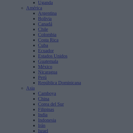
Uganda
América
Argentina
Bolivia
Canadá
Chile
Colombia
Costa Rica
Cuba
Ecuador
Estados Unidos
Guatemala
México
Nicaragua
Perú
República Dominicana
Asia
Camboya
China
Corea del Sur
Filipinas
India
Indonesia
Irán
Israel