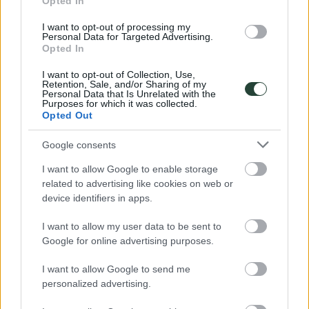
Opted In
griegas
I want to opt-out of processing my
Alrededor de una hora en coche al norte de Amman, las
Personal Data for Targeted Advertising.
extensas ruinas de Jerash son el sitio romano más grande
Opted In
en el Medio Oriente. Es una de las muchas ruinas romanas
antiguas diseminadas por todo el país, incluido el Teatro
I want to opt-out of Collection, Use,
Retention, Sale, and/or Sharing of my
Romano y la Ciudadela de Ammán. En Umm Qais, también
Personal Data that Is Unrelated with the
puede recorrer las ruinas de la ciudad griega de Decápolis
Purposes for which it was collected.
de Gadara, que domina el mar de Galilea en la actual Israel
Opted Out
de al lado. En un día despejado, incluso se puede ver las
montañas del Líbano más allá.
Google consents
Volviendo a la naturaleza
I want to allow Google to enable storage
related to advertising like cookies on web or
Puede que te sorprenda descubrir que Jordania no es todo
device identifiers in apps.
desiertos arenosos y cordilleras rocosas. De hecho, alberga
siete reservas naturales bastante espectaculares. En la
Reserva de la Bioesfera Mujib, puedes caminar a través de
I want to allow my user data to be sent to
Wadi Mujib, un impresionante cañón a través del cual un río
Google for online advertising purposes.
desemboca en el Mar Muerto a 420 metros bajo el nivel del
mar ¡Alucinante! En Reserva de la Bioesfera Dana, el más
I want to allow Google to send me
grande de Jordania, abarca las cuatro zonas biogeográficas
personalized advertising.
que se encuentran en Jordania.