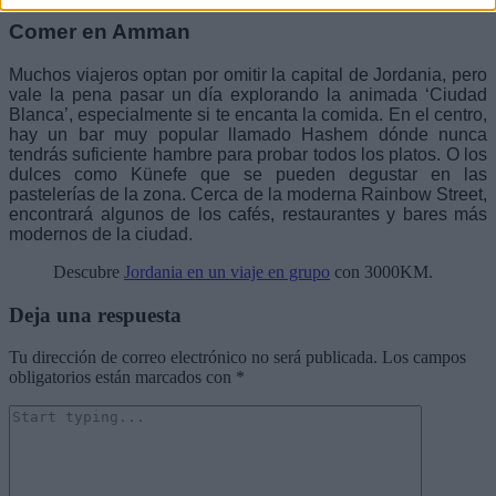
Comer en Amman
Muchos viajeros optan por omitir la capital de Jordania, pero
vale la pena pasar un día explorando la animada ‘Ciudad
Blanca’, especialmente si te encanta la comida. En el centro,
hay un bar muy popular llamado Hashem dónde nunca
tendrás suficiente hambre para probar todos los platos. O los
dulces como Künefe que se pueden degustar en las
pastelerías de la zona. Cerca de la moderna Rainbow Street,
encontrará algunos de los cafés, restaurantes y bares más
modernos de la ciudad.
Descubre
Jordania en un viaje en grupo
con 3000KM.
Deja una respuesta
Tu dirección de correo electrónico no será publicada.
Los campos
obligatorios están marcados con
*