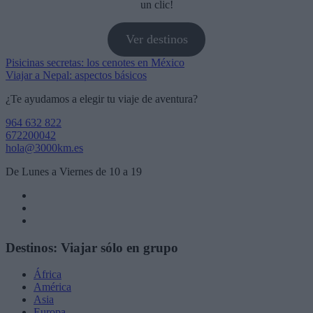
un clic!
Ver destinos
Navegación
Pisicinas secretas: los cenotes en México
Viajar a Nepal: aspectos básicos
de
¿Te ayudamos a elegir tu viaje de aventura?
entradas
964 632 822
672200042
hola@3000km.es
De Lunes a Viernes de 10 a 19
Destinos: Viajar sólo en grupo
África
América
Asia
Europa