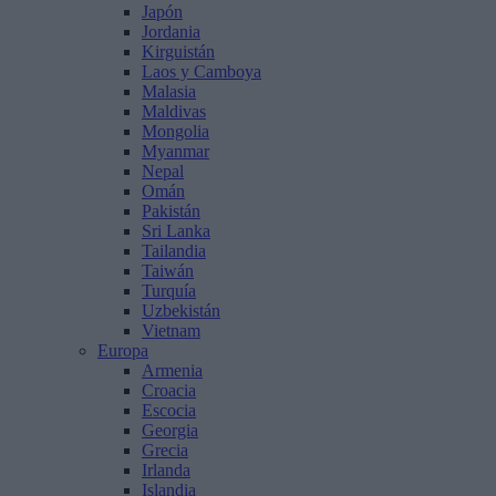
Japón
Jordania
Kirguistán
Laos y Camboya
Malasia
Maldivas
Mongolia
Myanmar
Nepal
Omán
Pakistán
Sri Lanka
Tailandia
Taiwán
Turquía
Uzbekistán
Vietnam
Europa
Armenia
Croacia
Escocia
Georgia
Grecia
Irlanda
Islandia