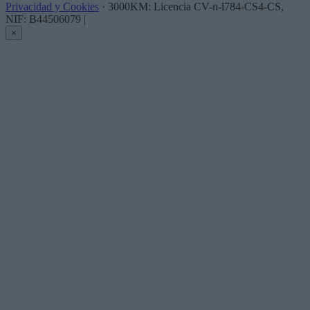
Privacidad y Cookies
· 3000KM: Licencia CV-n-l784-CS4-CS,
NIF: B44506079
|
×