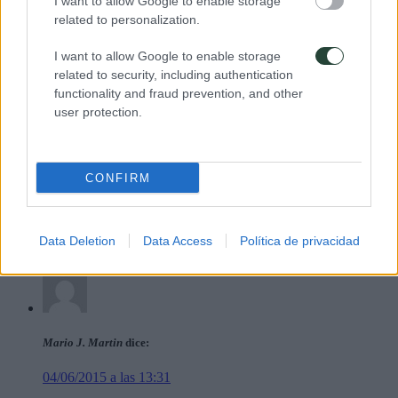
I want to allow Google to enable storage
related to personalization.
13/07/2015 a las 07:43
Precioso post, Gracias 3000KM!
I want to allow Google to enable storage
related to security, including authentication
Responder
functionality and fraud prevention, and other
user protection.
3000KM
dice:
CONFIRM
14/07/2015 a las 16:25
:)
Data Deletion
Data Access
Política de privacidad
Responder
Mario J. Martin
dice:
04/06/2015 a las 13:31