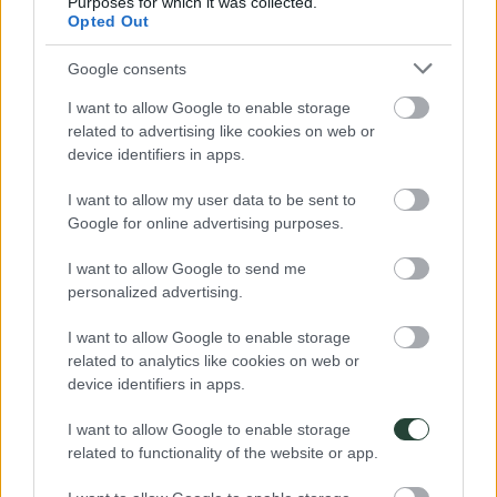
Purposes for which it was collected.
Responder
Opted Out
Google consents
I want to allow Google to enable storage
Ester
dice:
related to advertising like cookies on web or
device identifiers in apps.
13/05/2022 a las 08:54
Hola,
I want to allow my user data to be sent to
gracias por tu articulo.
Google for online advertising purposes.
Voy pronto a cabo Verde y me gustaría pedirte alguna pista
más sobre donde avistar la puesta de huevos de las tortugas
I want to allow Google to send me
bobas.
personalized advertising.
Puedes recomendarme alguna actividad organizada, entidad
especializada o playa donde sea posible el avistamiento?
I want to allow Google to enable storage
Muchas gracias!!
related to analytics like cookies on web or
Responder
device identifiers in apps.
I want to allow Google to enable storage
related to functionality of the website or app.
Mercedes Vandendorpe
dice: