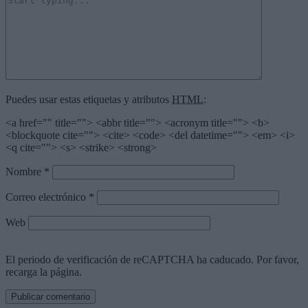
Puedes usar estas etiquetas y atributos
HTML
:
<a href="" title=""> <abbr title=""> <acronym title=""> <b>
<blockquote cite=""> <cite> <code> <del datetime=""> <em> <i>
<q cite=""> <s> <strike> <strong>
Nombre
*
Correo electrónico
*
Web
El periodo de verificación de reCAPTCHA ha caducado. Por favor,
recarga la página.