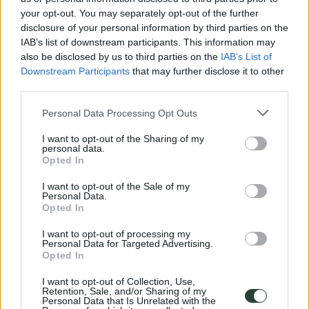
Isla de Boavista:
Natura 2000
www.caboverdenatura2000.com/
your opt-out. You may separately opt-out of the further
Isla de Sal:
SOS Tartarugas
www.sostartarugas.org/
disclosure of your personal information by third parties on the
IAB’s list of downstream participants. This information may
Isla de Santa Luzia:
Biosfera I
www.biosfera1.com/
also be disclosed by us to third parties on the
IAB’s List of
Downstream Participants
that may further disclose it to other
Si quieres viajar a Cabo Verde, puedes ver
en este enlace
nuestra planificación de viajes.
third parties.
0 comentarios sobre “
La lucha por la vida
Please note that this website/app uses one or more Google
Personal Data Processing Opt Outs
de las tortugas marinas en Cabo Verde
”
services and may gather and store information including but
not limited to your visit or usage behaviour. You may click to
I want to opt-out of the Sharing of my
personal data.
grant or deny consent to Google and its third-party tags to
Opted In
use your data for below specified purposes in below Google
consent section.
I want to opt-out of the Sale of my
Personal Data.
Amanda
dice:
Opted In
06/08/2023 a las 23:26
I want to opt-out of processing my
Personal Data for Targeted Advertising.
Opted In
Hola estoy en cabo verde en la isla Maio, me gustaría poder
visitar las tortugas o ver nacer los bebés.
I want to opt-out of Collection, Use,
Saben que playa tendré que ir o quien podría llevarme.
Retention, Sale, and/or Sharing of my
Gracias
Personal Data that Is Unrelated with the