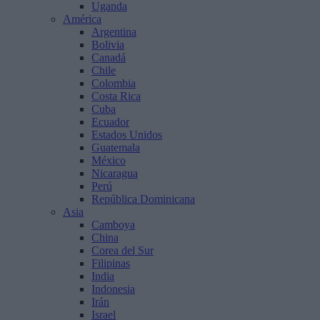
Uganda
América
Argentina
Bolivia
Canadá
Chile
Colombia
Costa Rica
Cuba
Ecuador
Estados Unidos
Guatemala
México
Nicaragua
Perú
República Dominicana
Asia
Camboya
China
Corea del Sur
Filipinas
India
Indonesia
Irán
Israel