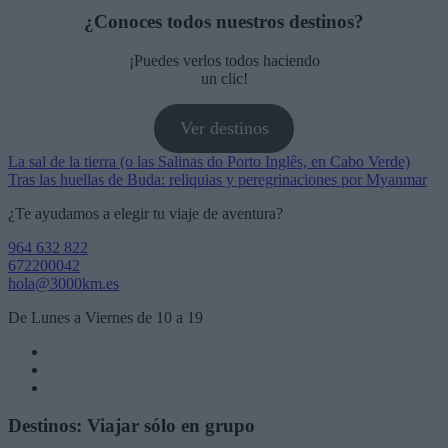
¿Conoces todos nuestros destinos?
¡Puedes verlos todos haciendo
un clic!
Ver destinos
Navegación
La sal de la tierra (o las Salinas do Porto Inglês, en Cabo Verde)
Tras las huellas de Buda: reliquias y peregrinaciones por Myanmar
de
¿Te ayudamos a elegir tu viaje de aventura?
entradas
964 632 822
672200042
hola@3000km.es
De Lunes a Viernes de 10 a 19
Destinos: Viajar sólo en grupo