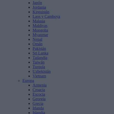
Japón
Jordania
Kirguistán
Laos y Camboya
Malasia
Maldivas
Mongolia
Myanmar
Nepal
Omán
Pakistán
Sri Lanka
Tailandia
Taiwán
Turquía
Uzbekistán
Vietnam
Europa
Armenia
Croacia
Escocia
Georgia
Grecia
Irlanda
Islandia