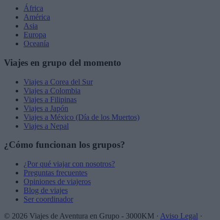
África
América
Asia
Europa
Oceanía
Viajes en grupo del momento
Viajes a Corea del Sur
Viajes a Colombia
Viajes a Filipinas
Viajes a Japón
Viajes a México (Día de los Muertos)
Viajes a Nepal
¿Cómo funcionan los grupos?
¿Por qué viajar con nosotros?
Preguntas frecuentes
Opiniones de viajeros
Blog de viajes
Ser coordinador
© 2026 Viajes de Aventura en Grupo - 3000KM ·
Aviso Legal
·