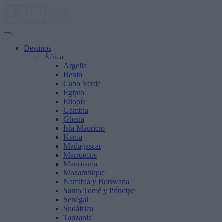
Saltar
al
contenido
Destinos
África
Argelia
Benin
Cabo Verde
Egipto
Etiopía
Gambia
Ghana
Isla Mauricio
Kenia
Madagascar
Marruecos
Mauritania
Mozambique
Namibia y Botswana
Santo Tomé y Príncipe
Senegal
Sudáfrica
Tanzania